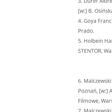
3. Durer Albre
[w:] B. Osińsk
4. Goya Franc
Prado.
5. Holbein Ha
STENTOR, Wa
6. Malczewski
Poznań, [w:] 
Filmowe, War
7. Malczewski