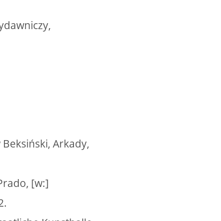
Wydawniczy,
 Beksiński, Arkady,
Prado, [w:]
2.