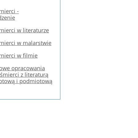
ierci -
zenie
ierci w literaturze
mierci w malarstwie
ierci w filmie
dowe opracowania
mierci z literaturą
otową i podmiotową