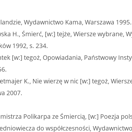
Rolandzie, Wydawnictwo Kama, Warszawa 1995.
ska H., Śmierć, [w:] tejże, Wiersze wybrane,
ków 1992, s. 234.
Antek [w:] tegoż, Opowiadania, Państwowy Inst
56.
etmajer K., Nie wierzę w nic [w:] tegoż, Wier
wa 2007.
istrza Polikarpa ze Śmiercią, [w:] Poezja pol
średniowiecza do współczesności, Wydawnict