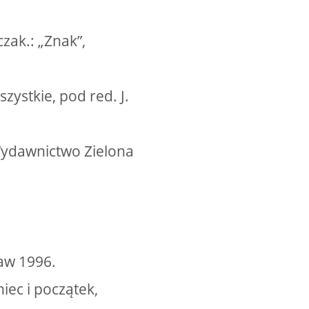
zak.: „Znak”,
szystkie, pod red. J.
 Wydawnictwo Zielona
aw 1996.
iec i początek,