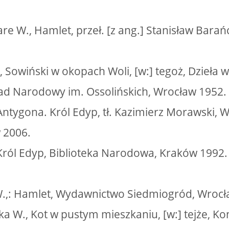
e W., Hamlet, przeł. [z ang.] Stanisław Barańc
., Sowiński w okopach Woli, [w:] tegoż, Dzieła w
ład Narodowy im. Ossolińskich, Wrocław 1952.
 Antygona. Król Edyp, tł. Kazimierz Morawski,
 2006.
 Król Edyp, Biblioteka Narodowa, Kraków 1992.
W.,: Hamlet, Wydawnictwo Siedmiogród, Wrocł
a W., Kot w pustym mieszkaniu, [w:] tejże, Kon