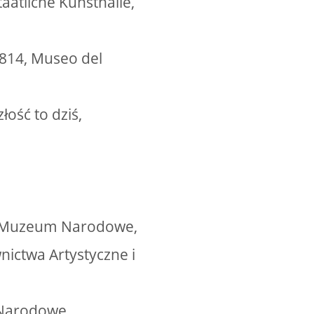
aatliche Kunsthalle,
1814, Museo del
ość to dziś,
ie, Muzeum Narodowe,
nictwa Artystyczne i
 Narodowe,