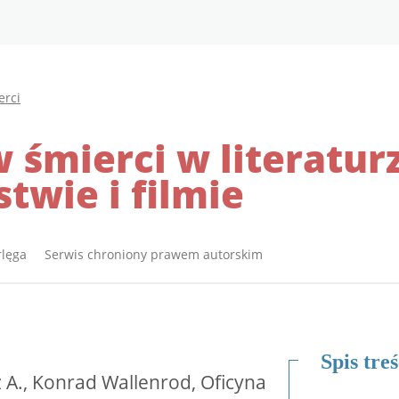
erci
śmierci w literatur
twie i filmie
rlęga Serwis chroniony prawem autorskim
Spis treś
z A., Konrad Wallenrod, Oficyna