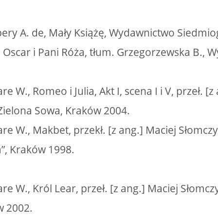
pery A. de, Mały Książę, Wydawnictwo Siedmi
., Oscar i Pani Róża, tłum. Grzegorzewska B.,
 W., Romeo i Julia, Akt I, scena I i V, przeł. [z
Zielona Sowa, Kraków 2004.
re W., Makbet, przekł. [z ang.] Maciej Słomc
”, Kraków 1998.
e W., Król Lear, przeł. [z ang.] Maciej Słomcz
w 2002.