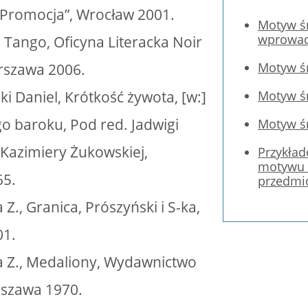
Promocja”, Wrocław 2001.
Motyw śm
wprowad
, Tango, Oficyna Literacka Noir
Motyw śm
rszawa 2006.
i Daniel, Krótkość żywota, [w:]
Motyw ś
go baroku, Pod red. Jadwigi
Motyw śm
 Kazimiery Żukowskiej,
Przykła
motywu ś
65.
przedmi
Z., Granica, Prószyński i S-ka,
01.
a Z., Medaliony, Wydawnictwo
rszawa 1970.