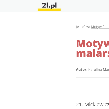
Jesteś w:
Motyw śmi
Motyw 
malars
Autor:
Karolina Ma
21. Mickiewic