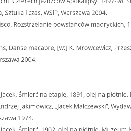
cht, Czterech jeźdźców Apokalipsy, 1497-98, St
a, Sztuka i czas, WSiP, Warszawa 2004.
isco, Rozstrzelanie powstańców madryckich, 
ns, Danse macabre, [w:] K. Mrowcewicz, Przeszł
rszawa 2004.
 Jacek, Śmierć na etapie, 1891, olej na płótn
Andrzej Jakimowicz, „Jacek Malczewski”, Wydaw
szawa 1974.
 Jacek, Śmierć, 1902, olej na płótnie, Muzeum