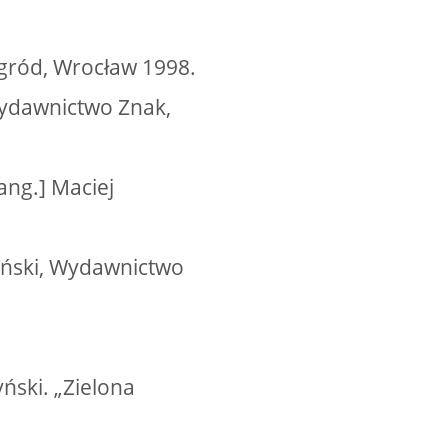
ogród, Wrocław 1998.
 Wydawnictwo Znak,
 ang.] Maciej
zyński, Wydawnictwo
yński. „Zielona