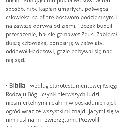
odcina konającemu pukiel włosów. W ten
sposób, niby kapłan umarłych, poświęca
człowieka na ofiarę bóstwom podziemnym i
na zawsze odrywa od ziemi." Bożek budził
przerażenie, bał się go nawet Zeus. Zabierał
duszę człowieka, odnosił ją w zaświaty,
oddawał Hadesowi, gdzie odbywał się nad
nią sąd.
Biblia
•
- według starotestamentowej Księgi
Rodzaju Bóg uczynił pierwszych ludzi
nieśmiertelnymi i dał im w posiadanie rajski
ogród wraz ze wszystkimi znajdującymi się w
nim roślinami i zwierzętami. Pozwolił