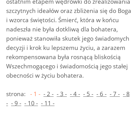
ostatnim etapem wędrówki do zrealizowania
szczytnych ideałów oraz zbliżenia się do Boga
i wzorca świętości. Śmierć, która w końcu
nadeszła nie była dotkliwą dla bohatera,
ponieważ stanowiła skutek jego świadomych
decyzji i krok ku lepszemu życiu, a zarazem
rekompensowana była rosnącą bliskością
Wszechmogącego i świadomością jego stałej
obecności w życiu bohatera.
strona:
- 1 -
- 2 -
- 3 -
- 4 -
- 5 -
- 6 -
- 7 -
- 8
-
- 9 -
- 10 -
- 11 -