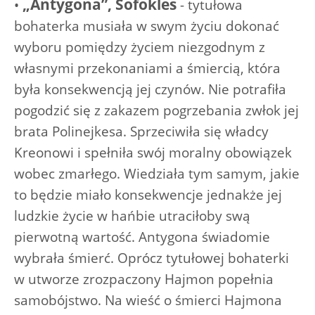
„Antygona”, Sofokles
•
- tytułowa
bohaterka musiała w swym życiu dokonać
wyboru pomiędzy życiem niezgodnym z
własnymi przekonaniami a śmiercią, która
była konsekwencją jej czynów. Nie potrafiła
pogodzić się z zakazem pogrzebania zwłok jej
brata Polinejkesa. Sprzeciwiła się władcy
Kreonowi i spełniła swój moralny obowiązek
wobec zmarłego. Wiedziała tym samym, jakie
to będzie miało konsekwencje jednakże jej
ludzkie życie w hańbie utraciłoby swą
pierwotną wartość. Antygona świadomie
wybrała śmierć. Oprócz tytułowej bohaterki
w utworze zrozpaczony Hajmon popełnia
samobójstwo. Na wieść o śmierci Hajmona