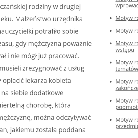
wprowad
czańskiej rodziny w drugiej
Motyw ro
ieku. Małżeństwo urzędnika
auczycielki potrafiło sobie
Motyw ro
czasu, gdy mężczyzna poważnie
Motyw ro
wstępu
ał i nie mógł już pracować.
Motyw ro
musieli zrezygnować z usług
tematów
y opłacić lekarza kobieta
Motyw ro
zakończ
 na siebie dodatkowe
Motyw ro
iertelną chorobę, która
podmio
mężczyznę, można odczytywać
Motyw ro
przedmi
an, jakiemu została poddana