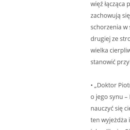
więź łącząca 
zachowują się
schorzenia w 
drugiej ze st
wielka cierpl
stanowić przy
• „Doktor Pio
o jego synu –
nauczyć się c
ten wyjeżdża i