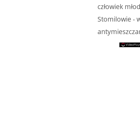
człowiek młod
Stomilowie -
antymieszczań