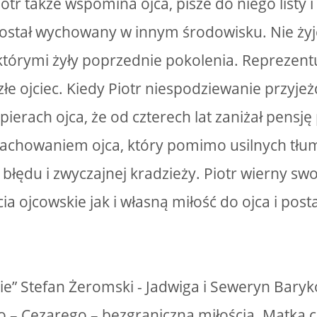
Piotr także wspomina ojca, pisze do niego listy i
został wychowany w innym środowisku. Nie ży
którymi żyły poprzednie pokolenia. Reprezent
łe ojciec. Kiedy Piotr niespodziewanie przyjeż
ierach ojca, że od czterech lat zaniżał pensj
achowaniem ojca, który pomimo usilnych tłum
 błędu i zwyczajnej kradzieży. Piotr wierny s
ia ojcowskie jak i własną miłość do ojca i pos
ie” Stefan Żeromski - Jadwiga i Seweryn Baryk
o – Cezarego – bezgraniczną miłością. Matka 