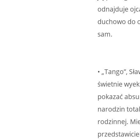
odnajduje ojc
duchowo do oj
sam.
• „Tango”, Sł
świetnie wye
pokazać absurd
narodzin tota
rodzinnej. Mie
przedstawicie