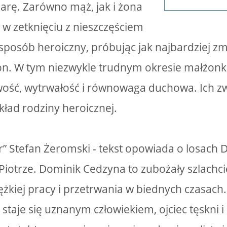
parę. Zarówno mąż, jak i żona
 w zetknięciu z nieszczęściem
sposób heroiczny, próbując jak najbardziej zm
ron. W tym niezwykle trudnym okresie małżon
iwość, wytrwałość i równowaga duchowa. Ich 
kład rodziny heroicznej.
tr” Stefan Żeromski - tekst opowiada o losach
 Piotrze. Dominik Cedzyna to zubożały szlachci
iężkiej pracy i przetrwania w biednych czasach
 staje się uznanym człowiekiem, ojciec tęskni i 