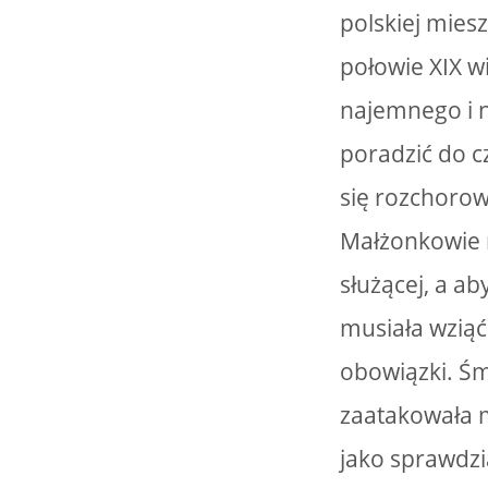
polskiej miesz
połowie XIX w
najemnego i n
poradzić do 
się rozchorow
Małżonkowie 
służącej, a ab
musiała wziąć
obowiązki. Śm
zaatakowała 
jako sprawdzi