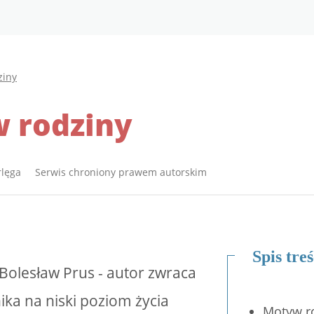
ziny
 rodziny
rlęga Serwis chroniony prawem autorskim
Spis treś
 Bolesław Prus - autor zwraca
ika na niski poziom życia
Motyw ro