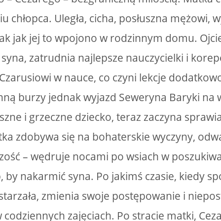
u chłopca. Uległa, cicha, posłuszna mężowi, 
 tak jak jej to wpojono w rodzinnym domu. Ojci
 syna, zatrudnia najlepsze nauczycielki i kore
arusiowi w nauce, co czyni lekcje dodatkowo
nną burzy jednak wyjazd Seweryna Baryki na 
szne i grzeczne dziecko, teraz zaczyna sprawi
ka zdobywa się na bohaterskie wyczyny, odwa
czość – wędruje nocami po wsiach w poszukiw
, by nakarmić syna. Po jakimś czasie, kiedy s
starzała, zmienia swoje postępowanie i niepo
 codziennych zajęciach. Po stracie matki, Cez