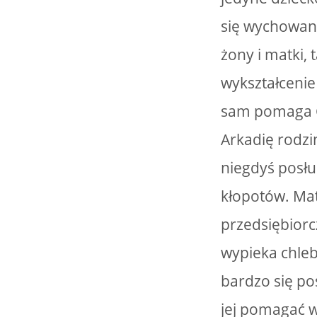
się wychowani
żony i matki,
wykształcenie
sam pomaga Cz
Arkadię rodzi
niegdyś posłu
kłopotów. Mat
przedsiębior
wypieka chleb
bardzo się po
jej pomagać w