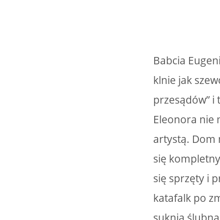
Babcia Eugeni
klnie jak sze
przesądów” i
Eleonora nie 
artystą. Dom 
się kompletny
się sprzęty i 
katafalk po z
suknia ślubna 