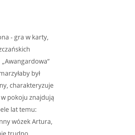
a - gra w karty,
szczańskich
m. „Awangardowa”
marzyłaby był
ny, charakteryzuje
 w pokoju znajdują
ele lat temu:
inny wózek Artura,
nie trudno