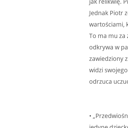
jak relikwię. 
Jednak Piotr 
wartościami, 
To ma mu za z
odkrywa w pap
zawiedziony z
widzi swojego
odrzuca uczuc
• „Przedwiośn
jedyne dzieck