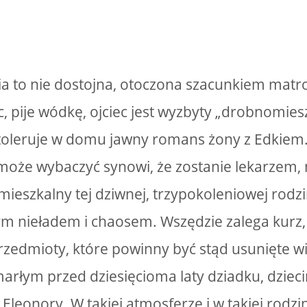
a to nie dostojna, otoczona szacunkiem matron
wc, pije wódkę, ojciec jest wyzbyty „drobnomie
 toleruje w domu jawny romans żony z Edkie
może wybaczyć synowi, że zostanie lekarzem, 
mieszkalny tej dziwnej, trzypokoleniowej rodzi
m nieładem i chaosem. Wszędzie zalega kurz,
przedmioty, które powinny być stąd usunięte wi
marłym przed dziesięcioma laty dziadku, dziec
Eleonory. W takiej atmosferze i w takiej rodzi