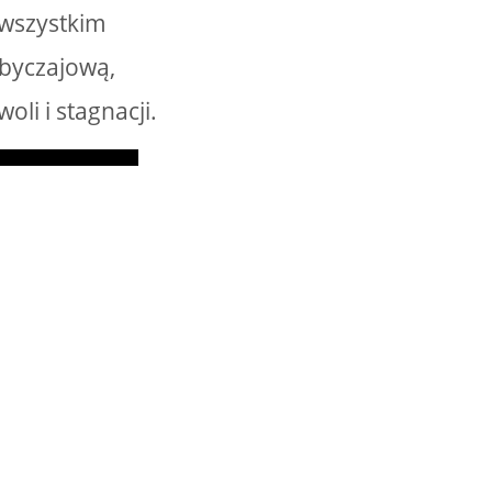
 wszystkim
byczajową,
i i stagnacji.