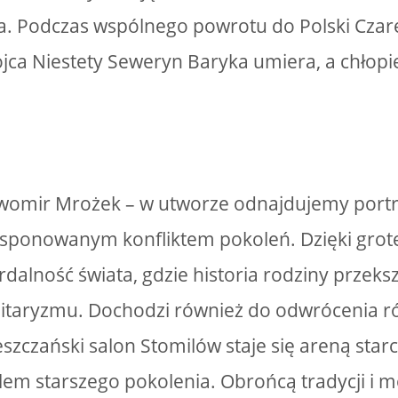
a. Podczas wspólnego powrotu do Polski Czarek
ca Niestety Seweryn Baryka umiera, a chłopie
awomir Mrożek – w utworze odnajdujemy portr
ksponowanym konfliktem pokoleń. Dzięki grot
alność świata, gdzie historia rodziny przekszt
litaryzmu. Dochodzi również do odwrócenia ról
szczański salon Stomilów staje się areną starc
lem starszego pokolenia. Obrońcą tradycji i m