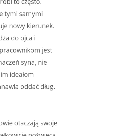
 robi to często.
je tymi samymi
uje nowy kierunek.
dża do ojca i
ę pracownikom jest
aczeń syna, nie
woim ideałom
tanawia oddać dług.
owie otaczają swoje
całkowicie poświęca