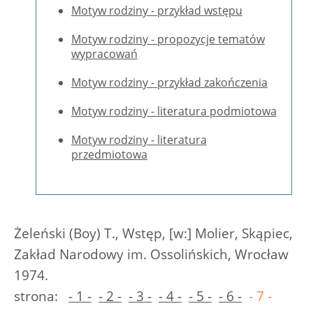
Motyw rodziny - przykład wstępu
Motyw rodziny - propozycje tematów
wypracowań
Motyw rodziny - przykład zakończenia
Motyw rodziny - literatura podmiotowa
Motyw rodziny - literatura
przedmiotowa
Żeleński (Boy) T., Wstęp, [w:] Molier, Skąpiec,
Zakład Narodowy im. Ossolińskich, Wrocław
1974.
strona:
- 1 -
- 2 -
- 3 -
- 4 -
- 5 -
- 6 -
- 7 -