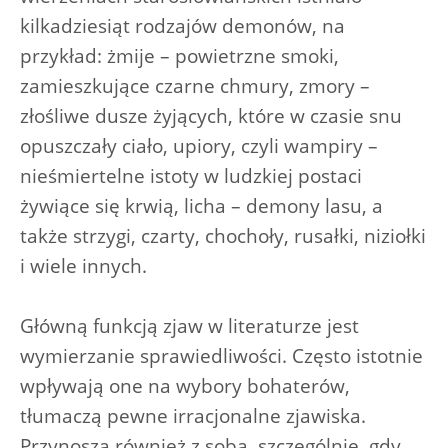
kilkadziesiąt rodzajów demonów, na
przykład: żmije – powietrzne smoki,
zamieszkujące czarne chmury, zmory –
złośliwe dusze żyjących, które w czasie snu
opuszczały ciało, upiory, czyli wampiry –
nieśmiertelne istoty w ludzkiej postaci
żywiące się krwią, licha – demony lasu, a
także strzygi, czarty, chochoły, rusałki, niziołki
i wiele innych.
Główną funkcją zjaw w literaturze jest
wymierzanie sprawiedliwości. Często istotnie
wpływają one na wybory bohaterów,
tłumaczą pewne irracjonalne zjawiska.
Przynoszą również z sobą, szczególnie, gdy