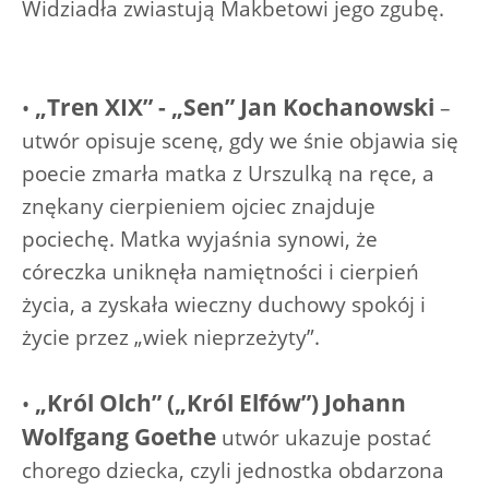
Widziadła zwiastują Makbetowi jego zgubę.
„Tren XIX” - „Sen” Jan Kochanowski
•
–
utwór opisuje scenę, gdy we śnie objawia się
poecie zmarła matka z Urszulką na ręce, a
znękany cierpieniem ojciec znajduje
pociechę. Matka wyjaśnia synowi, że
córeczka uniknęła namiętności i cierpień
życia, a zyskała wieczny duchowy spokój i
życie przez „wiek nieprzeżyty”.
„Król Olch” („Król Elfów”) Johann
•
Wolfgang Goethe
utwór ukazuje postać
chorego dziecka, czyli jednostka obdarzona