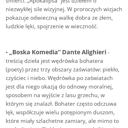
śmierci. „Apokalipsa” jest dziełem o
niezwykłej sile wizyjnej. W proroczych wizjach
pokazuje odwieczną walkę dobra ze złem,
ludzkie lęki, spojrzenie w wieczność.
„Boska Komedia” Dante Alighieri
•
-
treścią dzieła jest wędrówka bohatera
(poety) przez trzy obszary zaświatów: piekło,
czyściec i niebo. Wędrówka po zaświatach
jest dla niego okazją do odnowy moralnej,
sposobem na wyjście z lasu grzechu, w
którym się znalazł. Bohater często odczuwa
lęk, współczuje wielu potępionym duszom,
które miały szlachetne zamiary, ale mimo to