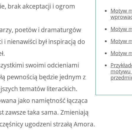
e, brak akceptacji i ogrom
Motyw mi
wprowad
Motyw mi
isarzy, poetów i dramaturgów
i i nienawiści był inspiracją do
Motyw mi
ł.
Motyw mi
wszystkimi swoimi odcieniami
Przykła
motywu m
 całą pewnością będzie jednym z
przedmi
jszych tematów literackich.
towana jako namiętność łącząca
est zawsze taka sama. Zmieniają
szczęśnicy ugodzeni strzałą Amora.