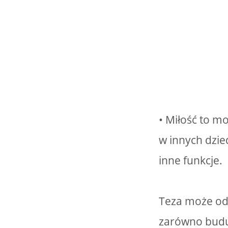
• Miłość to mo
w innych dzie
inne funkcje.
Teza może odw
zarówno buduj