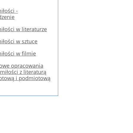
łości -
zenie
łości w literaturze
łości w sztuce
łości w filmie
dowe opracowania
iłości z literaturą
otową i podmiotową