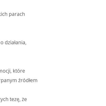
kich parach
o działania,
ocji, które
zerpanym źródłem
ych tezę, że