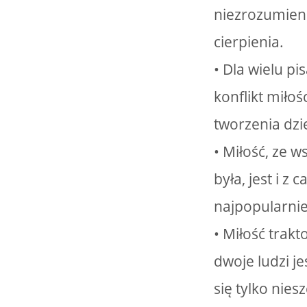
niezrozumieni
cierpienia.
• Dla wielu p
konflikt miłośc
tworzenia dzie
• Miłość, ze 
była, jest i z
najpopularnie
• Miłość trak
dwoje ludzi j
się tylko nie