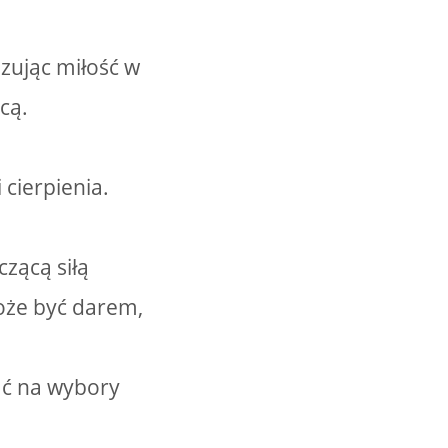
azując miłość w
cą.
 cierpienia.
czącą siłą
oże być darem,
ać na wybory