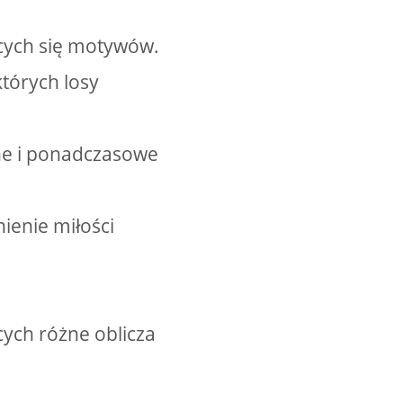
ących się motywów.
tórych losy
ne i ponadczasowe
ienie miłości
cych różne oblicza