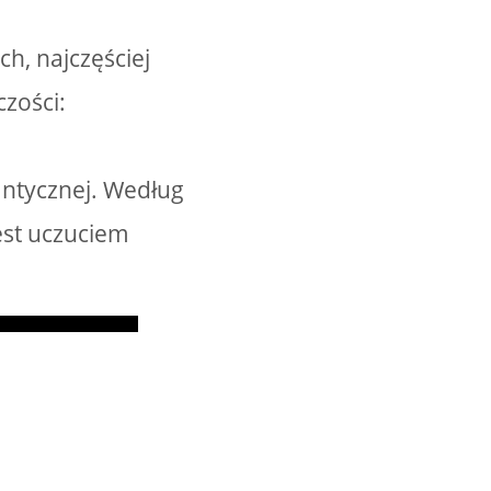
h, najczęściej
zości:
antycznej. Według
est uczuciem