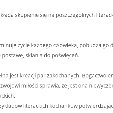
akłada skupienie się na poszczególnych literac
rminuje życie każdego człowieka, pobudza go d
go postawę, skłania do poświęceń.
pełna jest kreacji par zakochanych. Bogactwo em
zwojowi miłości sprawia, że jest ona niewyc
ackich.
przykładów literackich kochanków potwierdzając