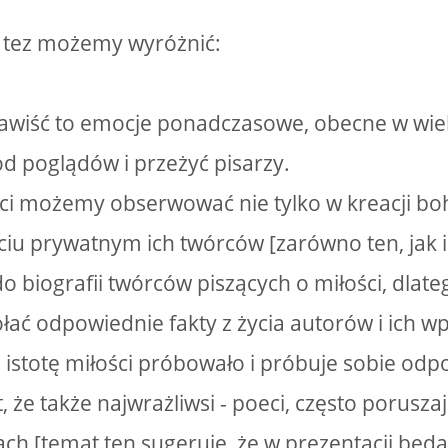
 tez możemy wyróżnić:
enawiść to emocje ponadczasowe, obecne w wie
od poglądów i przeżyć pisarzy.
ci możemy obserwować nie tylko w kreacji boh
yciu prywatnym ich twórców [zarówno ten, jak 
o biografii twórców piszących o miłości, dlate
łać odpowiednie fakty z życia autorów i ich w
o istotę miłości próbowało i próbuje sobie odp
t, że także najwrażliwsi - poeci, często porusz
ch [temat ten sugeruje, że w prezentacji będ