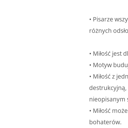
• Pisarze wsz
różnych odsłon
• Miłość jest 
• Motyw budują
• Miłość z jed
destrukcyjną,
nieopisanym 
• Miłość może
bohaterów.