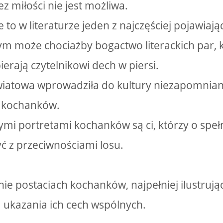
z miłości nie jest możliwa.
 to w literaturze jeden z najczęściej pojawiaj
ym może chociażby bogactwo literackich par, k
erają czytelnikowi dech w piersi.
światowa wprowadziła do kultury niezapomnia
r kochanków.
ymi portretami kochanków są ci, którzy o spełn
yć z przeciwnościami losu.
nie postaciach kochanków, najpełniej ilustrują
a ukazania ich cech wspólnych.