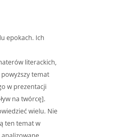
lu epokach. Ich
aterów literackich,
i powyższy temat
go w prezentacji
pływ na twórcę].
owiedzieć wielu. Nie
ają ten temat w
ą analizowane