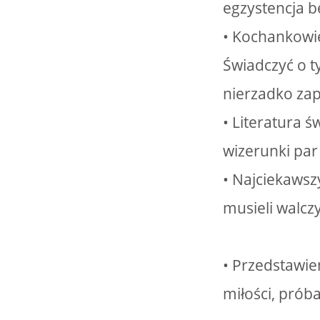
egzystencja be
• Kochankowie
Świadczyć o t
nierzadko zapi
• Literatura 
wizerunki pa
• Najciekawsz
musieli walcz
• Przedstawie
miłości, prób