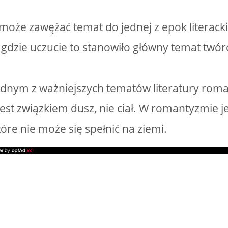
może zawężać temat do jednej z epok literackic
dzie uczucie to stanowiło główny temat twórc
 jednym z ważniejszych tematów literatury rom
st związkiem dusz, nie ciał. W romantyzmie j
óre nie może się spełnić na ziemi.