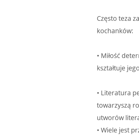
Często teza z
kochanków:
• Miłość dete
kształtuje je
• Literatura 
towarzyszą ro
utworów liter
• Wiele jest 