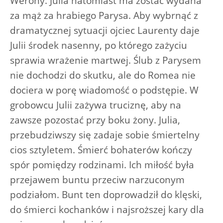
Werony. Julia natomiast ma zostać wydana
za mąż za hrabiego Parysa. Aby wybrnąć z
dramatycznej sytuacji ojciec Laurenty daje
Julii środek nasenny, po którego zażyciu
sprawia wrażenie martwej. Ślub z Parysem
nie dochodzi do skutku, ale do Romea nie
dociera w porę wiadomość o podstępie. W
grobowcu Julii zażywa truciznę, aby na
zawsze pozostać przy boku żony. Julia,
przebudziwszy się zadaje sobie śmiertelny
cios sztyletem. Śmierć bohaterów kończy
spór pomiędzy rodzinami. Ich miłość była
przejawem buntu przeciw narzuconym
podziałom. Bunt ten doprowadził do klęski,
do śmierci kochanków i najsroższej kary dla