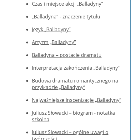
Czas i miejsce akcji „Balladyny”
„Balladyna” - znaczenie tytułu
Język „Balladyny”
Artyzm „Balladyny”
Balladyna – postacie dramatu
Interpretacja zakończenia „Balladyny”
Budowa dramatu romantycznego na
przykładzie „Balladyny”
Najważniejsze inscenizacje „Balladyny”
Juliusz Słowacki – biogram - notatka
szkolna
Juliusz Słowacki – ogólne uwagi o
twórczości