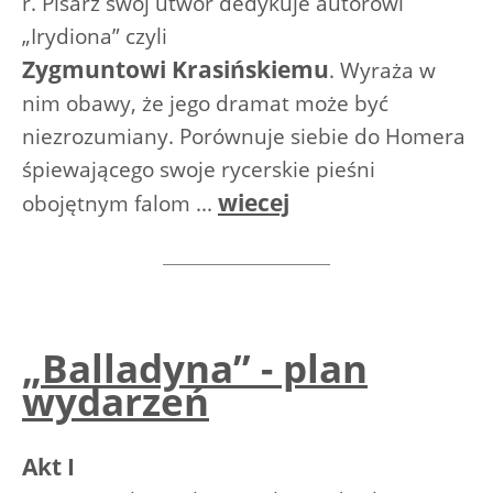
r. Pisarz swój utwór dedykuje autorowi
„Irydiona” czyli
Zygmuntowi Krasińskiemu
. Wyraża w
nim obawy, że jego dramat może być
niezrozumiany. Porównuje siebie do Homera
śpiewającego swoje rycerskie pieśni
wiecej
obojętnym falom ...
„Balladyna” - plan
wydarzeń
Akt I