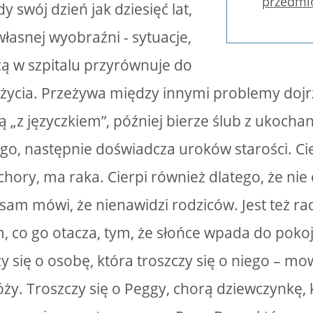
przedmi
 swój dzień jak dziesięć lat,
łasnej wyobraźni - sytuacje,
ą w szpitalu przyrównuje do
ycia. Przeżywa między innymi problemy dojrz
ką „z języczkiem”, później bierze ślub z ukocha
go, następnie doświadcza uroków starości. Cier
chory, ma raka. Cierpi również dlatego, że nie 
, sam mówi, że nienawidzi rodziców. Jest też ra
ym, co go otacza, tym, że słońce wpada do poko
y się o osobę, która troszczy się o niego – mow
Róży. Troszczy się o Peggy, chorą dziewczynkę,