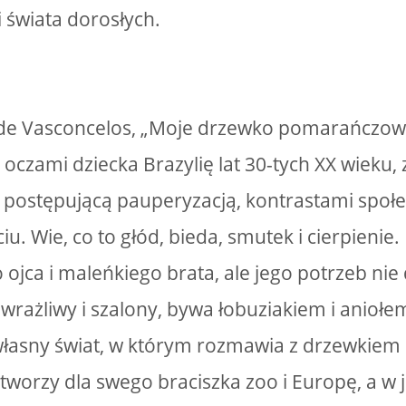
i świata dorosłych.
 de Vasconcelos, „Moje drzewko pomarańczowe
oczami dziecka Brazylię lat 30-tych XX wieku, 
postępującą pauperyzacją, kontrastami społ
iu. Wie, co to głód, bieda, smutek i cierpieni
ojca i maleńkiego brata, ale jego potrzeb nie
t wrażliwy i szalony, bywa łobuziakiem i anioł
własny świat, w którym rozmawia z drzewkie
tworzy dla swego braciszka zoo i Europę, a w j