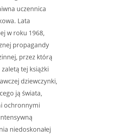
aiwna uczennica
kowa. Lata
ej w roku 1968,
cznej propagandy
zinnej, przez którą
aletą tej książki
gawczej dziewczynki,
ego ją świata,
ami ochronnymi
 intensywną
enia niedoskonałej