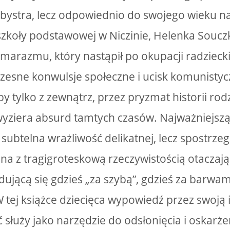
bystra, lecz odpowiednio do swojego wieku n
 szkoły podstawowej w Niczinie, Helenka Soucz
marazmu, który nastąpił po okupacji radziecki
zesne konwulsje społeczne i ucisk komunisty
y tylko z zewnątrz, przez pryzmat historii rod
yziera absurd tamtych czasów. Najważniejszą z
 subtelna wrażliwość delikatnej, lecz spostrze
a z tragigroteskową rzeczywistością otaczając
dującą się gdzieś „za szybą”, gdzieś za barw
W tej książce dziecięca wypowiedź przez swoją
 służy jako narzędzie do odsłonięcia i oskarż