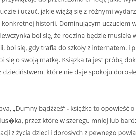
udzie i uczuć, jakie wiążą się z różnymi wydarz
konkretnej historii. Dominującym uczuciem w 
ziewczynka boi się, że rodzina będzie musiała 
 boi się, gdy trafia do szkoły z internatem, i
oi się o swoją matkę. Książka ta jest próbą do
 dzieciństwem, które nie daje spokoju dorosłe
ova, „Dumny bądźżeś” - książka to opowieść o
Hus�ka, przez które w szeregu mniej lub bard
uacji z życia dzieci i dorosłych z pewnego pow