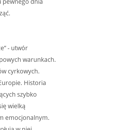
u pewnego dnia
ząć.
e” - utwór
typowych warunkach.
stów cyrkowych.
Europie. Historia
jących szybko
ię wielką
iem emocjonalnym.
łują w niej