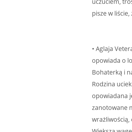
uczuciem, tr
pisze w liście
• Aglaja Vete
opowiada o lo
Bohaterką i n
Rodzina uciek
opowiadana je
zanotowane my
wrażliwością
Większą wagę 