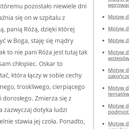
wprowad
 któremu pozostało niewiele dni
Motyw dz
aźnia się on w szpitalu z
, panią Różą, dzięki której
Motyw d
yć w Boga, staję się mądry
Motyw dz
k to nie pani Róża jest tutaj tak
Motyw dz
wstępó
 sam chłopiec. Oskar to
Motyw dz
tać, która łączy w sobie cechy
zakończ
nego, troskliwego, cierpiącego
Motyw dz
tematów
li dorosłego. Zmierza się z
Motyw dz
a zazwyczaj dotyka ludzi
podmio
elnie stawia jej czoła. Ponadto,
Motyw dz