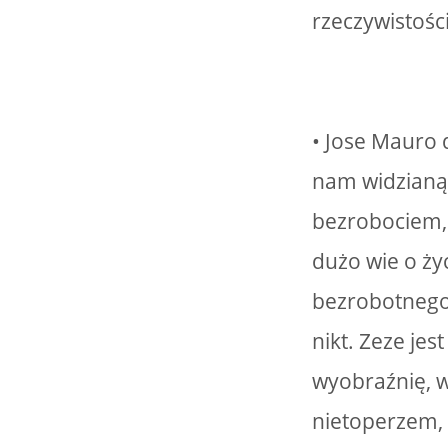
rzeczywistośc
• Jose Mauro
nam widzianą 
bezrobociem, 
dużo wie o życ
bezrobotnego 
nikt. Zeze jes
wyobraźnię, 
nietoperzem, 