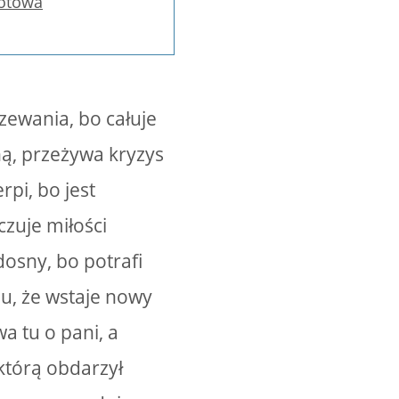
otowa
ewania, bo całuje
ną, przeżywa kryzys
pi, bo jest
czuje miłości
dosny, bo potrafi
ju, że wstaje nowy
a tu o pani, a
 którą obdarzył