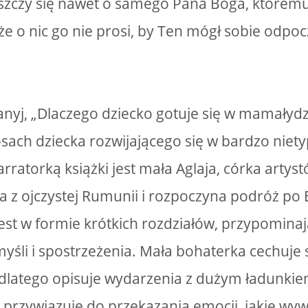
oszczy się nawet o samego Pana Boga, którem
, że o nic go nie prosi, by Ten mógł sobie odpoc
ranyj, „Dlaczego dziecko gotuje się w mamałydz
sach dziecka rozwijającego się w bardzo nie
arratorką książki jest mała Aglaja, córka arty
a z ojczystej Rumunii i rozpoczyna podróż po 
st w formie krótkich rozdziałów, przypomina
śli i spostrzeżenia. Mała bohaterka cechuje s
, dlatego opisuje wydarzenia z dużym ładunk
przywiązuje do przekazania emocji, jakie wywo