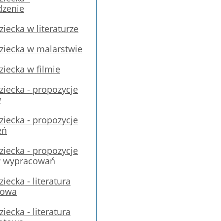
zenie
iecka w literaturze
ziecka w malarstwie
iecka w filmie
iecka - propozycje
w
iecka - propozycje
eń
iecka - propozycje
 wypracowań
iecka - literatura
towa
iecka - literatura