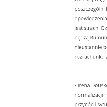
poszczególni l
opowiedzenia 
jest strach. D
nędzą Rumunii,
nieustannie b
rozrachunku z
• Irena Dousk
normalizacji 
przygód i syt