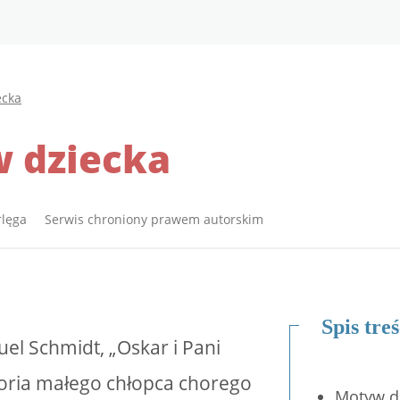
ecka
 dziecka
rlęga Serwis chroniony prawem autorskim
Spis treś
el Schmidt, „Oskar i Pani
storia małego chłopca chorego
Motyw dz