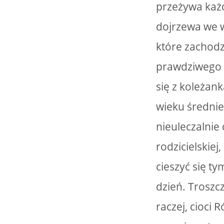
przeżywa każdy
dojrzewa we w
które zachodz
prawdziwego ż
się z koleżan
wieku średnie
nieuleczalnie 
rodzicielskiej
cieszyć się t
dzień. Troszcz
raczej, cioci 