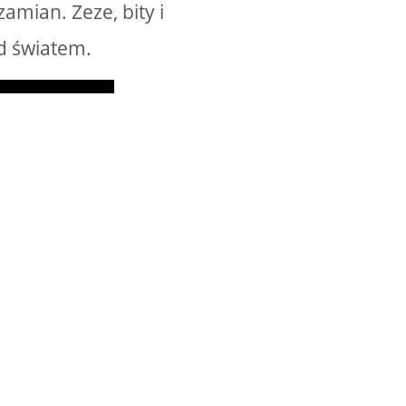
amian. Zeze, bity i
ad światem.