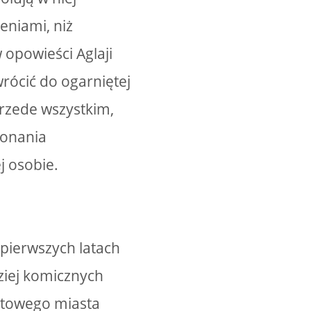
eniami, niż
opowieści Aglaji
wrócić do ogarniętej
 przede wszystkim,
konania
j osobie.
 pierwszych latach
ziej komicznych
iatowego miasta