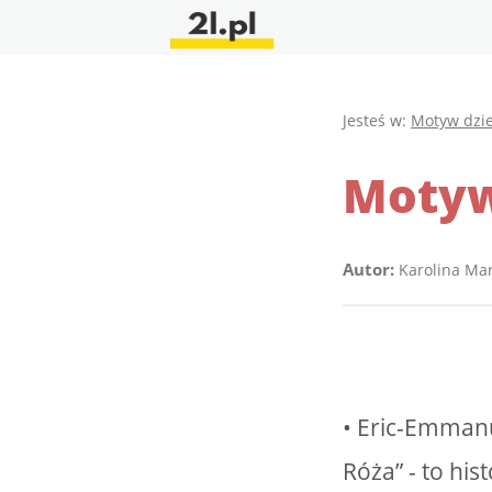
Jesteś w:
Motyw dzi
Motyw
Autor:
Karolina Ma
• Eric-Emmanu
Róża” - to hi