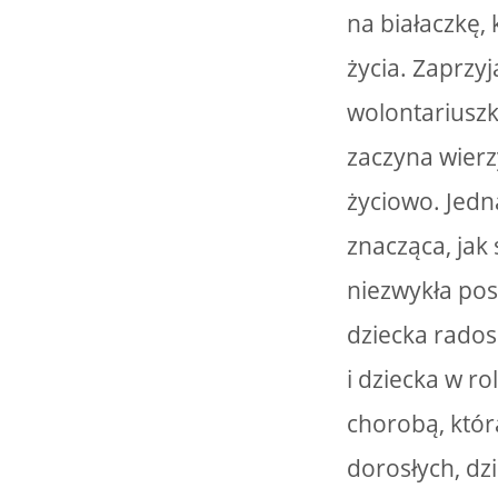
na białaczkę,
życia. Zaprzyj
wolontariuszką
zaczyna wierz
życiowo. Jedna
znacząca, jak
niezwykła pos
dziecka rados
i dziecka w ro
chorobą, któr
dorosłych, dzi