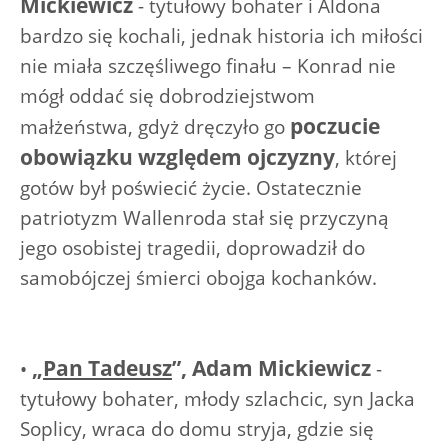
Mickiewicz
- tytułowy bohater i Aldona
bardzo się kochali, jednak historia ich miłości
nie miała szczęśliwego finału – Konrad nie
mógł oddać się dobrodziejstwom
poczucie
małżeństwa, gdyż dręczyło go
obowiązku względem ojczyzny
, której
gotów był poświecić życie. Ostatecznie
patriotyzm Wallenroda stał się przyczyną
jego osobistej tragedii, doprowadził do
samobójczej śmierci obojga kochanków.
„
Pan Tadeusz
”, Adam Mickiewicz
•
-
tytułowy bohater, młody szlachcic, syn Jacka
Soplicy, wraca do domu stryja, gdzie się