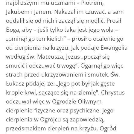
najbliższymi mu uczniami – Piotrem,
Jakubem i Janem. Nakazał im czuwać, a sam
oddalił się od nich i zaczął się modlić. Prosił
Boga, aby – jeśli tylko taka jest jego wola –
„ominął go ten kielich” – prosił o ocalenie go
od cierpienia na krzyżu. Jak podaje Ewangelia
według św. Mateusza, Jezus „począł się
smucić i odczuwać trwogę”. Ogarnął go więc
strach przed ukrzyżowaniem i smutek. Św.
Łukasz podaje, że: „Jego pot był jak gęste
krople krwi, sączące się na ziemię”. Chrystus
odczuwał więc w Ogrodzie Oliwnym
cierpienie fizyczne oraz psychiczne. Jego
cierpienia w Ogrójcu są zapowiedzią,
przedsmakiem cierpień na krzyżu. Ogród