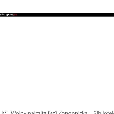
 M., Wolny najmita [w:] Konopnicka – Bibliotek