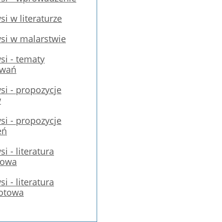
i w literaturze
si w malarstwie
i - tematy
owań
i - propozycje
w
i - propozycje
eń
i - literatura
towa
i - literatura
otowa