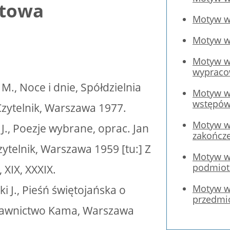
towa
Motyw ws
Motyw w
Motyw ws
wyprac
M., Noce i dnie, Spółdzielnia
Motyw ws
wstępó
zytelnik, Warszawa 1977.
Motyw ws
J., Poezje wybrane, oprac. Jan
zakończ
Czytelnik, Warszawa 1959 [tu:] Z
Motyw ws
podmio
, XIX, XXXIX.
Motyw ws
i J., Pieśń świętojańska o
przedmi
dawnictwo Kama, Warszawa