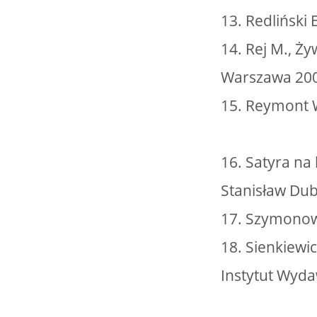
13. Redliński
14. Rej M., Ż
Warszawa 20
15. Reymont W
16. Satyra na 
Stanisław Dub
17. Szymonowi
18. Sienkiewi
Instytut Wyd