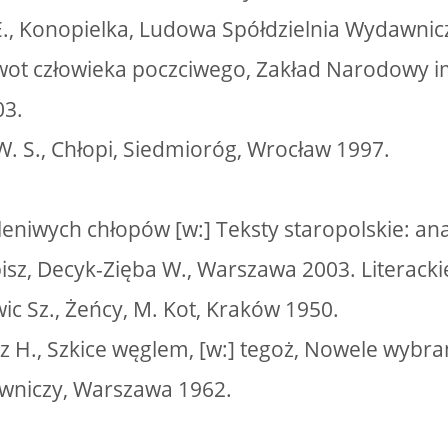
 E., Konopielka, Ludowa Spółdzielnia Wydawni
ywot człowieka poczciwego, Zakład Narodowy im
03.
. S., Chłopi, Siedmioróg, Wrocław 1997.
leniwych chłopów [w:] Teksty staropolskie: anal
isz, Decyk-Zięba W., Warszawa 2003. Literacki
c Sz., Żeńcy, M. Kot, Kraków 1950.
cz H., Szkice węglem, [w:] tegoż, Nowele wyb
awniczy, Warszawa 1962.