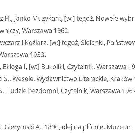
cz H., Janko Muzykant, [w:] tegoż, Nowele wy
awniczy, Warszawa 1962.
wczarz i Koźlarz, [w:] tegoż, Sielanki, Państwo
Warszawa 1953.
, Ekloga I, [w:] Bukoliki, Czytelnik, Warszawa 1
i S., Wesele, Wydawnictwo Literackie, Kraków 
S., Ludzie bezdomni, Czytelnik, Warszawa 1967
ki, Gierymski A., 1890, olej na płótnie. Muze