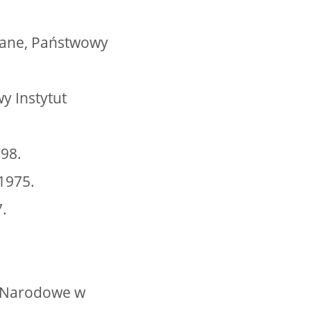
brane, Państwowy
wy Instytut
998.
1975.
.
um Narodowe w