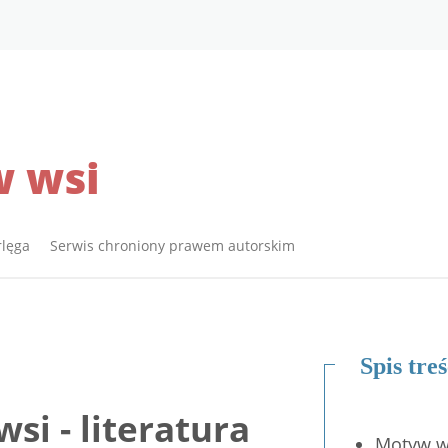
 wsi
rlęga Serwis chroniony prawem autorskim
Spis treś
si - literatura
Motyw w