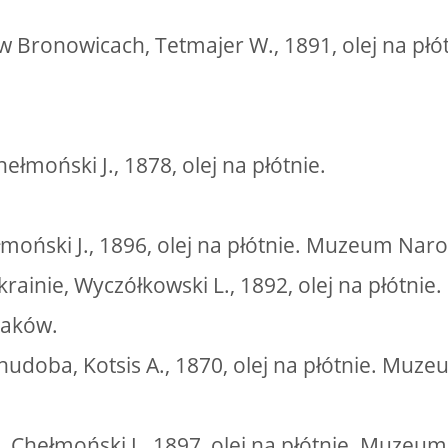
w Bronowicach, Tetmajer W., 1891, olej na pł
ełmoński J., 1878, olej na płótnie.
łmoński J., 1896, olej na płótnie. Muzeum Na
krainie, Wyczółkowski L., 1892, olej na płótni
raków.
chudoba, Kotsis A., 1870, olej na płótnie. Mu
, Chełmoński J., 1897, olej na płótnie. Muze