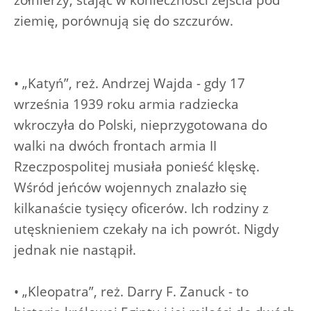
żołnierzy, stając w konieczności zejścia pod
ziemię, porównują się do szczurów.
• „Katyń”, reż. Andrzej Wajda - gdy 17
września 1939 roku armia radziecka
wkroczyła do Polski, nieprzygotowana do
walki na dwóch frontach armia II
Rzeczpospolitej musiała ponieść klęskę.
Wśród jeńców wojennych znalazło się
kilkanaście tysięcy oficerów. Ich rodziny z
utęsknieniem czekały na ich powrót. Nigdy
jednak nie nastąpił.
• „Kleopatra”, reż. Darry F. Zanuck - to