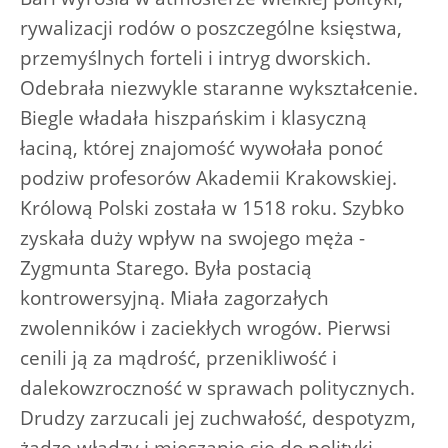
rywalizacji rodów o poszczególne księstwa,
przemyślnych forteli i intryg dworskich.
Odebrała niezwykle staranne wykształcenie.
Biegle władała hiszpańskim i klasyczną
łaciną, której znajomość wywołała ponoć
podziw profesorów Akademii Krakowskiej.
Królową Polski została w 1518 roku. Szybko
zyskała duży wpływ na swojego męża -
Zygmunta Starego. Była postacią
kontrowersyjną. Miała zagorzałych
zwolenników i zaciekłych wrogów. Pierwsi
cenili ją za mądrość, przenikliwość i
dalekowzroczność w sprawach politycznych.
Drudzy zarzucali jej zuchwałość, despotyzm,
żądzę władzy i mieszanie się do polityki.