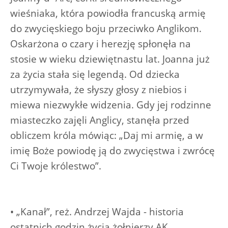
wieśniaka, która powiodła francuską armię
do zwycięskiego boju przeciwko Anglikom.
Oskarżona o czary i herezję spłonęła na
stosie w wieku dziewiętnastu lat. Joanna już
za życia stała się legendą. Od dziecka
utrzymywała, że słyszy głosy z niebios i
miewa niezwykłe widzenia. Gdy jej rodzinne
miasteczko zajęli Anglicy, stanęła przed
obliczem króla mówiąc: „Daj mi armię, a w
imię Boże powiodę ją do zwycięstwa i zwrócę
Ci Twoje królestwo”.
• „Kanał”, reż. Andrzej Wajda - historia
ostatnich godzin życia żołnierzy AK,