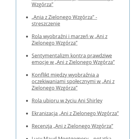
Wzgórza”
„Ania z Zielonego Wzgórza” -
streszczenie
Rola wyobraźni i marzeń w „Ani z
Zielonego Wzgórza”
Sentymentalizm kontra prawdziwe
emocje w „Ani z Zielonego Wzgórza”
Konflikt między wyobraźnią a
oczekiwaniami społecznymi w „Ani z
Zielonego Wzgórza”
Rola ubioru w życiu Ani Shirley
Ekranizacja „Ani z Zielonego Wzgórza”
Recenzja „Ani z Zielonego Wzgórza”
Lucy Maud Montgomery – notatka