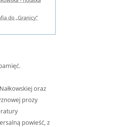
łkowska - notatka
afia do „Granicy”
 pamięć.
 Nałkowskiej oraz
zyznowej prozy
eratury
ersalną powieść, z