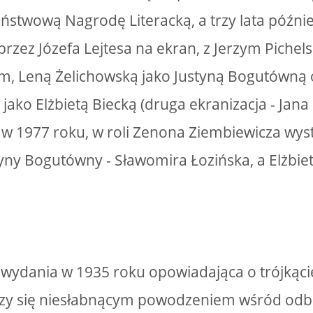
ństwową Nagrodę Literacką, a trzy lata później
przez Józefa Lejtesa na ekran, z Jerzym Piche
, Leną Żelichowską jako Justyną Bogutówną o
jako Elżbietą Biecką (druga ekranizacja - Jan
 w 1977 roku, w roli Zenona Ziembiewicza wyst
yny Bogutówny - Sławomira Łozińska, a Elżbiety
ydania w 1935 roku opowiadająca o trójkąc
szy się niesłabnącym powodzeniem wśród odbio