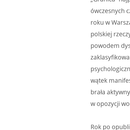
ówczesnych cz
roku w Warsza
polskiej rzecz
powodem dysk
zaklasyfikowa
psychologiczn
wątek manifes
brała aktywny
w opozycji wo
Rok po opubli