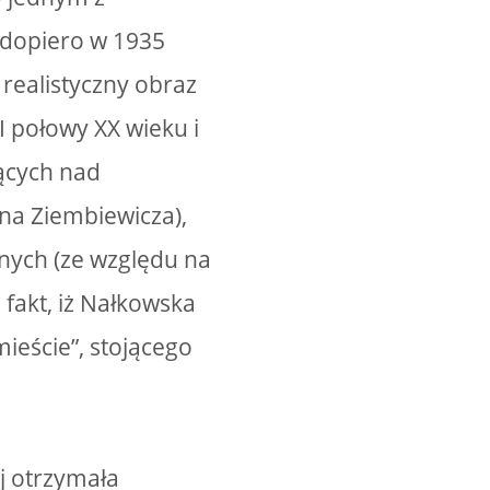
 dopiero w 1935
 realistyczny obraz
I połowy XX wieku i
ących nad
na Ziembiewicza),
znych (ze względu na
 fakt, iż Nałkowska
ieście”, stojącego
j otrzymała