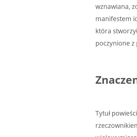
wznawiana, zo
manifestem id
która stworzy
poczynione z 
Znaczen
Tytuł powieśc
rzeczownikiem