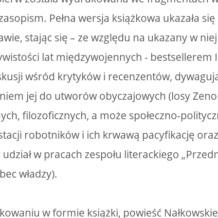
asopism. Pełna wersja książkowa ukazała się
wie, stając się – ze względu na ukazany w niej
ywistości lat międzywojennych - bestsellerem I
usji wśród krytyków i recenzentów, dywaguj
niem jej do utworów obyczajowych (losy Zeno
ych, filozoficznych, a może społeczno-polityc
tacji robotników i ich krwawą pacyfikację oraz
 udział w pracach zespołu literackiego „Przedm
bec władzy).
kowaniu w formie książki, powieść Nałkowskie