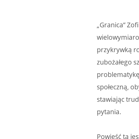
„Granica” Zofi
wielowymiaro
przykrywką ro
zubożałego sz
problematykę 
społeczną, ob
stawiając tru
pytania.
Powieść ta je