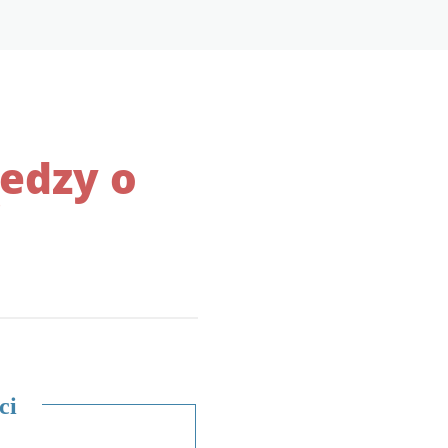
edzy o
j
ci