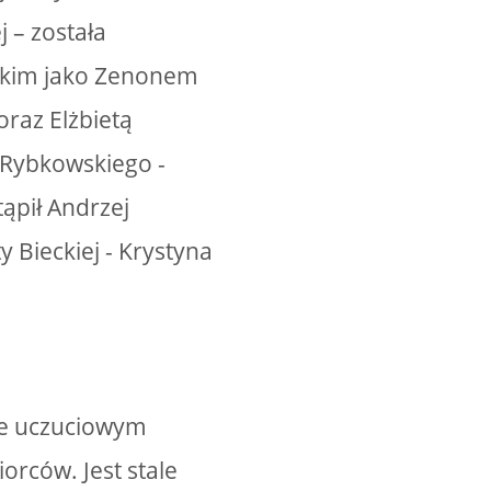
 – została
lskim jako Zenonem
raz Elżbietą
a Rybkowskiego -
ąpił Andrzej
 Bieckiej - Krystyna
ie uczuciowym
rców. Jest stale