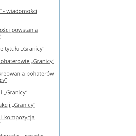
” - wiadomości
ości powstania
”
e tytułu „Granicy”
ohaterowie „Granicy”
kreowania bohaterów
cy”
ji „Granicy”
akcji „Granicy”
 i kompozycja
”