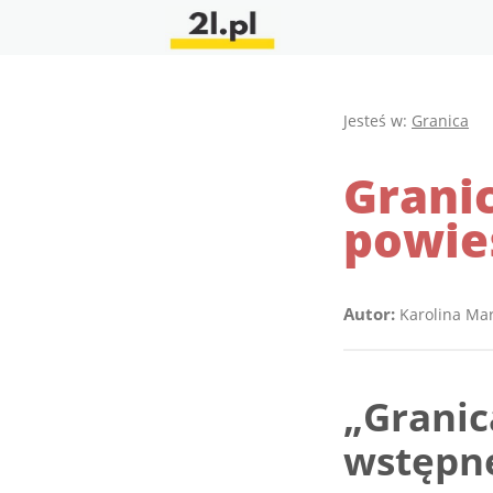
Jesteś w:
Granica
Grani
powieś
Autor:
Karolina Ma
„Granic
wstępn