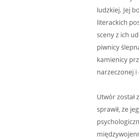
ludzkiej. Jej
literackich po
sceny z ich u
piwnicy ślepn
kamienicy prz
narzeczonej i
Utwór został 
sprawił, że je
psychologiczne
międzywojenne