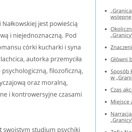
„Granica
wstępne
i Nałkowskiej jest powieścią
Okoliczn
wą i niejednoznaczną. Pod
„Granicy
mansu córki kucharki i syna
Znaczeni
lachcica, autorka przemyciła
Główni b
psychologiczną, filozoficzną,
Sposób 
w „Grani
yczajową oraz moralną,
Czas akc
dne i kontrowersyjne czasami
Miejsce 
Narracja
„Granicy
st swoistym studium psychiki