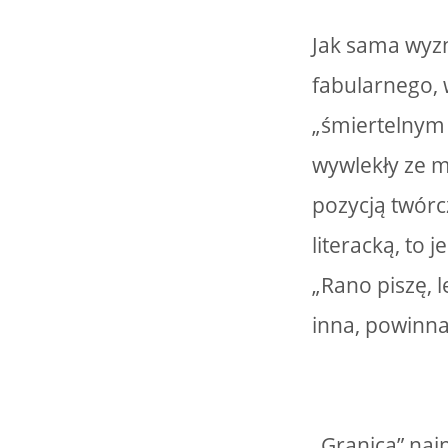
Jak sama wyzn
fabularnego,
„śmiertelnym
wywlekły ze m
pozycją twórc
literacką, to 
„Rano piszę, l
inna, powinna
„Granica” na