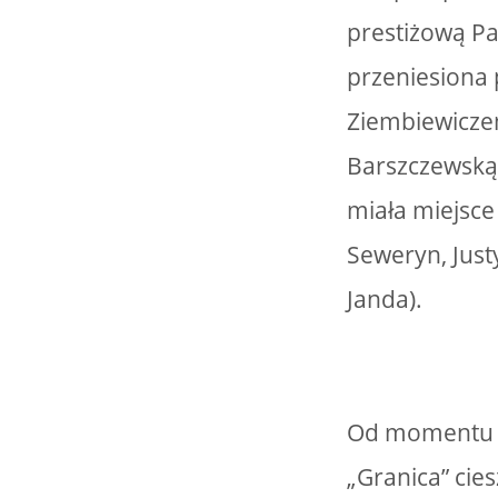
prestiżową Pa
przeniesiona 
Ziembiewiczem
Barszczewską 
miała miejsce
Seweryn, Just
Janda).
Od momentu w
„Granica” cie