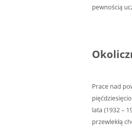
pewnością uc
Okolicz
Prace nad pow
pięćdziesięci
lata (1932 – 
przewlekłą ch