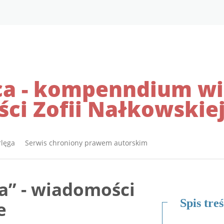
ca - kompenndium wi
ci Zofii Nałkowskie
rlęga Serwis chroniony prawem autorskim
a” - wiadomości
Spis treś
e