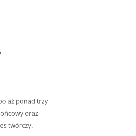
”
 bo aż ponad trzy
 końcowy oraz
ces twórczy.