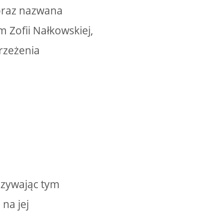
 oraz nazwana
 Zofii Nałkowskiej,
trzeżenia
azywając tym
na jej