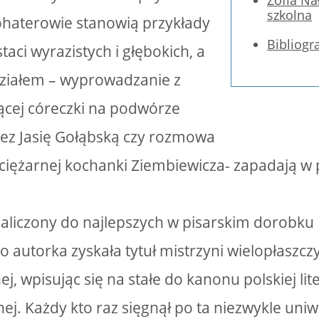
Zofia Na
szkolna
 bohaterowie stanowią przykłady
Bibliogr
staci wyrazistych i głębokich, a
działem – wyprowadzanie z
ącej córeczki na podwórze
ez Jasię Gołąbską czy rozmowa
 ciężarnej kochanki Ziembiewicza- zapadają w
zaliczony do najlepszych w pisarskim dorobku
go autorka zyskała tytuł mistrzyni wielopłaszc
j, wpisując się na stałe do kanonu polskiej lit
j. Każdy kto raz sięgnął po ta niezwykle uniw