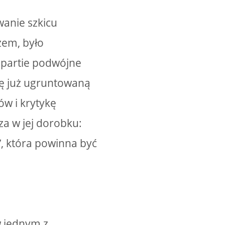
wanie szkicu
żem, było
 partie podwójne
się już ugruntowaną
ów i krytykę
sza w jej dorobku:
”, która powinna być
w jednym z