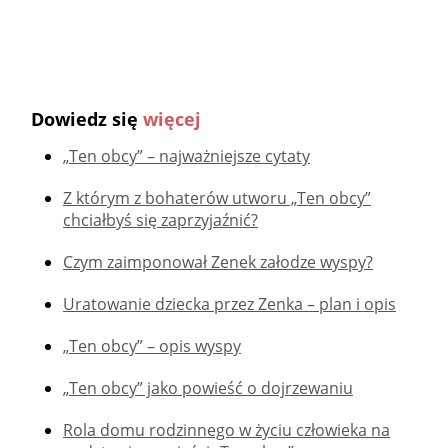
Dowiedz się
więcej
„Ten obcy” – najważniejsze cytaty
Z którym z bohaterów utworu „Ten obcy”
chciałbyś się zaprzyjaźnić?
Czym zaimponował Zenek załodze wyspy?
Uratowanie dziecka przez Zenka – plan i opis
„Ten obcy” – opis wyspy
„Ten obcy” jako powieść o dojrzewaniu
Rola domu rodzinnego w życiu człowieka na