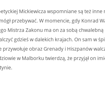
etyckiej Mickiewicza wspomniane są też inne 
 mógł przebywać. W momencie, gdy Konrad W
iego Mistrza Zakonu ma on za sobą chwalebną 
alczyć gdzieś w dalekich krajach. On sam w ś
ie przywołuje obraz Grenady i Hiszpanów wal
ziowie w Malborku twierdzą, że przyjął on imię
tynie.