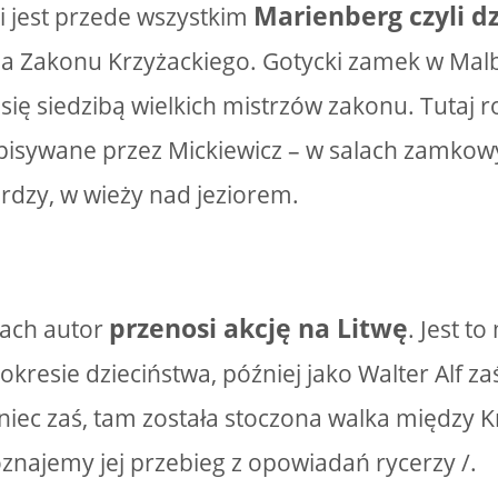
Marienberg czyli dz
i jest przede wszystkim
dza Zakonu Krzyżackiego. Gotycki zamek w Ma
 się siedzibą wielkich mistrzów zakonu. Tutaj 
isywane przez Mickiewicz – w salach zamkowy
erdzy, w wieży nad jeziorem.
przenosi akcję na Litwę
jach autor
. Jest to
okresie dzieciństwa, później jako Walter Alf zaś
niec zaś, tam została stoczona walka między K
oznajemy jej przebieg z opowiadań rycerzy /.