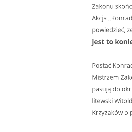
Zakonu skońc
Akcja „Konrad
powiedzieć, ż
jest to kon
Postać Konrad
Mistrzem Zako
pasują do okr
litewski Wito
Krzyżaków o 