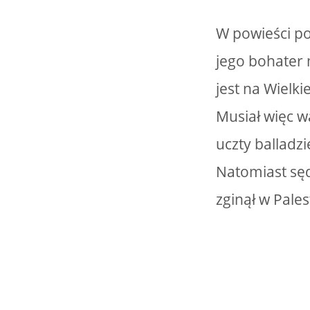
W powieści po
jego bohater
jest na Wielk
Musiał więc w
uczty balladz
Natomiast sęd
zginął w Pales