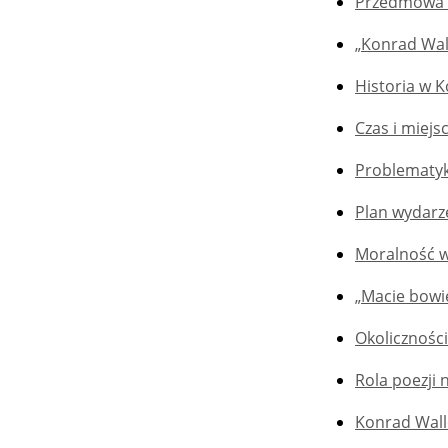
Przedmowa 
„Konrad Wal
Historia w 
Czas i miejs
Problematyk
Plan wydarz
Moralność w
„Macie bowie
Okolicznośc
Rola poezji 
Konrad Wall