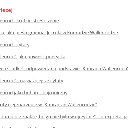
ięcej
nrod - krótkie streszczenie
a jako pieśń gminna. Jej rola w Konradzie Wallenrodzie
enrod - cytaty
lenrod” jako powieść poetycka
ięca środki? - odpowiedz na podstawie „Konrada Wallenroda
enrod” - najważniejsze cytaty
enrod jako bohater bajroniczny
oty i jej znaczenie w „Konradzie Wallenrodzie”
 domu nie znalazł, bo go nie było w ojczyźnie” - interpretacja