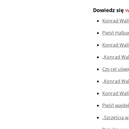
Dowiedz się
w
Konrad Walle
Pieśń Halban
Konrad Wall
„Konrad Wal
Czy cel uśw
„Konrad Wall
Konrad Wall
Pieśń wajdel
„Szczęścia w