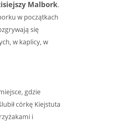
isiejszy Malbork
.
lborku w początkach
rozgrywają się
ch, w kaplicy, w
 miejsce, gdzie
lubił córkę Kiejstuta
rzyżakami i