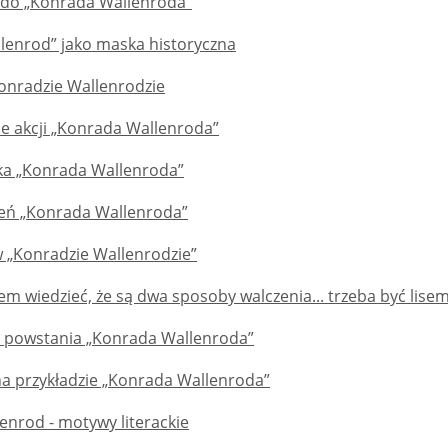
do „Konrada Wallenroda”
lenrod” jako maska historyczna
Konradzie Wallenrodzie
ce akcji „Konrada Wallenroda”
a „Konrada Wallenroda”
eń „Konrada Wallenroda”
 „Konradzie Wallenrodzie”
m wiedzieć, że są dwa sposoby walczenia... trzeba być lisem 
i powstania „Konrada Wallenroda”
na przykładzie „Konrada Wallenroda”
enrod - motywy literackie