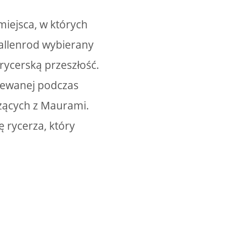
miejsca, w których
allenrod wybierany
rycerską przeszłość.
piewanej podczas
czących z Maurami.
 rycerza, który