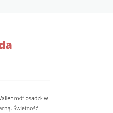
ada
allenrod” osadził w
tarną. Świetność