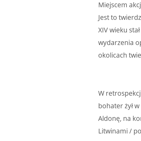
Miejscem akcj
Jest to twier
XIV wieku stał
wydarzenia op
okolicach twi
W retrospekc
bohater żył w 
Aldonę, na ko
Litwinami / p