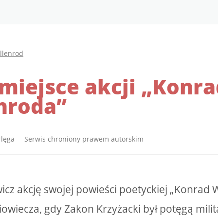
llenrod
 miejsce akcji „Konr
nroda”
rlęga Serwis chroniony prawem autorskim
cz akcję swojej powieści poetyckiej „Konrad W
iowiecza, gdy Zakon Krzyżacki był potęgą mili