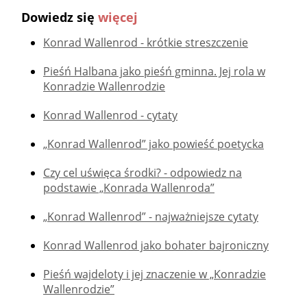
Dowiedz się
więcej
Konrad Wallenrod - krótkie streszczenie
Pieśń Halbana jako pieśń gminna. Jej rola w
Konradzie Wallenrodzie
Konrad Wallenrod - cytaty
„Konrad Wallenrod” jako powieść poetycka
Czy cel uświęca środki? - odpowiedz na
podstawie „Konrada Wallenroda”
„Konrad Wallenrod” - najważniejsze cytaty
Konrad Wallenrod jako bohater bajroniczny
Pieśń wajdeloty i jej znaczenie w „Konradzie
Wallenrodzie”