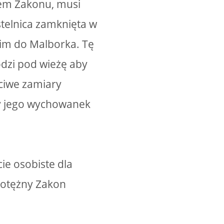
em Zakonu, musi
stelnica zamknięta w
nim do Malborka. Tę
odzi pod wieżę aby
ściwe zamiary
by jego wychowanek
ie osobiste dla
 potężny Zakon