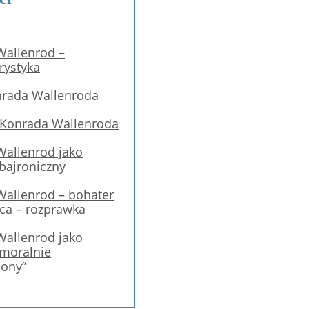
Wallenrod –
rystyka
nrada Wallenroda
 Konrada Wallenroda
Wallenrod jako
bajroniczny
Wallenrod – bohater
jca – rozprawka
Wallenrod jako
 moralnie
jony”