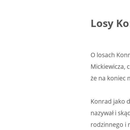
Losy K
O losach Kon
Mickiewicza, c
że na koniec 
Konrad jako d
nazywał i ską
rodzinnego i 