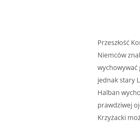
Przeszłość Ko
Niemców znala
wychowywać go
jednak stary 
Halban wychow
prawdziwej oj
Krzyżacki moż