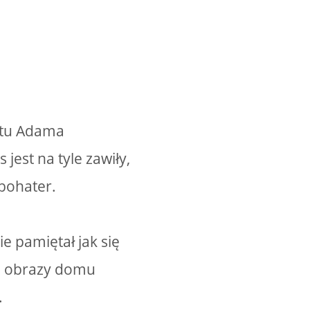
atu Adama
jest na tyle zawiły,
 bohater.
 pamiętał jak się
ne obrazy domu
.