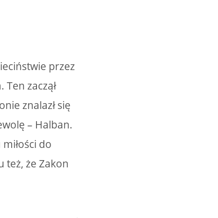
ieciństwie przez
. Ten zaczął
nie znalazł się
ewolę – Halban.
 miłości do
u też, że Zakon