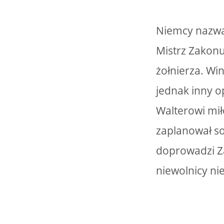
Niemcy nazwal
Mistrz Zakonu
żołnierza. Wi
jednak inny op
Walterowi mił
zaplanował so
doprowadzi Za
niewolnicy n