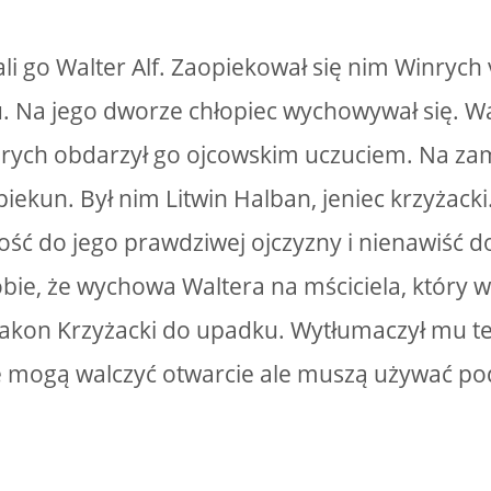
i go Walter Alf. Zaopiekował się nim Winrych
. Na jego dworze chłopiec wychowywał się. W
nrych obdarzył go ojcowskim uczuciem. Na zam
iekun. Był nim Litwin Halban, jeniec krzyżacki
ość do jego prawdziwej ojczyzny i nienawiść
bie, że wychowa Waltera na mściciela, który w
kon Krzyżacki do upadku. Wytłumaczył mu też,
ie mogą walczyć otwarcie ale muszą używać p