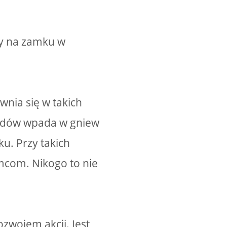
óry na zamku w
wnia się w takich
wodów wpada w gniew
u. Przy takich
mcom. Nikogo to nie
zwojem akcji. Jest