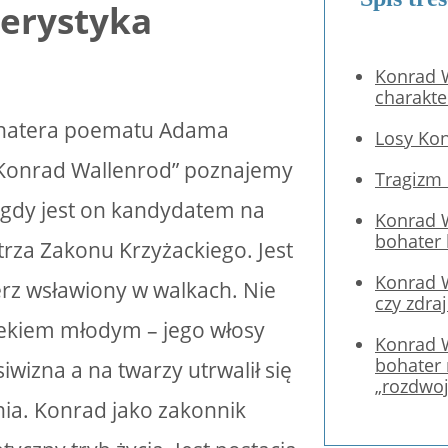
erystyka
Konrad 
charakte
hatera poematu Adama
Losy Ko
„Konrad Wallenrod” poznajemy
Tragizm
gdy jest on kandydatem na
Konrad 
bohater 
trza Zakonu Krzyżackiego. Jest
Konrad 
rz wsławiony w walkach. Nie
czy zdra
wiekiem młodym – jego włosy
Konrad 
bohater
iwizna a na twarzy utrwalił się
„rozdwo
nia. Konrad jako zakonnik