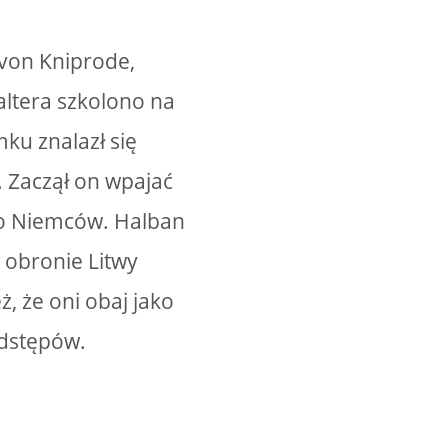
 von Kniprode,
altera szkolono na
ku znalazł się
. Zaczął on wpajać
 do Niemców. Halban
 obronie Litwy
 że oni obaj jako
odstępów.