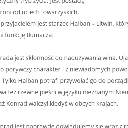
yczny tryb życia. Jest postacią
troni od uciech towarzyskich.
przyjacielem jest starzec Halban – Litwin, kt
i funkcję tłumacza.
rada jest skłonność do nadużywania wina. Uja
ego porywczy charakter - z niewiadomych po
. Tylko Halban potrafi przywołać go do porządk
wa też rzewne pieśni w języku nieznanym Nie
aż Konrad walczył kiedyś w obcych krajach.
nrad jest naprawdę dowiadujemy się wraz z ro