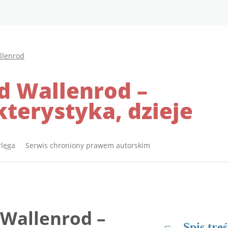
llenrod
d Wallenrod –
terystyka, dzieje
rlęga Serwis chroniony prawem autorskim
Wallenrod –
Spis treś