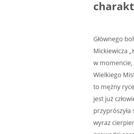
charakt
Głównego bo
Mickiewicza 
w momencie, 
Wielkiego Mis
to mężny ryce
jest już czło
przyprószyła s
wyraz cierpie