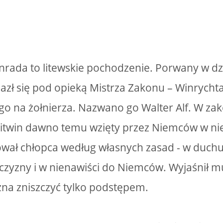
nrada to litewskie pochodzenie. Porwany w dz
zł się pod opieką Mistrza Zakonu – Winrychta
 na żołnierza. Nazwano go Walter Alf. W zako
Litwin dawno temu wzięty przez Niemców w ni
ał chłopca według własnych zasad - w duchu
czyzny i w nienawiści do Niemców. Wyjaśnił m
na zniszczyć tylko podstępem.