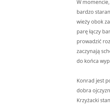
W momencie, 
bardzo staran
wieży obok za
parę łączy ba
prowadzić roz
zaczynają sch
do końca wype
Konrad jest p
dobra ojczyzn
Krzyżacki sta