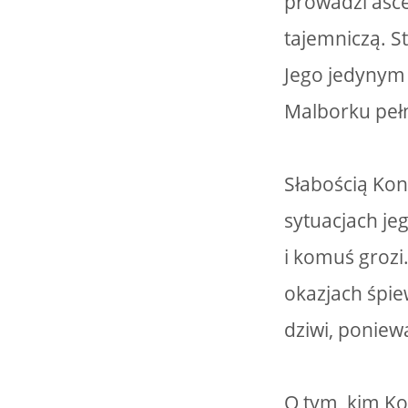
prowadzi ascet
tajemniczą. S
Jego jedynym 
Malborku pełn
Słabością Kon
sytuacjach j
i komuś grozi
okazjach śpie
dziwi, poniew
O tym, kim Ko