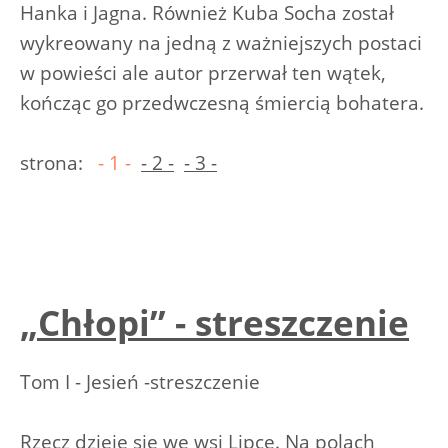
Hanka i Jagna. Również Kuba Socha został
wykreowany na jedną z ważniejszych postaci
w powieści ale autor przerwał ten wątek,
kończąc go przedwczesną śmiercią bohatera.
strona:
- 1 -
- 2 -
- 3 -
„Chłopi” - streszczenie
Tom I - Jesień -streszczenie
Rzecz dzieje się we wsi Lipce. Na polach