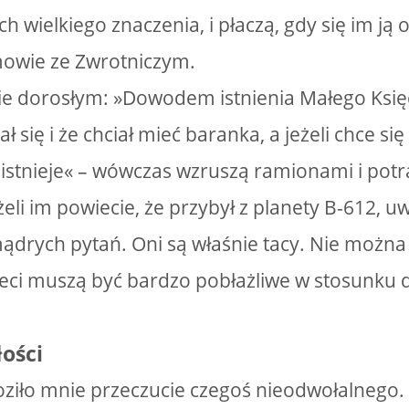
ch wielkiego znaczenia, i płaczą, gdy się im ją 
mowie ze Zwrotniczym.
cie dorosłym: »Dowodem istnienia Małego Księcia
iał się i że chciał mieć baranka, a jeżeli chce si
 istnieje« – wówczas wzruszą ramionami i potr
eżeli im powiecie, że przybył z planety B-612, u
drych pytań. Oni są właśnie tacy. Nie można
ci muszą być bardzo pobłażliwe w stosunku d
łości
ziło mnie przeczucie czegoś nieodwołalnego. N