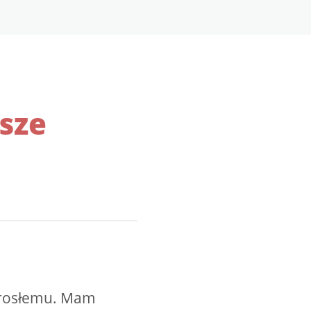
sze
dorosłemu. Mam