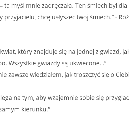
– ta myśl mnie zadręczała. Ten śmiech był dla
y przyjacielu, chcę usłyszeć twój śmiech.” - Ró
 kwiat, który znajduje się na jednej z gwiazd, j
bo. Wszystkie gwiazdy są ukwiecone…”
nie zawsze wiedziałem, jak troszczyć się o Cieb
olega na tym, aby wzajemnie sobie się przygląd
samym kierunku.”