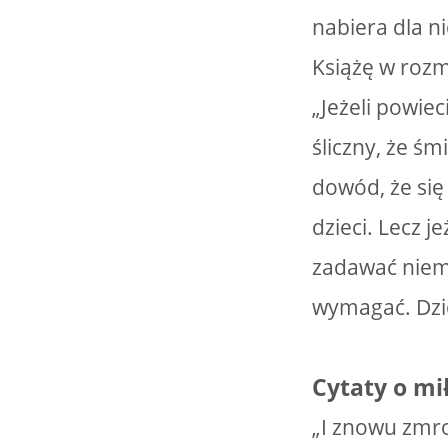
nabiera dla ni
Książę w roz
„Jeżeli powie
śliczny, że śm
dowód, że się
dzieci. Lecz j
zadawać niemą
wymagać. Dzie
Cytaty o mi
„I znowu zmro