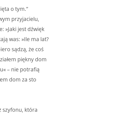
ięta o tym.”
wym przyjacielu,
: »Jaki jest dźwięk
ają was: »Ile ma lat?
piero sądzą, że coś
idziałem piękny dom
« – nie potrafią
łem dom za sto
z szyfonu, która