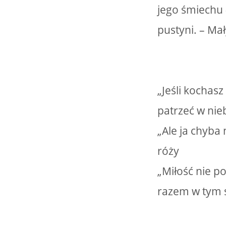
jego śmiechu 
pustyni. – Mał
„Jeśli kochasz
patrzeć w nie
„Ale ja chyba 
róży
„Miłość nie p
razem w tym 