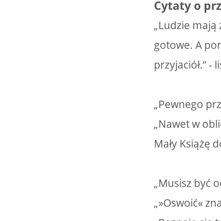
Cytaty o prz
„Ludzie mają 
gotowe. A pon
przyjaciół.” - 
„Pewnego przy
„Nawet w obli
Mały Książę d
„Musisz być od
„»Oswoić« zna