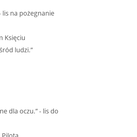
- lis na pożegnanie
m Księciu
ród ludzi.”
e dla oczu.” - lis do
Pilota.