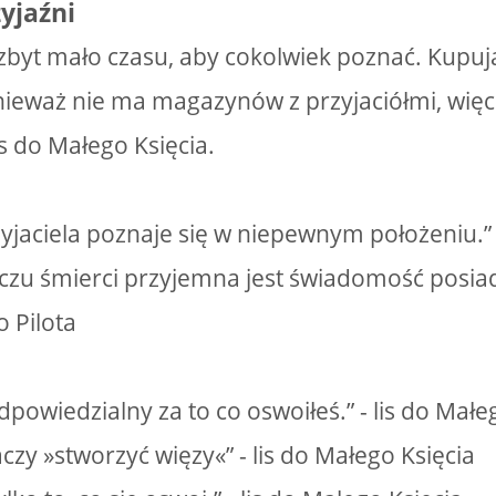
yjaźni
zbyt mało czasu, aby cokolwiek poznać. Kupuj
ieważ nie ma magazynów z przyjaciółmi, więc 
lis do Małego Księcia.
jaciela poznaje się w niepewnym położeniu.”
czu śmierci przyjemna jest świadomość posiada
o Pilota
powiedzialny za to co oswoiłeś.” - lis do Małe
czy »stworzyć więzy«” - lis do Małego Księcia