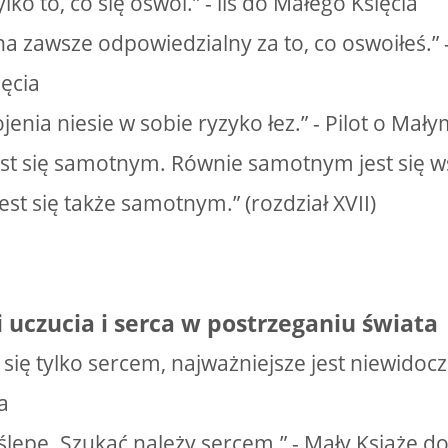
ylko to, co się oswoi.” - lis do Małego Księcia
na zawsze odpowiedzialny za to, co oswoiłeś.” 
ęcia
enia niesie w sobie ryzyko łez.” - Pilot o Mały
est się samotnym. Równie samotnym jest się wś
est się także samotnym.” (rozdział XVII)
i uczucia i serca w postrzeganiu świata
się tylko sercem, najważniejsze jest niewidoczn
a
ślepe. Szukać należy sercem.” - Mały Książę do 