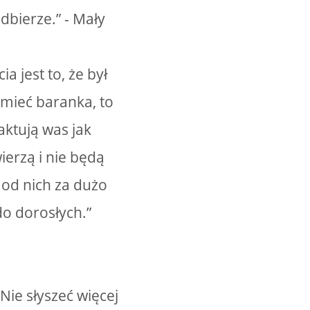
odbierze.” - Mały
 jest to, że był
ę mieć baranka, to
aktują was jak
wierzą i nie będą
 od nich za dużo
o dorosłych.”
ie słyszeć więcej