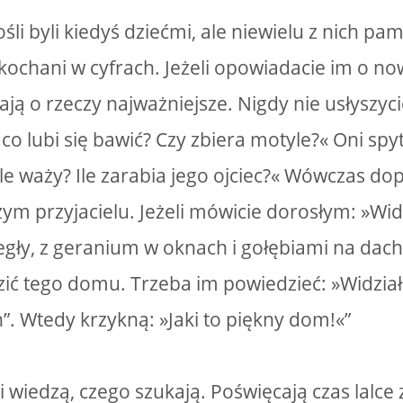
li byli kiedyś dziećmi, ale niewielu z nich pam
akochani w cyfrach. Jeżeli opowiadacie im o no
ają o rzeczy najważniejsze. Nigdy nie usłyszycie
co lubi się bawić? Czy zbiera motyle?« Oni spyt
Ile waży? Ile zarabia jego ojciec?« Wówczas do
ym przyjacielu. Jeżeli mówicie dorosłym: »W
egły, z geranium w oknach i gołębiami na dachu
ić tego domu. Trzeba im powiedzieć: »Widzia
h”. Wtedy krzykną: »Jaki to piękny dom!«”
i wiedzą, czego szukają. Poświęcają czas lalce 