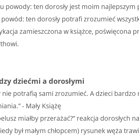
 powody: ten dorosły jest moim najlepszym 
i powód: ten dorosły potrafi zrozumieć wszystk
dykacja zamieszczona w książce, poświęcona pr
thowi.
dzy dziećmi a dorosłymi
y nie potrafią sami zrozumieć. A dzieci bardz
iania.” - Mały Książę
elusz miałby przerażać?” reakcja dorosłych n
(kiedy był małym chłopcem) rysunek węża trawi