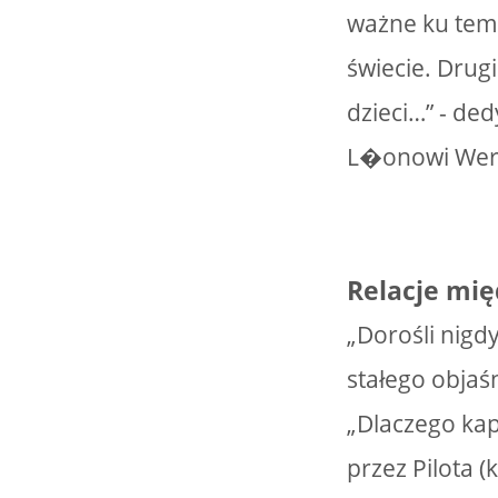
ważne ku temu
świecie. Drug
dzieci…” - de
L�onowi Wer
Relacje mię
„Dorośli nigd
stałego objaśn
„Dlaczego kap
przez Pilota 