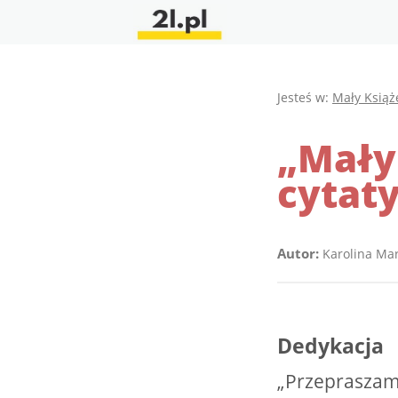
Jesteś w:
Mały Książ
„Mały 
cytat
Autor:
Karolina Ma
Dedykacja
„Przepraszam 