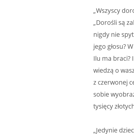
„Wszyscy doroś
„Dorośli są z
nigdy nie spyt
jego głosu? W 
Ilu ma braci? 
wiedzą o wasz
z czerwonej c
sobie wyobraz
tysięcy złotyc
„Jedynie dziec