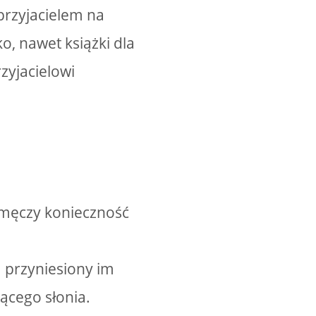
przyjacielem na
o, nawet książki dla
zyjacielowi
o męczy konieczność
a przyniesiony im
ącego słonia.