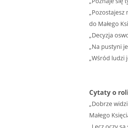
„Poznaje się t
„Pozostajesz 
do Małego Ksi
„Decyzja oswoj
„Na pustyni j
„Wśród ludzi j
Cytaty o rol
„Dobrze widzi 
Małego Księci
„Lecz oczy są 