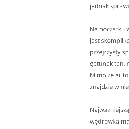
jednak sprawi
Na początku wa
jest skompli
przejrzysty s
gatunek ten, 
Mimo że autor
znajdzie w nie
Najważniejszą
wędrówka małe