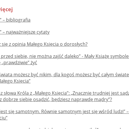
ięcej
 – bibliografia
” – najważniejsze cytaty
 się z opinią Małego Księcia o dorosłych?
 przed siebie, nie można zajść daleko” - Mały Książę symbo
 „prawdziwie” żyć
 świata możesz być nikim, dla kogoś możesz być całym świat
ałego Księcia”
z słowa Króla z „Małego Księcia”: „Znacznie trudniej jest sądzi
isz dobrze siebie osądzić, będziesz naprawdę mądry”?
 jest się samotnym. Równie samotnym jest się wśród ludzi”
ciu”