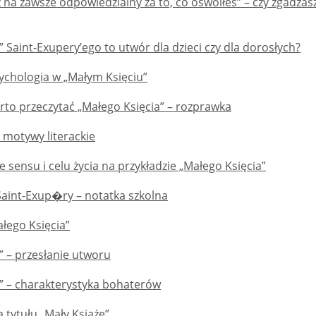
 na zawsze odpowiedzialny za to, co oswoiłeś” – czy zgadzasz
” Saint-Exupery’ego to utwór dla dzieci czy dla dorosłych?
psychologia w „Małym Księciu”
rto przeczytać „Małego Księcia” – rozprawka
- motywy literackie
 sensu i celu życia na przykładzie „Małego Księcia”
Saint-Exup�ry – notatka szkolna
łego Księcia”
” – przesłanie utworu
ę” – charakterystyka bohaterów
a tytułu „Mały Książę”