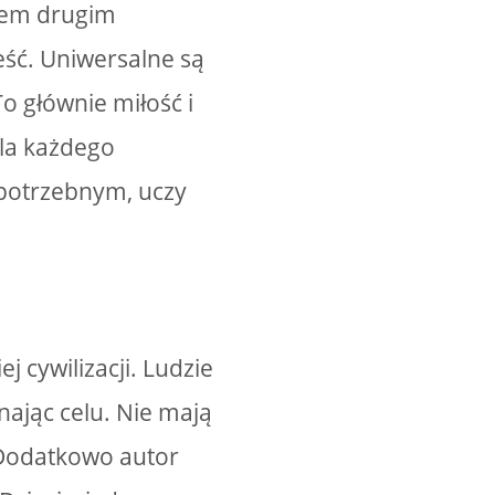
azem drugim
ść. Uniwersalne są
o głównie miłość i
dla każdego
, potrzebnym, uczy
j cywilizacji. Ludzie
nając celu. Nie mają
. Dodatkowo autor