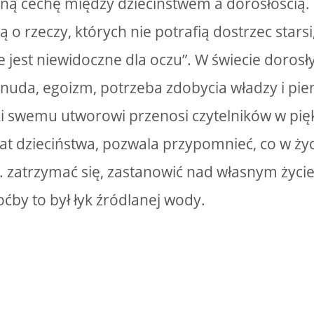
tną cechę między dzieciństwem a dorosłością. 
ą o rzeczy, których nie potrafią dostrzec starsi
e jest niewidoczne dla oczu”. W świecie dorosł
uda, egoizm, potrzeba zdobycia władzy i pien
i swemu utworowi przenosi czytelników w pięk
iat dzieciństwa, pozwala przypomnieć, co w życ
. zatrzymać się, zastanowić nad własnym życie
oćby to był łyk źródlanej wody.