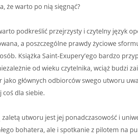
a, że warto po nią sięgnąć?
rto podkreślić przejrzysty i czytelny język op
kowana, a poszczególne prawdy życiowe sform
posób. Książka Saint-Exupery’ego bardzo przy
niezależnie od wieku czytelnika, wciąż budzi z
 jako głównych odbiorców swego utworu uważ
j coś dla siebie.
 zaletą utworu jest jej ponadczasowość i uni
go bohatera, ale i spotkanie z pilotem na pu