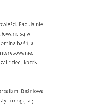
owieści. Fabuła nie
ułowane są w
pomina baśń, a
ainteresowanie.
ał dzieci, każdy
wersalizm. Baśniowa
styni mogą się