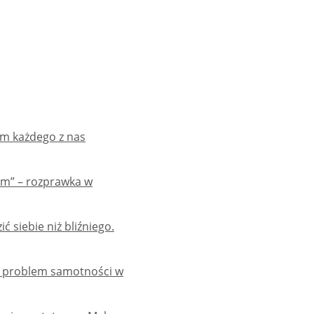
lem każdego z nas
em” – rozprawka w
ć siebie niż bliźniego.
 – problem samotności w