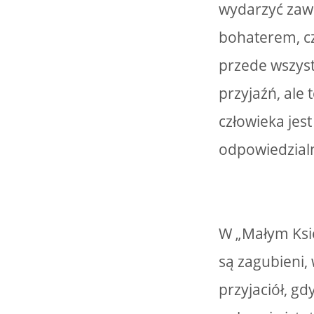
wydarzyć zaws
bohaterem, cz
przede wszyst
przyjaźń, ale
człowieka jes
odpowiedzialn
W „Małym Księc
są zagubieni, 
przyjaciół, g