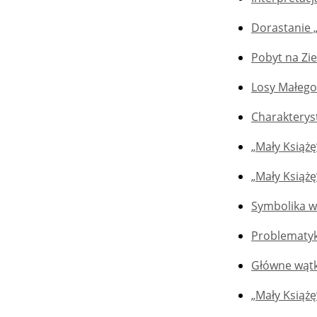
Dorastanie 
Pobyt na Zie
Losy Małego
Charakterys
„Mały Książę
„Mały Książ
Symbolika w
Problematyk
Główne wątk
„Mały Książę