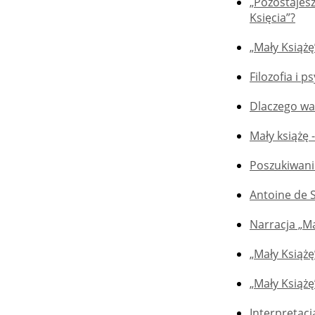
„Pozostajesz
Księcia”?
„Mały Książę
Filozofia i 
Dlaczego wa
Mały książę 
Poszukiwanie
Antoine de 
Narracja „Ma
„Mały Książę
„Mały Książ
Interpretacj