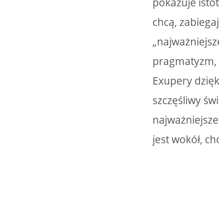
pokazuje isto
chcą, zabiegaj
„najważniejsz
pragmatyzm, n
Exupery dzięk
szczęśliwy św
najważniejsze
jest wokół, ch