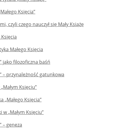
„Małego Księcia”
mi, czyli czego nauczył się Mały Książę
 Księcia
tyka Małego Księcia
” jako filozoficzna baśń
ę” – przynależność gatunkowa
 „Małym Księciu”
a „Małego Księcia”
i w „Małym Księciu”
” – geneza