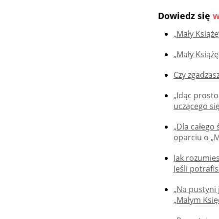
Dowiedz się
w
„Mały Książę”
„Mały Książę
Czy zgadzasz
„Idąc prosto
uczącego się
„Dla całego
oparciu o „M
Jak rozumies
Jeśli potraf
„Na pustyni
„Małym Księ