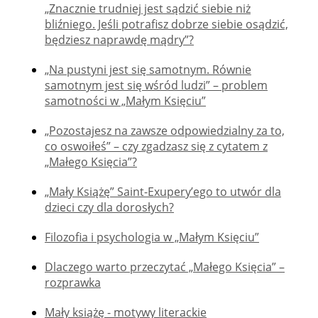
„Znacznie trudniej jest sądzić siebie niż
bliźniego. Jeśli potrafisz dobrze siebie osądzić,
będziesz naprawdę mądry”?
„Na pustyni jest się samotnym. Równie
samotnym jest się wśród ludzi” – problem
samotności w „Małym Księciu”
„Pozostajesz na zawsze odpowiedzialny za to,
co oswoiłeś” – czy zgadzasz się z cytatem z
„Małego Księcia”?
„Mały Książę” Saint-Exupery’ego to utwór dla
dzieci czy dla dorosłych?
Filozofia i psychologia w „Małym Księciu”
Dlaczego warto przeczytać „Małego Księcia” –
rozprawka
Mały książę - motywy literackie