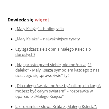
Dowiedz się
więcej
„Mały Książę” – bibliografia
„Mały Książę” – najważniejsze cytaty
Czy zgadzasz się z opinią Małego Księcia o
dorosłych?
„Idąc prosto przed siebie, nie można zajść
daleko” - Mały Książę symbolem każdego z nas
uczącego się „prawdziwie” żyć
„Dla całego świata możesz być nikim, dla kogoś
możesz być całym światem” – rozprawka w
oparciu o „Małego Księcia”
Jak rozumiesz słowa Króla z „Małego Księcia”: