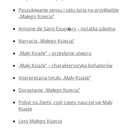
Poszukiwanie sensu i celu życia na przykładzie
„Małego Księcia”
Antoine de Saint-Exup�ry – notatka szkolna
Narracja „Małego Księcia”
„Mały Książę” – przesłanie utworu
„Mały Książę” – charakterystyka bohaterów
Interpretacja tytułu „Mały Książę”
Dorastanie „Małego Księcia”
Pobyt na Ziemi, czyli czego nauczył się Mały
Książę
Losy Małego Księcia