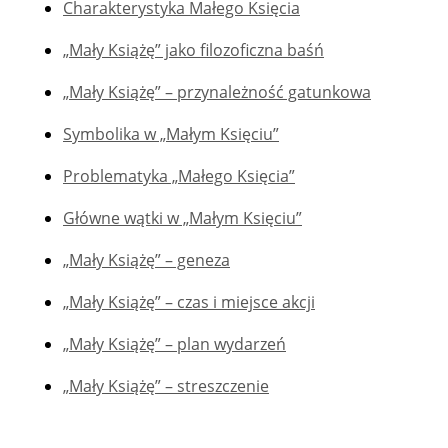
Charakterystyka Małego Księcia
„Mały Książę” jako filozoficzna baśń
„Mały Książę” – przynależność gatunkowa
Symbolika w „Małym Księciu”
Problematyka „Małego Księcia”
Główne wątki w „Małym Księciu”
„Mały Książę” – geneza
„Mały Książę” – czas i miejsce akcji
„Mały Książę” – plan wydarzeń
„Mały Książę” – streszczenie