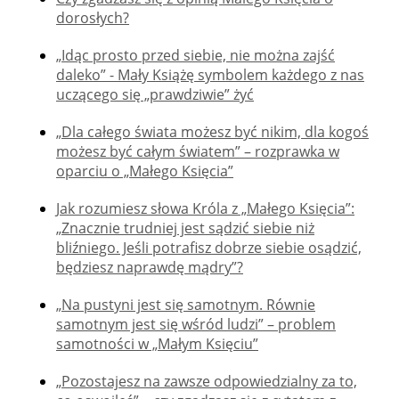
dorosłych?
„Idąc prosto przed siebie, nie można zajść
daleko” - Mały Książę symbolem każdego z nas
uczącego się „prawdziwie” żyć
„Dla całego świata możesz być nikim, dla kogoś
możesz być całym światem” – rozprawka w
oparciu o „Małego Księcia”
Jak rozumiesz słowa Króla z „Małego Księcia”:
„Znacznie trudniej jest sądzić siebie niż
bliźniego. Jeśli potrafisz dobrze siebie osądzić,
będziesz naprawdę mądry”?
„Na pustyni jest się samotnym. Równie
samotnym jest się wśród ludzi” – problem
samotności w „Małym Księciu”
„Pozostajesz na zawsze odpowiedzialny za to,