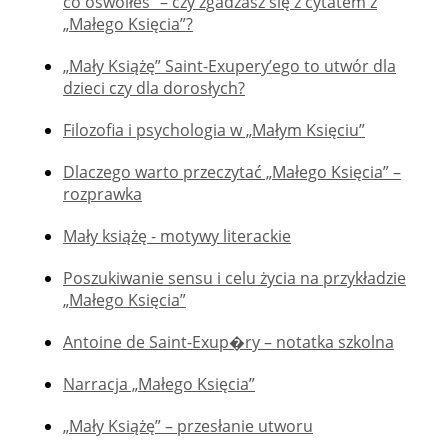
co oswoiłeś” – czy zgadzasz się z cytatem z
„Małego Księcia”?
„Mały Książę” Saint-Exupery’ego to utwór dla
dzieci czy dla dorosłych?
Filozofia i psychologia w „Małym Księciu”
Dlaczego warto przeczytać „Małego Księcia” –
rozprawka
Mały książę - motywy literackie
Poszukiwanie sensu i celu życia na przykładzie
„Małego Księcia”
Antoine de Saint-Exup�ry – notatka szkolna
Narracja „Małego Księcia”
„Mały Książę” – przesłanie utworu