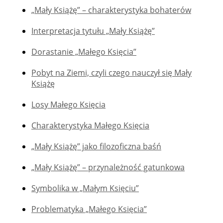
„Mały Książę” – charakterystyka bohaterów
Interpretacja tytułu „Mały Książę”
Dorastanie „Małego Księcia”
Pobyt na Ziemi, czyli czego nauczył się Mały
Książę
Losy Małego Księcia
Charakterystyka Małego Księcia
„Mały Książę” jako filozoficzna baśń
„Mały Książę” – przynależność gatunkowa
Symbolika w „Małym Księciu”
Problematyka „Małego Księcia”