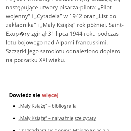
następujące utwory pisarza-pilota: „Pilot
wojenny” i „Cytadela” w 1942 oraz „List do
zakładnika” i „Mały Książę” rok później. Saint-
Exup�ry zginął 31 lipca 1944 roku podczas
lotu bojowego nad Alpami francuskimi.
Szczątki jego samolotu odnaleziono dopiero
na początku XXI wieku.
Dowiedz się
więcej
„Mały Książę” – bibliografia
„Mały Książę” – najważniejsze cytaty
Czy zgadzasz się z opinią Małego Księcia o