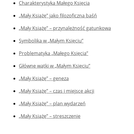
Charakterystyka Małego Księcia
„Mały Książę” jako filozoficzna baśń
„Mały Książę” – przynależność gatunkowa
Symbolika w „Małym Księciu”
Problematyka „Małego Księcia”
Główne wątki w „Małym Księciu”
„Mały Książę” – geneza
„Mały Książę” – czas i miejsce akcji
„Mały Książę” – plan wydarzeń
„Mały Książę” – streszczenie