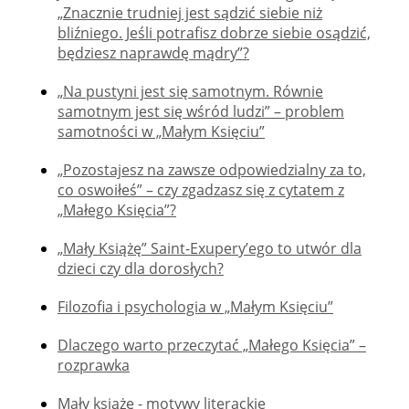
„Znacznie trudniej jest sądzić siebie niż
bliźniego. Jeśli potrafisz dobrze siebie osądzić,
będziesz naprawdę mądry”?
„Na pustyni jest się samotnym. Równie
samotnym jest się wśród ludzi” – problem
samotności w „Małym Księciu”
„Pozostajesz na zawsze odpowiedzialny za to,
co oswoiłeś” – czy zgadzasz się z cytatem z
„Małego Księcia”?
„Mały Książę” Saint-Exupery’ego to utwór dla
dzieci czy dla dorosłych?
Filozofia i psychologia w „Małym Księciu”
Dlaczego warto przeczytać „Małego Księcia” –
rozprawka
Mały książę - motywy literackie