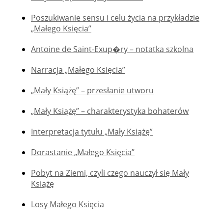
Poszukiwanie sensu i celu życia na przykładzie
„Małego Księcia”
Antoine de Saint-Exup�ry – notatka szkolna
Narracja „Małego Księcia”
„Mały Książę” – przesłanie utworu
„Mały Książę” – charakterystyka bohaterów
Interpretacja tytułu „Mały Książę”
Dorastanie „Małego Księcia”
Pobyt na Ziemi, czyli czego nauczył się Mały
Książę
Losy Małego Księcia