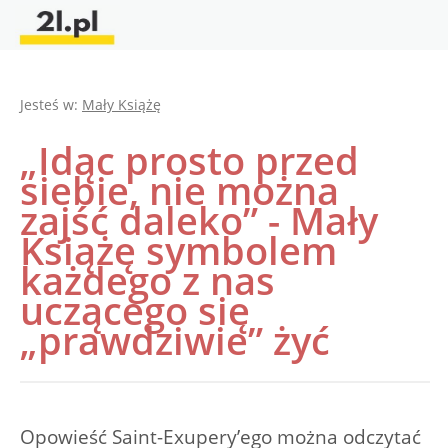
Jesteś w:
Mały Książę
„Idąc prosto przed
siebie, nie można
zajść daleko” - Mały
Książę symbolem
każdego z nas
uczącego się
„prawdziwie” żyć
Opowieść Saint-Exupery’ego można odczytać