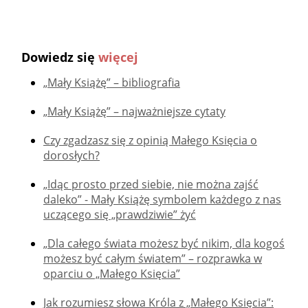
Dowiedz się
więcej
„Mały Książę” – bibliografia
„Mały Książę” – najważniejsze cytaty
Czy zgadzasz się z opinią Małego Księcia o
dorosłych?
„Idąc prosto przed siebie, nie można zajść
daleko” - Mały Książę symbolem każdego z nas
uczącego się „prawdziwie” żyć
„Dla całego świata możesz być nikim, dla kogoś
możesz być całym światem” – rozprawka w
oparciu o „Małego Księcia”
Jak rozumiesz słowa Króla z „Małego Księcia”: