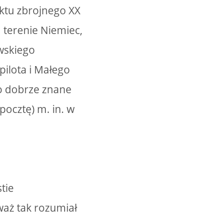
iktu zbrojnego XX
 terenie Niemiec,
owskiego
pilota i Małego
ło dobrze znane
pocztę) m. in. w
tie
waż tak rozumiał