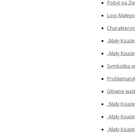
Pobyt na Zie
Losy Małego
Charakterys
„Mały Książę
„Mały Książ
Symbolika w
Problematyk
Główne wątk
„Mały Książę
„Mały Książę”
„Mały Książę