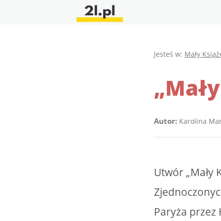
Jesteś w:
Mały Książ
„Mały
Autor:
Karolina Ma
Utwór „Mały 
Zjednoczonych
Paryża przez H