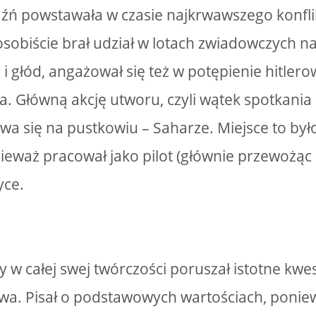
jaźń powstawała w czasie najkrwawszego konfl
osobiście brał udział w lotach zwiadowczych na
 i głód, angażował się też w potępienie hitler
. Główną akcję utworu, czyli wątek spotkania 
ywa się na pustkowiu – Saharze. Miejsce to by
ieważ pracował jako pilot (głównie przewożąc 
yce.
 w całej swej twórczości poruszał istotne kwes
wa. Pisał o podstawowych wartościach, ponie