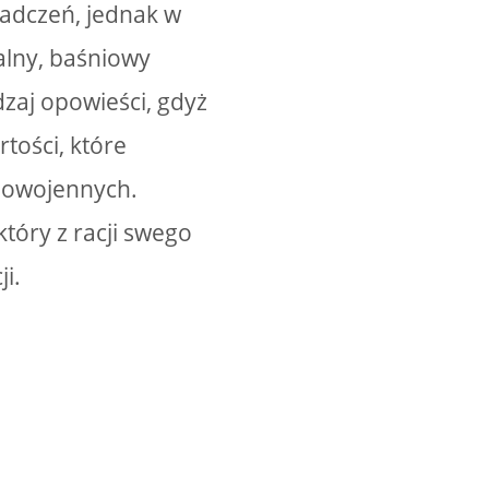
iadczeń, jednak w
alny, baśniowy
dzaj opowieści, gdyż
tości, które
 powojennych.
tóry z racji swego
i.