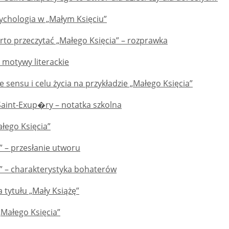
psychologia w „Małym Księciu”
rto przeczytać „Małego Księcia” – rozprawka
- motywy literackie
 sensu i celu życia na przykładzie „Małego Księcia”
Saint-Exup�ry – notatka szkolna
łego Księcia”
” – przesłanie utworu
ę” – charakterystyka bohaterów
a tytułu „Mały Książę”
„Małego Księcia”