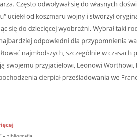
arza. Często odwoływał się do własnych dośw
u” uciekł od koszmaru wojny i stworzył orygin
ąc się do dziecięcej wyobraźni. Wybrał taki ro
najbardziej odpowiedni dla przypomnienia war
łtować najmłodszych, szczególnie w czasach
ą swojemu przyjacielowi, Leonowi Worthowi, k
ochodzenia cierpiał prześladowania we Francj
ięcej
 – bibliografia