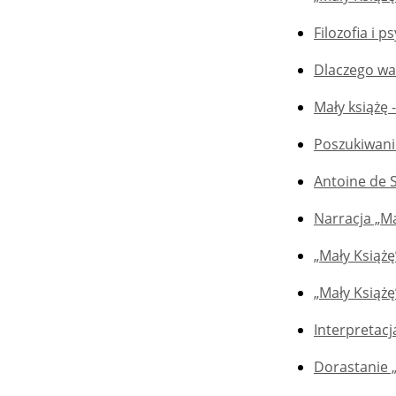
Filozofia i 
Dlaczego wa
Mały książę 
Poszukiwanie
Antoine de 
Narracja „Ma
„Mały Książę
„Mały Książ
Interpretacj
Dorastanie 