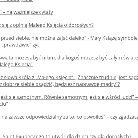
” – najważniejsze cytaty
 się z opinią Małego Księcia o dorosłych?
 przed siebie, nie można zajść daleko” - Mały Książę symbo
 „prawdziwie” żyć
 świata możesz być nikim, dla kogoś możesz być całym świat
ałego Księcia”
z słowa Króla z „Małego Księcia”: „Znacznie trudniej jest sądzi
isz dobrze siebie osądzić, będziesz naprawdę mądry”?
 jest się samotnym. Równie samotnym jest się wśród ludzi”
ciu”
 na zawsze odpowiedzialny za to, co oswoiłeś” – czy zgadzasz
” Saint-Exupery’ego to utwór dla dzieci czy dla dorosłych?