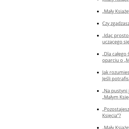
„Mały Książę
Czy zgadzasz
„Idąc prosto
uczącego się
„Dla całego
oparciu o „M
Jak rozumies
Jeśli potraf
„Na pustyni
„Małym Księ
„Pozostajesz
Księcia”?
„Mały Książę