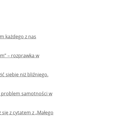
lem każdego z nas
em” – rozprawka w
ć siebie niż bliźniego.
 – problem samotności w
 się z cytatem z „Małego