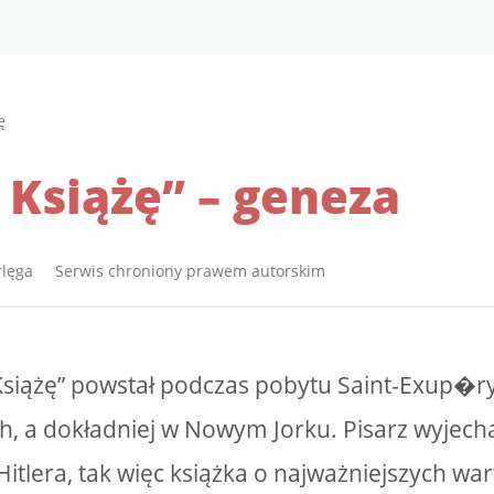
ę
 Książę” – geneza
rlęga Serwis chroniony prawem autorskim
Książę” powstał podczas pobytu Saint-Exup�r
, a dokładniej w Nowym Jorku. Pisarz wyjecha
itlera, tak więc książka o najważniejszych wart