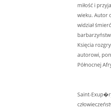
miłość i przy
wieku. Autor 
widział śmierć
barbarzyństwa
Księcia rozgr
autorowi, pon
Północnej Afr
Saint-Exup�ry
człowieczeńst