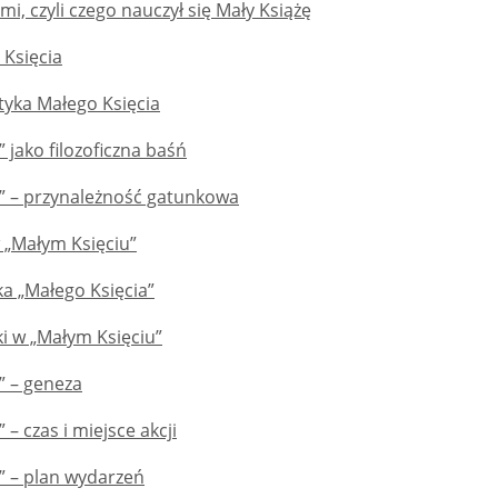
mi, czyli czego nauczył się Mały Książę
 Księcia
tyka Małego Księcia
” jako filozoficzna baśń
ę” – przynależność gatunkowa
 „Małym Księciu”
a „Małego Księcia”
i w „Małym Księciu”
” – geneza
 – czas i miejsce akcji
” – plan wydarzeń