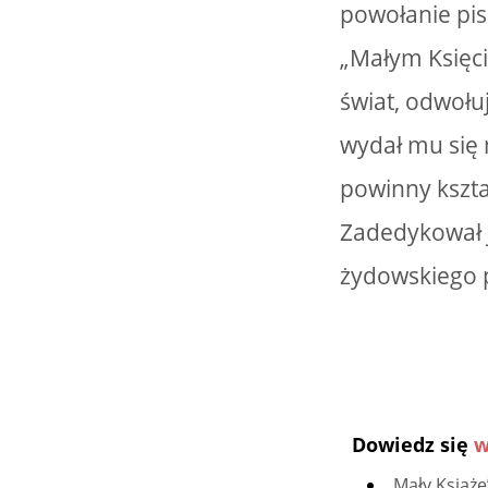
powołanie pis
„Małym Księci
świat, odwołuj
wydał mu się 
powinny kszta
Zadedykował j
żydowskiego p
Dowiedz się
w
„Mały Książę”