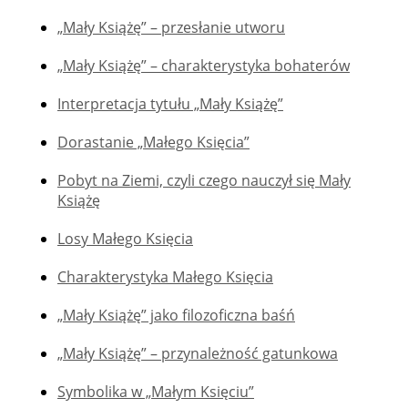
„Mały Książę” – przesłanie utworu
„Mały Książę” – charakterystyka bohaterów
Interpretacja tytułu „Mały Książę”
Dorastanie „Małego Księcia”
Pobyt na Ziemi, czyli czego nauczył się Mały
Książę
Losy Małego Księcia
Charakterystyka Małego Księcia
„Mały Książę” jako filozoficzna baśń
„Mały Książę” – przynależność gatunkowa
Symbolika w „Małym Księciu”