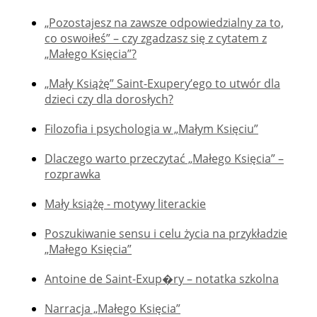
„Pozostajesz na zawsze odpowiedzialny za to,
co oswoiłeś” – czy zgadzasz się z cytatem z
„Małego Księcia”?
„Mały Książę” Saint-Exupery’ego to utwór dla
dzieci czy dla dorosłych?
Filozofia i psychologia w „Małym Księciu”
Dlaczego warto przeczytać „Małego Księcia” –
rozprawka
Mały książę - motywy literackie
Poszukiwanie sensu i celu życia na przykładzie
„Małego Księcia”
Antoine de Saint-Exup�ry – notatka szkolna
Narracja „Małego Księcia”