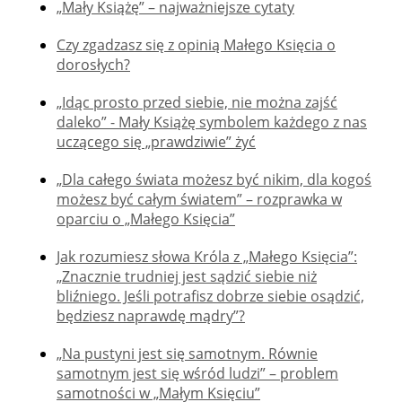
„Mały Książę” – najważniejsze cytaty
Czy zgadzasz się z opinią Małego Księcia o
dorosłych?
„Idąc prosto przed siebie, nie można zajść
daleko” - Mały Książę symbolem każdego z nas
uczącego się „prawdziwie” żyć
„Dla całego świata możesz być nikim, dla kogoś
możesz być całym światem” – rozprawka w
oparciu o „Małego Księcia”
Jak rozumiesz słowa Króla z „Małego Księcia”:
„Znacznie trudniej jest sądzić siebie niż
bliźniego. Jeśli potrafisz dobrze siebie osądzić,
będziesz naprawdę mądry”?
„Na pustyni jest się samotnym. Równie
samotnym jest się wśród ludzi” – problem
samotności w „Małym Księciu”