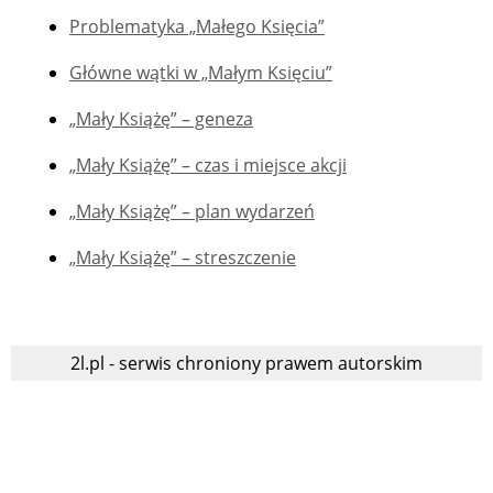
Problematyka „Małego Księcia”
Główne wątki w „Małym Księciu”
„Mały Książę” – geneza
„Mały Książę” – czas i miejsce akcji
„Mały Książę” – plan wydarzeń
„Mały Książę” – streszczenie
2l.pl - serwis chroniony prawem autorskim