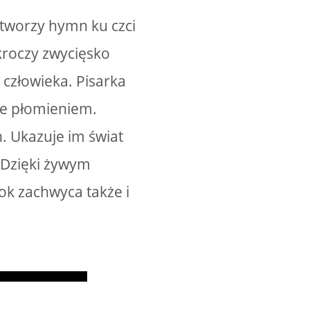
 tworzy hymn ku czci
 kroczy zwycięsko
i człowieka. Pisarka
rce płomieniem.
. Ukazuje im świat
. Dzięki żywym
ok zachwyca także i