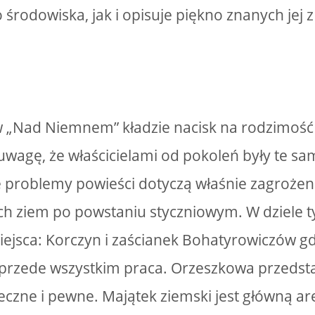
 środowiska, jak i opisuje piękno znanych jej 
 „Nad Niemnem” kładzie nacisk na rodzimoś
uwagę, że właścicielami od pokoleń były te sa
 problemy powieści dotyczą właśnie zagrożeni
ch ziem po powstaniu styczniowym. W dziele 
iejsca: Korczyn i zaścianek Bohatyrowiczów g
t przede wszystkim praca. Orzeszkowa przedst
eczne i pewne. Majątek ziemski jest główną a