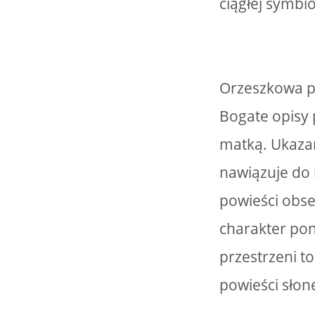
ciągłej symbio
Orzeszkowa po
Bogate opisy p
matką. Ukazan
nawiązuje do 
powieści obse
charakter pon
przestrzeni t
powieści słon