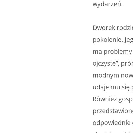
wydarzeń.
Dworek rodzin
pokolenie. Je
ma problemy z
ojczyste”, pr
modnym nowink
udaje mu się 
Również gosp
przedstawione
odpowiednie d