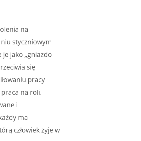
olenia na
aniu styczniowym
je jako „gniazdo
rzeciwia się
iłowaniu pracy
praca na roli.
wane i
 każdy ma
tórą człowiek żyje w