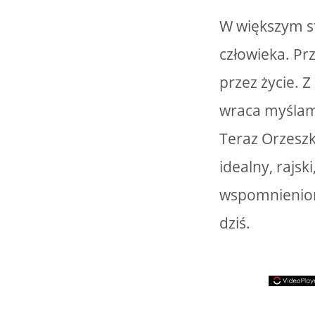
W większym st
człowieka. Prz
przez życie. Z
wraca myślami
Teraz Orzeszk
idealny, rajsk
wspomnieniom 
dziś.