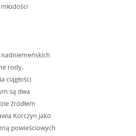
z młodości
ć nadniemeńskich
me rody.
a ciągłości
tym są dwa
dzie źródłem
awia Korczyn jako
reną powieściowych