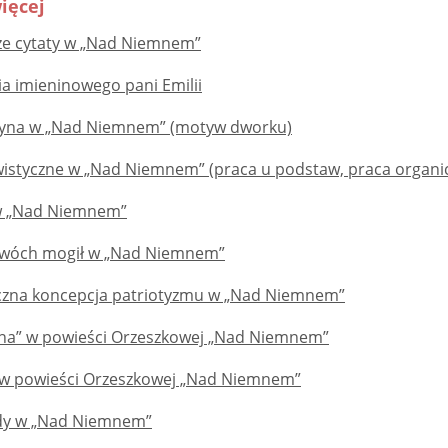
ięcej
ze cytaty w „Nad Niemnem”
ia imieninowego pani Emilii
zyna w „Nad Niemnem” (motyw dworku)
wistyczne w „Nad Niemnem” (praca u podstaw, praca organi
 w „Nad Niemnem”
dwóch mogił w „Nad Niemnem”
czna koncepcja patriotyzmu w „Nad Niemnem”
zna” w powieści Orzeszkowej „Nad Niemnem”
 w powieści Orzeszkowej „Nad Niemnem”
dy w „Nad Niemnem”