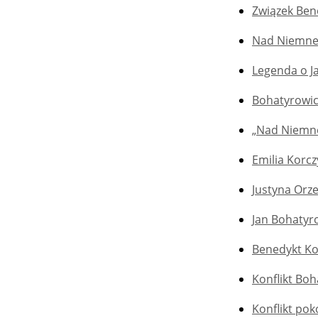
Związek Bene
Nad Niemnem
Legenda o Jan
Bohatyrowic
„Nad Niemne
Emilia Korcz
Justyna Orze
Jan Bohatyr
Benedykt Ko
Konflikt Bo
Konflikt po