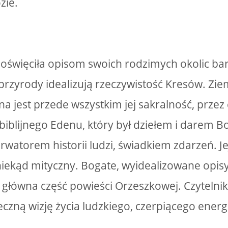
zie.
święciła opisom swoich rodzimych okolic bar
rzyrody idealizują rzeczywistość Kresów. Ziemi
a jest przede wszystkim jej sakralność, prze
biblijnego Edenu, który był dziełem i darem B
rwatorem historii ludzi, świadkiem zdarzeń. 
iekąd mityczny. Bogate, wyidealizowane opisy 
o główna część powieści Orzeszkowej. Czytelni
eczną wizję życia ludzkiego, czerpiącego energ