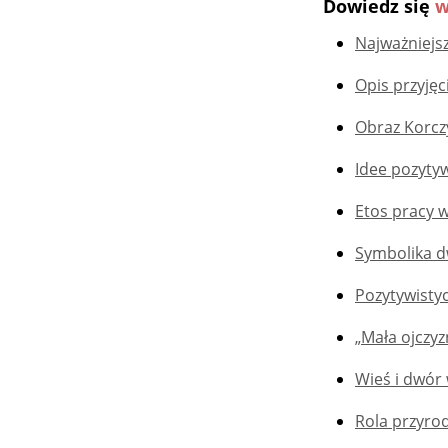
Dowiedz się
w
Najważniejs
Opis przyjęc
Obraz Korc
Idee pozyty
Etos pracy
Symbolika 
Pozytywisty
„Mała ojczy
Wieś i dwór
Rola przyro