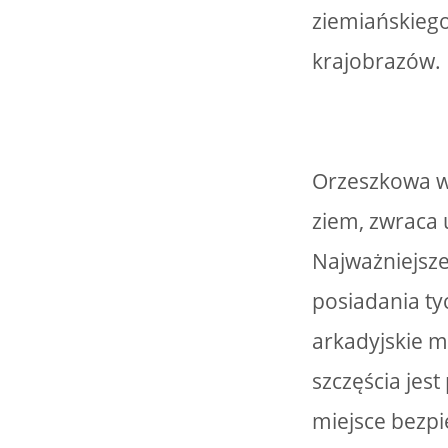
ziemiańskiego
krajobrazów.
Orzeszkowa w
ziem, zwraca 
Najważniejsze
posiadania ty
arkadyjskie m
szczęścia jes
miejsce bezpi