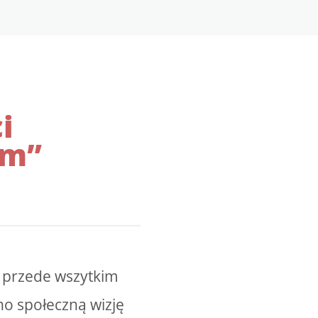
i
em”
 przede wszytkim
no społeczną wizję