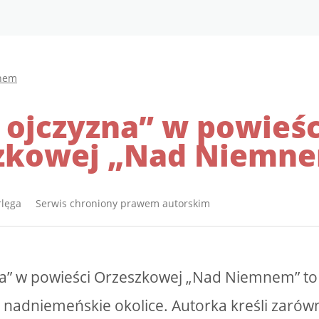
nem
 ojczyzna” w powieśc
zkowej „Nad Niemn
rlęga Serwis chroniony prawem autorskim
na” w powieści Orzeszkowej „Nad Niemnem” to
o nadniemeńskie okolice. Autorka kreśli zarów