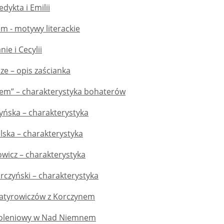
dykta i Emilii
 - motywy literackie
ie i Cecylii
ze – opis zaścianka
m” – charakterystyka bohaterów
yńska – charakterystyka
lska – charakterystyka
owicz – charakterystyka
rczyński – charakterystyka
hatyrowiczów z Korczynem
koleniowy w Nad Niemnem