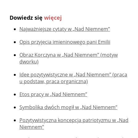
Dowiedz się
więcej
Najważniejsze cytaty w „Nad Niemnem”
Opis przyjęcia imieninowego pani Emilii
Obraz Korczyna w „Nad Niemnem” (motyw
dworku)
Idee pozytywistyczne w „Nad Niemnem” (praca
u podstaw, praca organiczna)
Etos pracy w „Nad Niemnem”
Symbolika dwóch mogił w „Nad Niemnem”
Pozytywistyczna koncepcja patriotyzmu w „Nad
Niemnem”