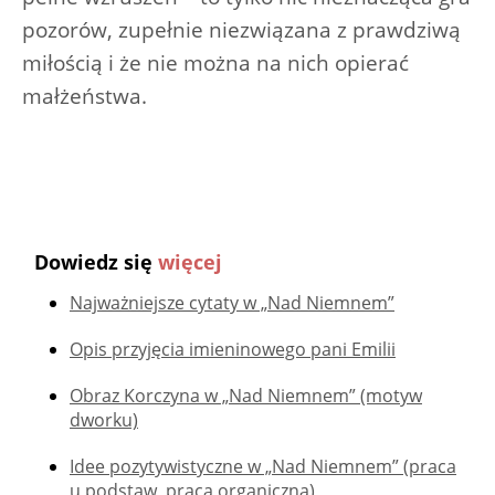
pozorów, zupełnie niezwiązana z prawdziwą
miłością i że nie można na nich opierać
małżeństwa.
Dowiedz się
więcej
Najważniejsze cytaty w „Nad Niemnem”
Opis przyjęcia imieninowego pani Emilii
Obraz Korczyna w „Nad Niemnem” (motyw
dworku)
Idee pozytywistyczne w „Nad Niemnem” (praca
u podstaw, praca organiczna)