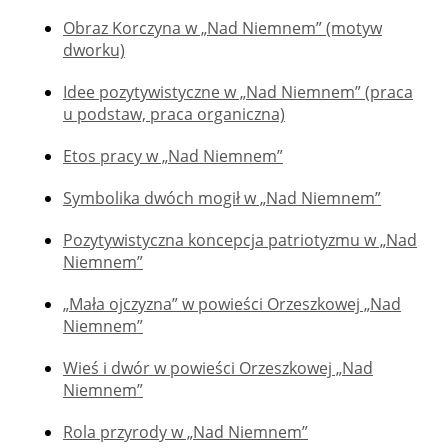
Obraz Korczyna w „Nad Niemnem” (motyw
dworku)
Idee pozytywistyczne w „Nad Niemnem” (praca
u podstaw, praca organiczna)
Etos pracy w „Nad Niemnem”
Symbolika dwóch mogił w „Nad Niemnem”
Pozytywistyczna koncepcja patriotyzmu w „Nad
Niemnem”
„Mała ojczyzna” w powieści Orzeszkowej „Nad
Niemnem”
Wieś i dwór w powieści Orzeszkowej „Nad
Niemnem”
Rola przyrody w „Nad Niemnem”