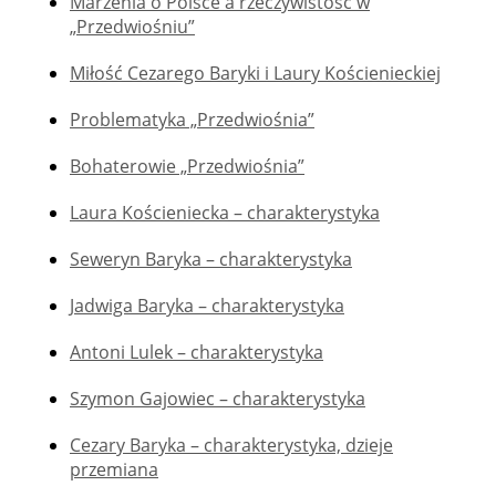
Marzenia o Polsce a rzeczywistość w
„Przedwiośniu”
Miłość Cezarego Baryki i Laury Kościenieckiej
Problematyka „Przedwiośnia”
Bohaterowie „Przedwiośnia”
Laura Kościeniecka – charakterystyka
Seweryn Baryka – charakterystyka
Jadwiga Baryka – charakterystyka
Antoni Lulek – charakterystyka
Szymon Gajowiec – charakterystyka
Cezary Baryka – charakterystyka, dzieje
przemiana