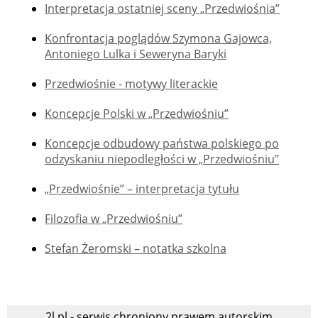
Interpretacja ostatniej sceny „Przedwiośnia”
Konfrontacja poglądów Szymona Gajowca,
Antoniego Lulka i Seweryna Baryki
Przedwiośnie - motywy literackie
Koncepcje Polski w „Przedwiośniu”
Koncepcje odbudowy państwa polskiego po
odzyskaniu niepodległości w „Przedwiośniu”
„Przedwiośnie” – interpretacja tytułu
Filozofia w „Przedwiośniu”
Stefan Żeromski – notatka szkolna
2l.pl - serwis chroniony prawem autorskim