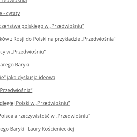
rzedwiośnia
 - cytaty
czeństwa polskiego w „Przedwiośniu”
ów z Rosji do Polski na przykładzie „Przedwiośnia”
acy w „Przedwiośniu”
arego Baryki
ie” jako dyskusja ideowa
„Przedwiośnia”
ległej Polski w „Przedwiośniu”
Polsce a rzeczywistość w „Przedwiośniu”
ego Baryki i Laury Kościenieckiej