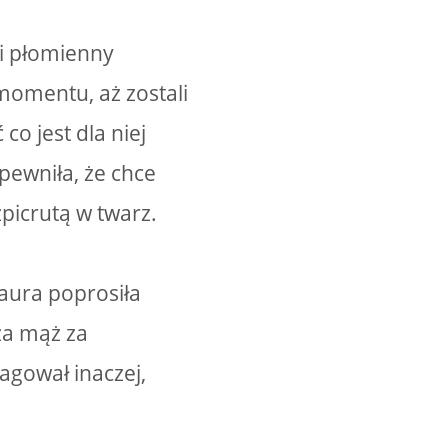
 i płomienny
omentu, aż zostali
o jest dla niej
pewniła, że chce
zpicrutą w twarz.
aura poprosiła
za mąż za
agował inaczej,