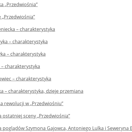
a „Przedwiośnia”
 „Przedwiośnia”
eniecka – charakterystyka
yka – charakterystyka
ka – charakterystyka
 – charakterystyka
wiec – charakterystyka
a – charakterystyka, dzieje przemiana
a rewolucji w „Przedwiośniu”
a ostatniej sceny „Przedwiośnia”
a poglądów Szymona Gajowca, Antoniego Lulka i Seweryna B