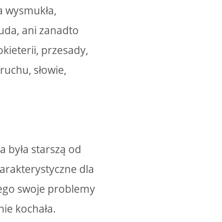
ła wysmukła,
huda, ani zanadto
okieterii, przesady,
ruchu, słowie,
a była starszą od
harakterystyczne dla
atego swoje problemy
nie kochała.