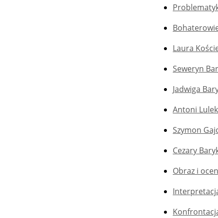
Problematyk
Bohaterowie
Laura Kości
Seweryn Bar
Jadwiga Bary
Antoni Lulek
Szymon Gajo
Cezary Baryk
Obraz i ocen
Interpretacj
Konfrontacj