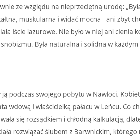
wnie ze względu na nieprzeciętną urodę: „By
tałtna, muskularna i widać mocna - ani zbyt c
iała iście lazurowe. Nie było w niej ani cienia k
, snobizmu. Była naturalna i solidna w każdym 
 ją podczas swojego pobytu w Nawłoci. Kobiet
ata wdową i właścicielką pałacu w Leńcu. Co c
rowała się rozsądkiem i chłodną kalkulacją, dl
iała rozwiązać ślubem z Barwnickim, którego 