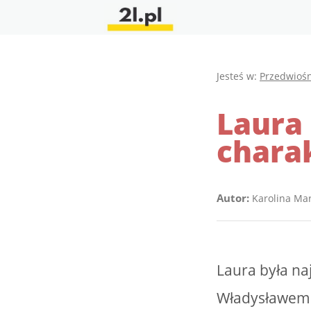
Jesteś w:
Przedwioś
Laura 
chara
Autor:
Karolina Ma
Laura była na
Władysławem 