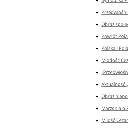
Symbolika P
Przedwiośnie
Obraz społe
Powrót Polak
Polska i Pol
Młodość Cez
„Przedwiośn
Aktualność 
Obraz niepod
Marzenia o 
Miłość Cezar