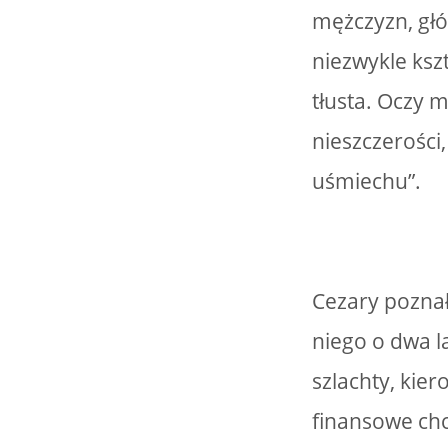
mężczyzn, głó
niezwykle ksz
tłusta. Oczy m
nieszczerości
uśmiechu”.
Cezary poznał
niego o dwa l
szlachty, kie
finansowe chc