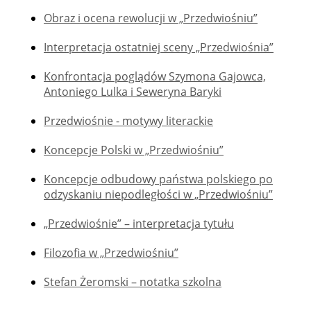
Obraz i ocena rewolucji w „Przedwiośniu”
Interpretacja ostatniej sceny „Przedwiośnia”
Konfrontacja poglądów Szymona Gajowca,
Antoniego Lulka i Seweryna Baryki
Przedwiośnie - motywy literackie
Koncepcje Polski w „Przedwiośniu”
Koncepcje odbudowy państwa polskiego po
odzyskaniu niepodległości w „Przedwiośniu”
„Przedwiośnie” – interpretacja tytułu
Filozofia w „Przedwiośniu”
Stefan Żeromski – notatka szkolna