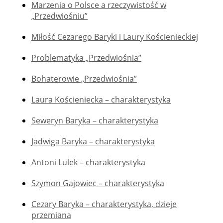
Marzenia o Polsce a rzeczywistość w
„Przedwiośniu”
Miłość Cezarego Baryki i Laury Kościenieckiej
Problematyka „Przedwiośnia”
Bohaterowie „Przedwiośnia”
Laura Kościeniecka – charakterystyka
Seweryn Baryka – charakterystyka
Jadwiga Baryka – charakterystyka
Antoni Lulek – charakterystyka
Szymon Gajowiec – charakterystyka
Cezary Baryka – charakterystyka, dzieje
przemiana