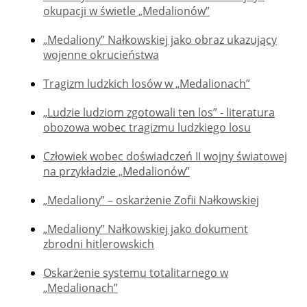
okupacji w świetle „Medalionów”
„Medaliony” Nałkowskiej jako obraz ukazujący
wojenne okrucieństwa
Tragizm ludzkich losów w „Medalionach”
„Ludzie ludziom zgotowali ten los” - literatura
obozowa wobec tragizmu ludzkiego losu
Człowiek wobec doświadczeń II wojny światowej
na przykładzie „Medalionów”
„Medaliony” – oskarżenie Zofii Nałkowskiej
„Medaliony” Nałkowskiej jako dokument
zbrodni hitlerowskich
Oskarżenie systemu totalitarnego w
„Medalionach”