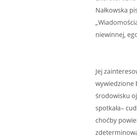
Nałkowska pis
„Wiadomościac
niewinnej, eg
Jej zaintereso
wywiedzione by
środowisku oj
spotkała– cud
choćby powieść
zdeterminowan