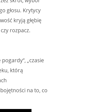
rzez skrót, wybór
go głosu. Krytycy
wość kryją głębię
 czy rozpacz.
 pogardy”, „czasie
eku, którą
ach
ojętności na to, co