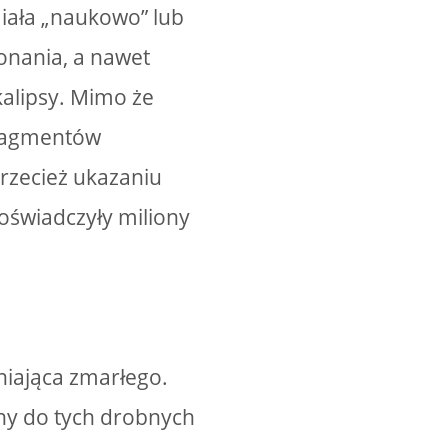
iała „naukowo” lub
onania, a nawet
okalipsy. Mimo że
fragmentów
przecież ukazaniu
oświadczyły miliony
niająca zmarłego.
ny do tych drobnych