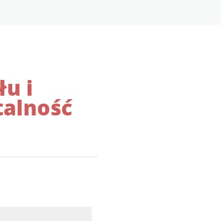
łu i
talność