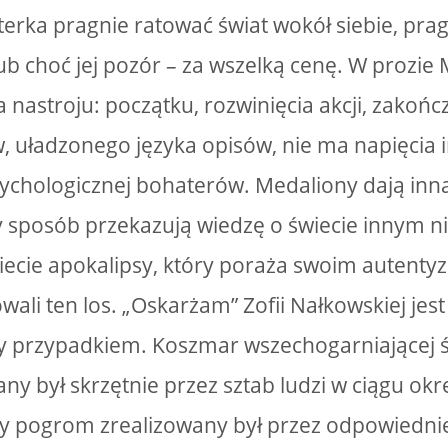
terka pragnie ratować świat wokół siebie, prag
b choć jej pozór – za wszelką cenę. W prozie
 nastroju: początku, rozwinięcia akcji, zakońc
w, uładzonego języka opisów, nie ma napięcia i
sychologicznej bohaterów. Medaliony dają inną
 sposób przekazują wiedzę o świecie innym n
iecie apokalipsy, który poraża swoim autent
wali ten los. „Oskarżam” Zofii Nałkowskiej jes
y przypadkiem. Koszmar wszechogarniającej 
y był skrzętnie przez sztab ludzi w ciągu okr
 pogrom zrealizowany był przez odpowiednie 