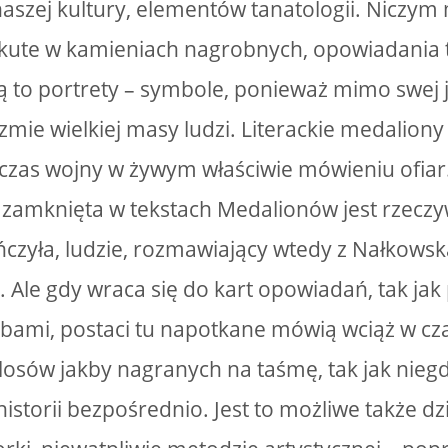
szej kultury, elementów tanatologii. Niczym 
kute w kamieniach nagrobnych, opowiadania t
Są to portrety – symbole, ponieważ mimo swej
zmie wielkiej masy ludzi. Literackie medaliony
czas wojny w żywym właściwie mówieniu ofiar. 
 zamknięta w tekstach Medalionów jest rzeczy
czyła, ludzie, rozmawiający wtedy z Nałkowską,
 Ale gdy wraca się do kart opowiadań, tak jak 
ami, postaci tu napotkane mówią wciąż w cza
losów jakby nagranych na taśmę, tak jak nie
historii bezpośrednio. Jest to możliwe także d