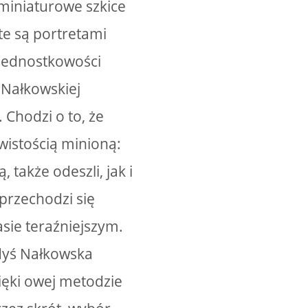
miniaturowe szkice
e są portretami
 jednostkowości
 Nałkowskiej
Chodzi o to, że
wistością minioną:
 także odeszli, jak i
przechodzi się
sie teraźniejszym.
gdyś Nałkowska
zięki owej metodzie