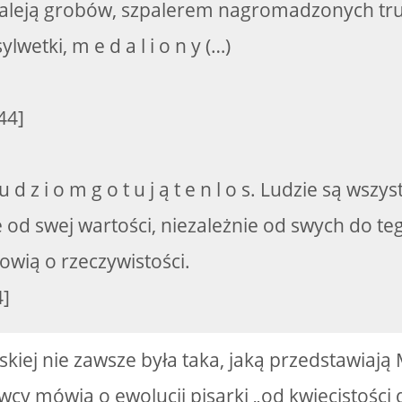
aleją grobów, szpalerem nagromadzonych tr
ylwetki, m e d a l i o n y (…)
44]
l u d z i o m g o t u j ą t e n l o s. Ludzie są wszy
e od swej wartości, niezależnie od swych do teg
owią o rzeczywistości.
4]
kiej nie zawsze była taka, jaką przedstawiają
wcy mówią o ewolucji pisarki „od kwiecistości