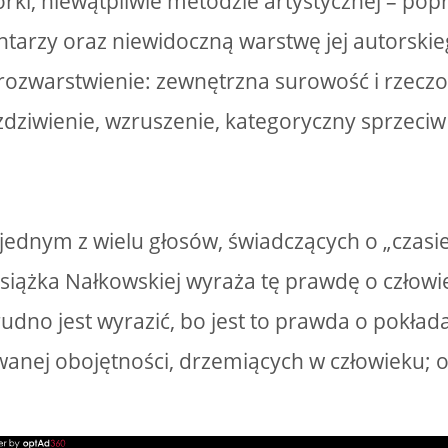
orki, niewątpliwie metodzie artystycznej – pop
tarzy oraz niewidoczną warstwę jej autorskie
rozwarstwienie: zewnętrzna surowość i rzeczo
 zdziwienie, wzruszenie, kategoryczny sprzeciw
jednym z wielu głosów, świadczących o „czasie
Książka Nałkowskiej wyraża tę prawdę o człowi
rudno jest wyrazić, bo jest to prawda o pokład
nej obojętności, drzemiących w człowieku; ob