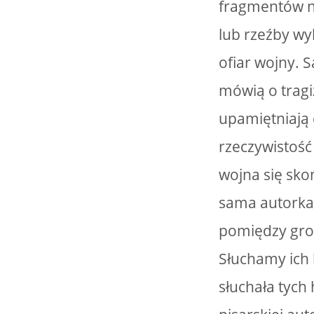
fragmentów na
lub rzeźby wy
ofiar wojny. 
mówią o tragi
upamiętniają 
rzeczywistość
wojna się skoń
sama autorka.
pomiędzy grob
Słuchamy ich 
słuchała tych 