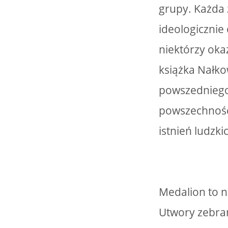
grupy. Każda
ideologicznie
niektórzy okaz
książka Nałko
powszedniego 
powszechności
istnień ludzki
Medalion to n
Utwory zebra