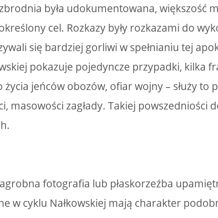
 zbrodnia była udokumentowana, większość m
 określony cel. Rozkazy były rozkazami do wyk
ywali się bardziej gorliwi w spełnianiu tej ap
wskiej pokazuje pojedyncze przypadki, kilka 
życia jeńców obozów, ofiar wojny – służy to 
, masowości zagłady. Takiej powszedniości d
ch.
agrobna fotografia lub płaskorzeźba upamięt
ne w cyklu Nałkowskiej mają charakter podob