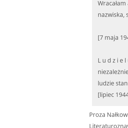
Wracałam 
nazwiska, s
[7 maja 19
L u d z i e 
niezależni
ludzie stan
[lipiec 194
Proza Nałkows
Literaturozna