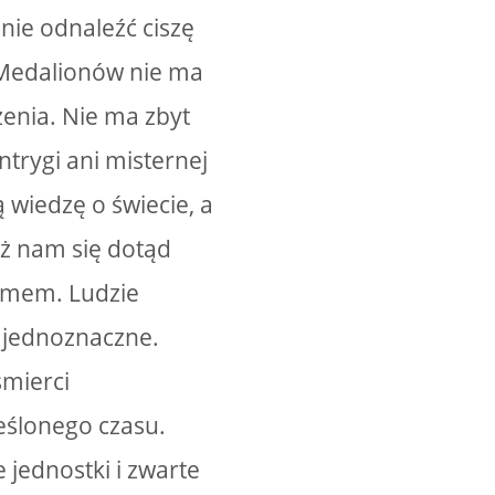
nie odnaleźć ciszę
 Medalionów nie ma
zenia. Nie ma zbyt
ntrygi ani misternej
 wiedzę o świecie, a
iż nam się dotąd
yzmem. Ludzie
t jednoznaczne.
śmierci
eślonego czasu.
jednostki i zwarte