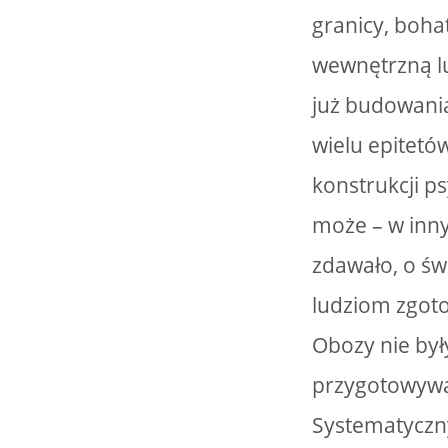
granicy, boha
wewnętrzną lu
już budowania
wielu epitetó
konstrukcji p
może – w inny
zdawało, o św
ludziom zgoto
Obozy nie był
przygotowywan
Systematyczny