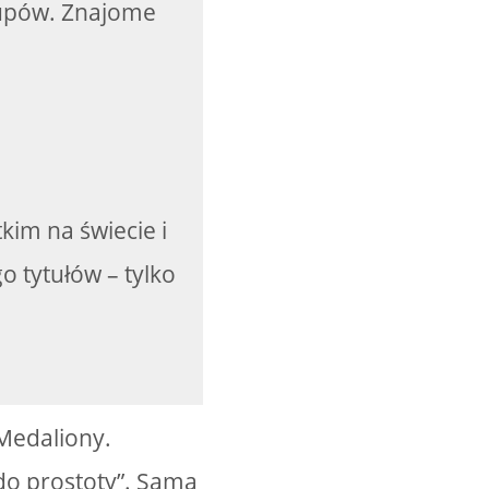
upów. Znajome
stkim na świecie i
o tytułów – tylko
 Medaliony.
 do prostoty”. Sama