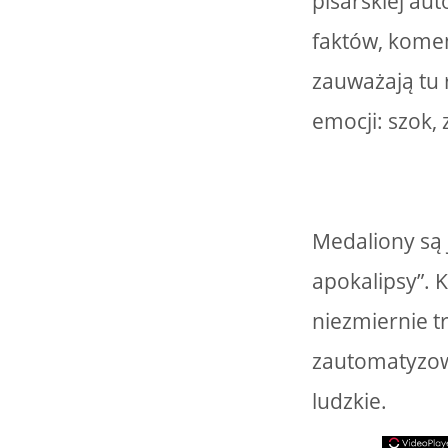
pisarskiej aut
faktów, komen
zauważają tu 
emocji: szok,
Medaliony są 
apokalipsy”. 
niezmiernie t
zautomatyzowa
ludzkie.