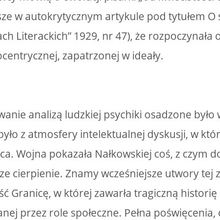
ze w autokrytycznym artykule pod tytułem O 
h Literackich” 1929, nr 47), że rozpoczynała o
ocentrycznej, zapatrzonej w ideały.
wanie analizą ludzkiej psychiki osadzone było 
ło z atmosfery intelektualnej dyskusji, w któr
ca. Wojna pokazała Nałkowskiej coś, z czym do
ze cierpienie. Znamy wcześniejsze utwory tej z
 Granicę, w której zawarła tragiczną historię 
ej przez role społeczne. Pełna poświęcenia, 