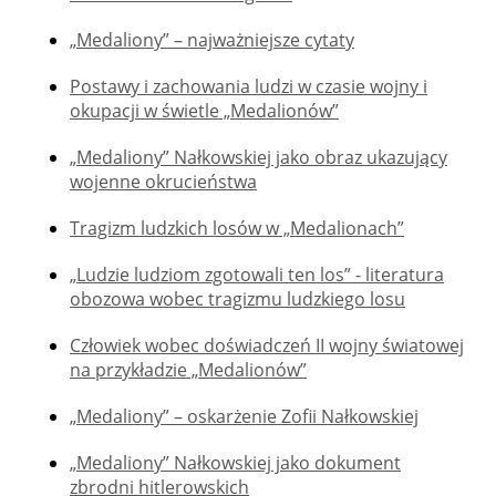
„Medaliony” – najważniejsze cytaty
Postawy i zachowania ludzi w czasie wojny i
okupacji w świetle „Medalionów”
„Medaliony” Nałkowskiej jako obraz ukazujący
wojenne okrucieństwa
Tragizm ludzkich losów w „Medalionach”
„Ludzie ludziom zgotowali ten los” - literatura
obozowa wobec tragizmu ludzkiego losu
Człowiek wobec doświadczeń II wojny światowej
na przykładzie „Medalionów”
„Medaliony” – oskarżenie Zofii Nałkowskiej
„Medaliony” Nałkowskiej jako dokument
zbrodni hitlerowskich