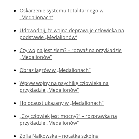
Oskarżenie systemu totalitarnego w
„Medalionach”
Udowodnij, że wojna deprawuje człowieka na
podstawie „Medalionów”
Czy wojna jest złem? – rozważ na przykładzie
„Medalionów”
Obraz lagrów w „Medalionach”
Wpływ wojny na psychikę człowieka na
przykładzie „Medalionów”
Holocaust ukazany w „Medalionach”
„Czy człowiek jest mocny?” – rozprawka na
przykładzie „Medalionów”
Zofia Nałkowska – notatka szkolna