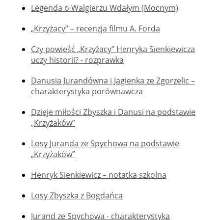
Legenda o Walgierzu Wdałym (Mocnym)
„Krzyżacy” – recenzja filmu A. Forda
Czy powieść „Krzyżacy” Henryka Sienkiewicza
uczy historii? - rozprawka
Danusia Jurandówna i Jagienka ze Zgorzelic –
charakterystyka porównawcza
Dzieje miłości Zbyszka i Danusi na podstawie
„Krzyżaków”
Losy Juranda ze Spychowa na podstawie
„Krzyżaków”
Henryk Sienkiewicz – notatka szkolna
Losy Zbyszka z Bogdańca
Jurand ze Spychowa - charakterystyka