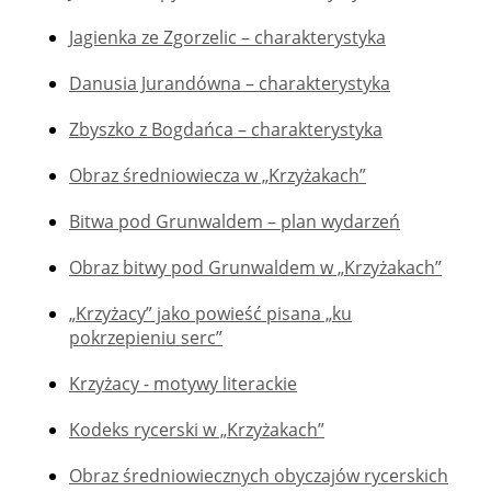
Jagienka ze Zgorzelic – charakterystyka
Danusia Jurandówna – charakterystyka
Zbyszko z Bogdańca – charakterystyka
Obraz średniowiecza w „Krzyżakach”
Bitwa pod Grunwaldem – plan wydarzeń
Obraz bitwy pod Grunwaldem w „Krzyżakach”
„Krzyżacy” jako powieść pisana „ku
pokrzepieniu serc”
Krzyżacy - motywy literackie
Kodeks rycerski w „Krzyżakach”
Obraz średniowiecznych obyczajów rycerskich