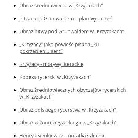
Obraz średniowiecza w „Krzyżakach”
Bitwa pod Grunwaldem – plan wydarzeń
Obraz bitwy pod Grunwaldem w „Krzyżakach”
„Krzyżacy” jako powieść pisana „ku
pokrzepieniu serc”
Krzyżacy - motywy literackie
Kodeks rycerski w „Krzyżakach”
Obraz średniowiecznych obyczajów rycerskich
w „Krzyżakach”
Obraz polskiego rycerstwa w „Krzyżakach”
Obraz zakonu krzyżackiego w „Krzyżakach”
Henryk Sienkiewicz – notatka szkolna