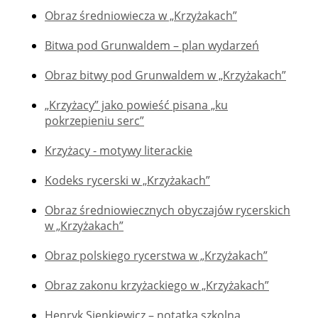
Obraz średniowiecza w „Krzyżakach”
Bitwa pod Grunwaldem – plan wydarzeń
Obraz bitwy pod Grunwaldem w „Krzyżakach”
„Krzyżacy” jako powieść pisana „ku
pokrzepieniu serc”
Krzyżacy - motywy literackie
Kodeks rycerski w „Krzyżakach”
Obraz średniowiecznych obyczajów rycerskich
w „Krzyżakach”
Obraz polskiego rycerstwa w „Krzyżakach”
Obraz zakonu krzyżackiego w „Krzyżakach”
Henryk Sienkiewicz – notatka szkolna