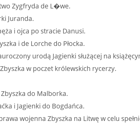
two Zygfryda de L�we.
rki Juranda.
ęża i ojca po stracie Danusi.
yszka i de Lorche do Płocka.
auroczony urodą Jagienki służącej na książęc
e Zbyszka w poczet królewskich rycerzy.
 Zbyszka do Malborka.
ćka i Jagienki do Bogdańca.
prawa wojenna Zbyszka na Litwę w celu spełn