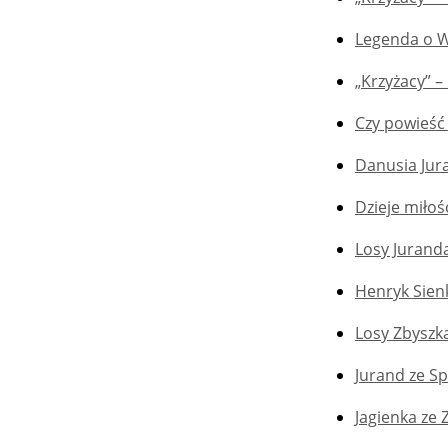
Legenda o 
„Krzyżacy” –
Czy powieść 
Danusia Jur
Dzieje miłoś
Losy Jurand
Henryk Sienk
Losy Zbyszk
Jurand ze S
Jagienka ze 