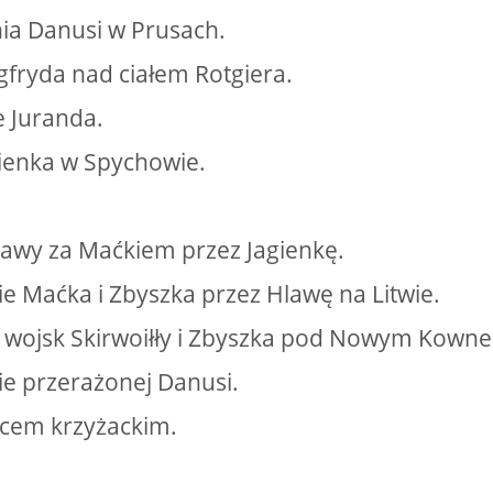
ia Danusi w Prusach.
gfryda nad ciałem Rotgiera.
e Juranda.
gienka w Spychowie.
lawy za Maćkiem przez Jagienkę.
ie Maćka i Zbyszka przez Hlawę na Litwie.
o wojsk Skirwoiłły i Zbyszka pod Nowym Kown
ie przerażonej Danusi.
ńcem krzyżackim.