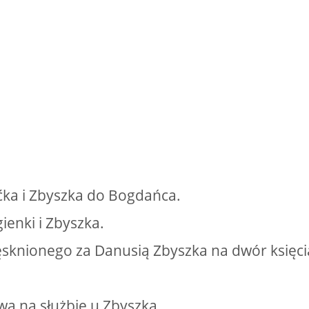
ćka i Zbyszka do Bogdańca.
gienki i Zbyszka.
ęsknionego za Danusią Zbyszka na dwór księci
wa na służbie u Zbyszka.