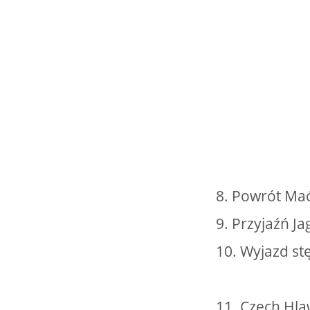
8. Powrót Ma
9. Przyjaźń Ja
10. Wyjazd st
11. Czech Hla