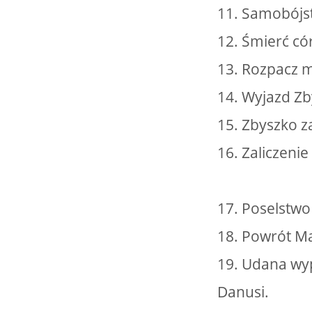
11. Samobójs
12. Śmierć có
13. Rozpacz m
14. Wyjazd Zb
15. Zbyszko z
16. Zaliczeni
17. Poselstwo
18. Powrót Ma
19. Udana wy
Danusi.