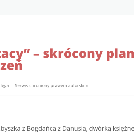
acy” – skrócony pla
zeń
rlęga Serwis chroniony prawem autorskim
Zbyszka z Bogdańca z Danusią, dwórką księżn