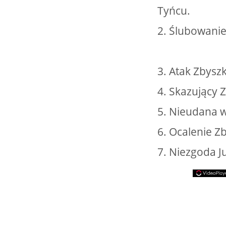
Tyńcu.
2. Ślubowani
3. Atak Zbysz
4. Skazujący 
5. Nieudana 
6. Ocalenie Z
7. Niezgoda J