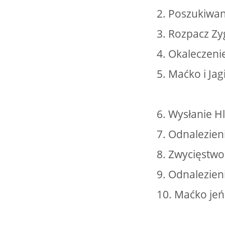
2. Poszukiwan
3. Rozpacz Zy
4. Okaleczeni
5. Maćko i Ja
6. Wysłanie H
7. Odnalezien
8. Zwycięstw
9. Odnalezien
10. Maćko je