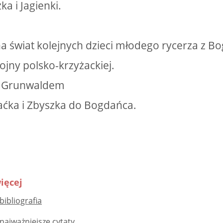
ka i Jagienki.
 na świat kolejnych dzieci młodego rycerza z B
jny polsko-krzyżackiej.
d Grunwaldem
aćka i Zbyszka do Bogdańca.
ięcej
bibliografia
 najważniejsze cytaty