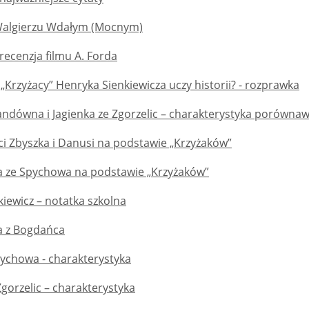
Walgierzu Wdałym (Mocnym)
 recenzja filmu A. Forda
„Krzyżacy” Henryka Sienkiewicza uczy historii? - rozprawka
andówna i Jagienka ze Zgorzelic – charakterystyka porówna
ci Zbyszka i Danusi na podstawie „Krzyżaków”
a ze Spychowa na podstawie „Krzyżaków”
iewicz – notatka szkolna
a z Bogdańca
pychowa - charakterystyka
Zgorzelic – charakterystyka