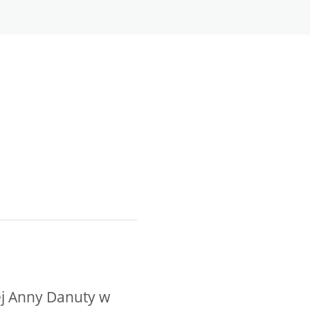
n
ej Anny Danuty w