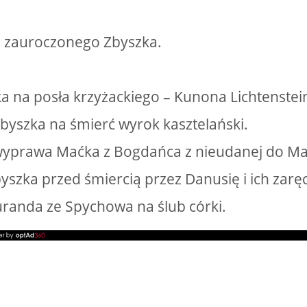
e zauroczonego Zbyszka.
ka na posła krzyżackiego – Kunona Lichtenstei
Zbyszka na śmierć wyrok kasztelański.
wyprawa Maćka z Bogdańca z nieudanej do Ma
byszka przed śmiercią przez Danusię i ich zarę
uranda ze Spychowa na ślub córki.