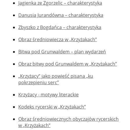
Jagienka ze Zgorzelic – charakterystyka
Danusia Jurandówna – charakterystyka
Zbyszko z Bogdańca – charakterystyka
Obraz średniowiecza w „Krzyżakach”
Bitwa pod Grunwaldem – plan wydarzeń
Obraz bitwy pod Grunwaldem w „Krzyżakach”
„Krzyżacy” jako powieść pisana „ku
pokrzepieniu serc”
Krzyżacy - motywy literackie
Kodeks rycerski w „Krzyżakach”
Obraz średniowiecznych obyczajów rycerskich
w „Krzyżakach”