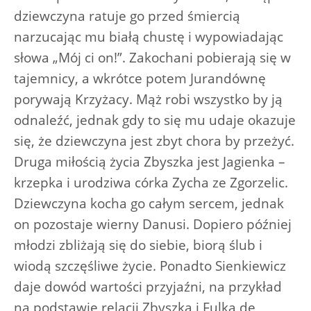
dziewczyna ratuje go przed śmiercią
narzucając mu białą chustę i wypowiadając
słowa „Mój ci on!”. Zakochani pobierają się w
tajemnicy, a wkrótce potem Jurandównę
porywają Krzyżacy. Mąż robi wszystko by ją
odnaleźć, jednak gdy to się mu udaje okazuje
się, że dziewczyna jest zbyt chora by przeżyć.
Druga miłością życia Zbyszka jest Jagienka –
krzepka i urodziwa córka Zycha ze Zgorzelic.
Dziewczyna kocha go całym sercem, jednak
on pozostaje wierny Danusi. Dopiero później
młodzi zbliżają się do siebie, biorą ślub i
wiodą szczęśliwe życie. Ponadto Sienkiewicz
daje dowód wartości przyjaźni, na przykład
na podstawie relacji Zbyszka i Fulka de