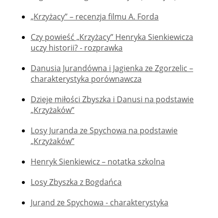
„Krzyżacy” – recenzja filmu A. Forda
Czy powieść „Krzyżacy” Henryka Sienkiewicza
uczy historii? - rozprawka
Danusia Jurandówna i Jagienka ze Zgorzelic –
charakterystyka porównawcza
Dzieje miłości Zbyszka i Danusi na podstawie
„Krzyżaków”
Losy Juranda ze Spychowa na podstawie
„Krzyżaków”
Henryk Sienkiewicz – notatka szkolna
Losy Zbyszka z Bogdańca
Jurand ze Spychowa - charakterystyka