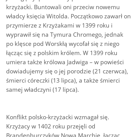
krzyżacki. Buntowali oni przeciw nowemu
władcy księcia Witolda. Początkowo zawarł on
przymierze z Krzyżakami w 1399 roku i
wyprawił się na Tymura Chromego, jednak
po klęsce pod Worskłą wycofał się z niego
łącząc się z polskim królem. W 1399 roku
umiera także królowa Jadwiga – w powieści
dowiadujemy się o jej porodzie (21 czerwca),
śmierci córeczki (13 lipca), a także śmierci
samej władczyni (17 lipca).
Konflikt polsko-krzyżacki wzmagał się.
Krzyżacy w 1402 roku przejęli od
Brandenburczyków Nową Marchię, łącząc