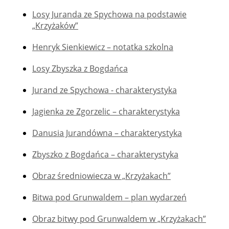
Losy Juranda ze Spychowa na podstawie
„Krzyżaków”
Henryk Sienkiewicz – notatka szkolna
Losy Zbyszka z Bogdańca
Jurand ze Spychowa - charakterystyka
Jagienka ze Zgorzelic – charakterystyka
Danusia Jurandówna – charakterystyka
Zbyszko z Bogdańca – charakterystyka
Obraz średniowiecza w „Krzyżakach”
Bitwa pod Grunwaldem – plan wydarzeń
Obraz bitwy pod Grunwaldem w „Krzyżakach”