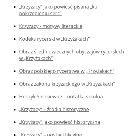
„Krzyżacy” jako powieść pisana „ku
pokrzepieniu serc”
Krzyżacy - motywy literackie
Kodeks rycerski w „Krzyżakach”
Obraz średniowiecznych obyczajów rycerskich
w „Krzyżakach”
Obraz polskiego rycerstwa w „Krzyżakach”
Obraz zakonu krzyżackiego w „Krzyżakach”
Henryk Sienkiewicz – notatka szkolna
„Krzyżacy” – źródła historyczne
„Krzyżacy” jako powieść historyczna
„Krzyżacy” – postaci fikcyjne