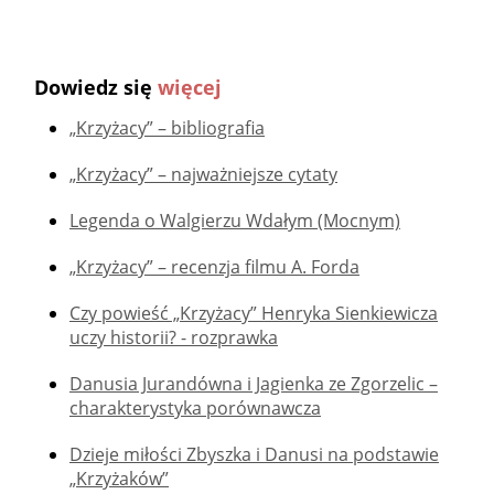
Dowiedz się
więcej
„Krzyżacy” – bibliografia
„Krzyżacy” – najważniejsze cytaty
Legenda o Walgierzu Wdałym (Mocnym)
„Krzyżacy” – recenzja filmu A. Forda
Czy powieść „Krzyżacy” Henryka Sienkiewicza
uczy historii? - rozprawka
Danusia Jurandówna i Jagienka ze Zgorzelic –
charakterystyka porównawcza
Dzieje miłości Zbyszka i Danusi na podstawie
„Krzyżaków”