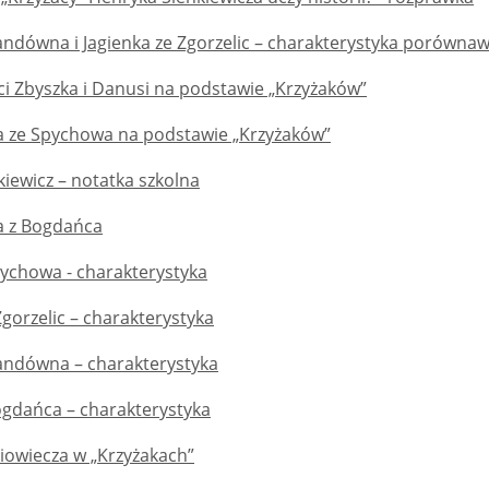
andówna i Jagienka ze Zgorzelic – charakterystyka porówna
ci Zbyszka i Danusi na podstawie „Krzyżaków”
a ze Spychowa na podstawie „Krzyżaków”
iewicz – notatka szkolna
a z Bogdańca
pychowa - charakterystyka
Zgorzelic – charakterystyka
andówna – charakterystyka
ogdańca – charakterystyka
iowiecza w „Krzyżakach”