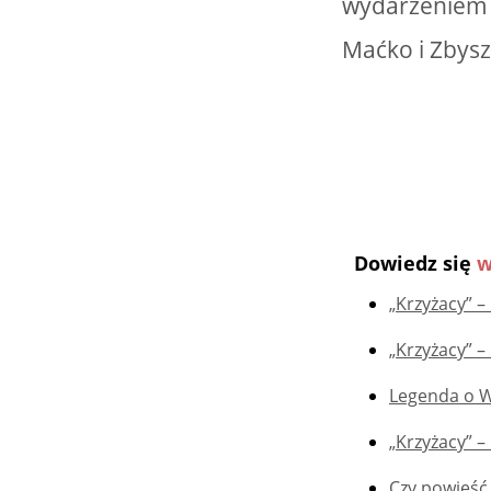
wydarzeniem s
Maćko i Zbysz
Dowiedz się
w
„Krzyżacy” – 
„Krzyżacy” –
Legenda o 
„Krzyżacy” –
Czy powieść 