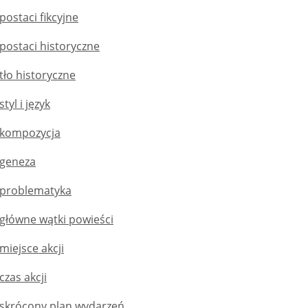
postaci fikcyjne
 postaci historyczne
 tło historyczne
tyl i język
– kompozycja
 geneza
– problematyka
 główne wątki powieści
miejsce akcji
czas akcji
– skrócony plan wydarzeń