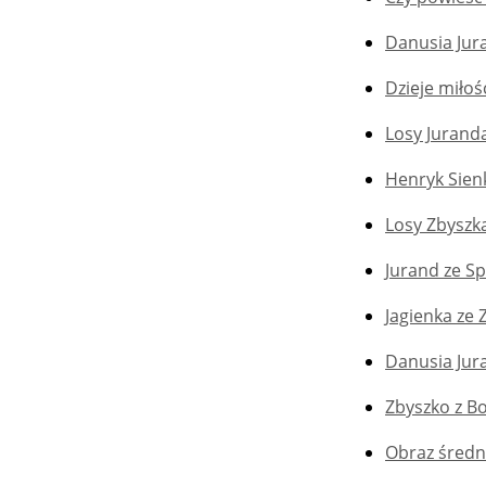
Danusia Jur
Dzieje miłoś
Losy Jurand
Henryk Sienk
Losy Zbyszk
Jurand ze S
Jagienka ze 
Danusia Jur
Zbyszko z B
Obraz średn