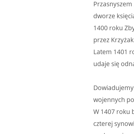
Przasnyszem z
dworze księc
1400 roku Zby
przez Krzyżak
Latem 1401 r
udaje się odn
Dowiadujemy s
wojennych po
W 1407 roku b
czterej synow