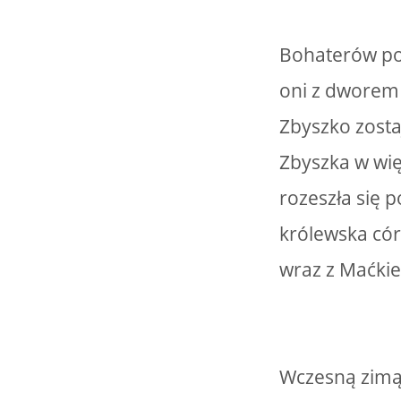
Bohaterów po
oni z dworem 
Zbyszko zost
Zbyszka w wię
rozeszła się 
królewska cór
wraz z Maćkie
Wczesną zimą