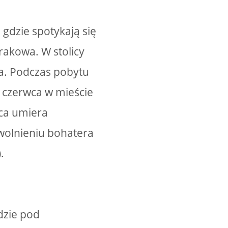
dzie spotykają się
rakowa. W stolicy
a. Podczas pobytu
 czerwca w mieście
pca umiera
uwolnieniu bohatera
.
dzie pod