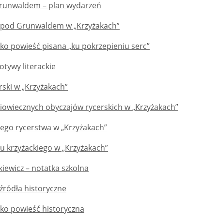
runwaldem – plan wydarzeń
 pod Grunwaldem w „Krzyżakach”
ako powieść pisana „ku pokrzepieniu serc”
otywy literackie
rski w „Krzyżakach”
iowiecznych obyczajów rycerskich w „Krzyżakach”
iego rycerstwa w „Krzyżakach”
u krzyżackiego w „Krzyżakach”
iewicz – notatka szkolna
 źródła historyczne
ako powieść historyczna