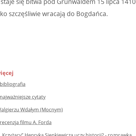
taje się bitwa pod Grunwaldem 15 lipca 1410 
ko szczęśliwie wracają do Bogdańca.
ięcej
bibliografia
 najważniejsze cytaty
Walgierzu Wdałym (Mocnym)
 recenzja filmu A. Forda
„Krzyżacy” Henryka Sienkiewicza uczy historii? - rozprawka