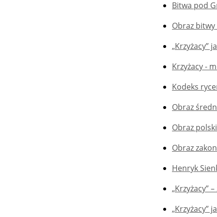
Bitwa pod G
Obraz bitwy
„Krzyżacy” j
Krzyżacy - m
Kodeks ryce
Obraz średn
Obraz polsk
Obraz zakon
Henryk Sienk
„Krzyżacy” –
„Krzyżacy” j