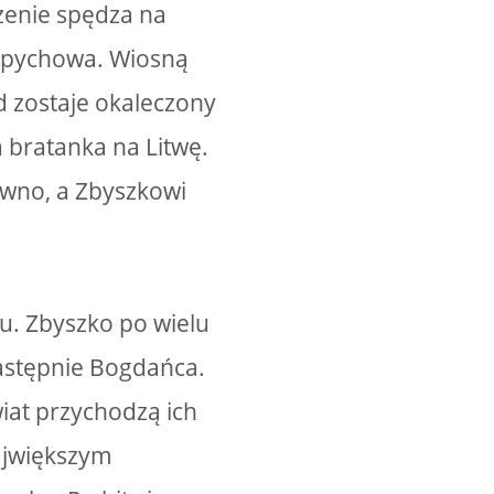
zenie spędza na
 Spychowa. Wiosną
d zostaje okaleczony
 bratanka na Litwę.
wno, a Zbyszkowi
u. Zbyszko po wielu
astępnie Bogdańca.
wiat przychodzą ich
ajwiększym