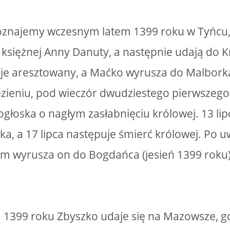
znajemy wczesnym latem 1399 roku w Tyńcu, g
księżnej Anny Danuty, a następnie udają do K
aje aresztowany, a Maćko wyrusza do Malbork
zieniu, pod wieczór dwudziestego pierwszego
pogłoska o nagłym zasłabnięciu królowej. 13 li
ka, a 17 lipca następuje śmierć królowej. Po 
m wyrusza on do Bogdańca (jesień 1399 roku)
 1399 roku Zbyszko udaje się na Mazowsze, g