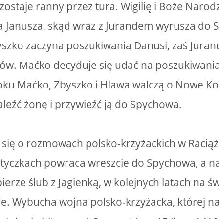
ostaje ranny przez tura. Wigilię i Boże Narod
ia Janusza, skąd wraz z Jurandem wyrusza do
szko zaczyna poszukiwania Danusi, zaś Juran
ów. Maćko decyduje się udać na poszukiwania
oku Maćko, Zbyszko i Hlawa walczą o Nowe Ko
aleźć żonę i przywieźć ją do Spychowa.
ię o rozmowach polsko-krzyżackich w Raciąż
tyczkach powraca wreszcie do Spychowa, a n
ierze ślub z Jagienką, w kolejnych latach na ś
ie. Wybucha wojna polsko-krzyżacka, której n