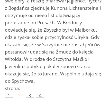
swe bory, a resztę ofiarował Jagience. Rycerz
z Bogdańca zjednuje Kunona Lichtensteina i
otrzymuje od niego list ułatwiający
poruszanie po Prusach. W Brodnicy
dowiaduje się, że Zbyszko był w Malborku,
gdzie zyskał sobie przychylność Ulryka. Gdy
okazało się, że w Szczytnie nie zastał jeńców
postanowił udać się na Żmudź do księcia
Witolda. W drodze do Szczytna Maćko i
Jagienka spotykają okaleczonego starca –
okazuje się, że to Jurand. Wspólnie udają się
do Spychowa.
strona:
- 1 -
- 2 -
- 3 -
- 4 -