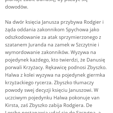
dowodów.
Na dwór księcia Janusza przybywa Rodgier i
żąda oddania zakonnikom Spychowa jako
odszkodowanie za atak sprzymierzonego z
szatanem Juranda na zamek w Szczytnie i
wymordowanie zakonników. Wyzywa na
pojedynek każdego, kto twierdzi, że Danusię
porwali Krzyżacy. Rękawicę podnosi Zbyszko.
Halwa z kolei wyzywa na pojedynek giermka
krzyżackiego rycerza. Zbyszko tłumaczy
powody swej decyzji księciu Januszowi. W
uczciwym pojedynku Halwa pokonuje van
Kirsta, zaś Zbyszko zabija Rodgiera. De
Lorche postanawia udać się do Szczytna, a