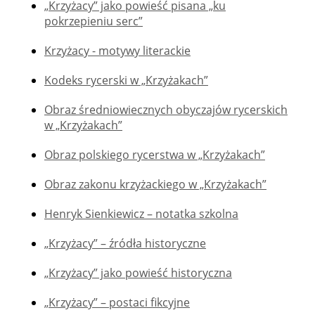
„Krzyżacy” jako powieść pisana „ku
pokrzepieniu serc”
Krzyżacy - motywy literackie
Kodeks rycerski w „Krzyżakach”
Obraz średniowiecznych obyczajów rycerskich
w „Krzyżakach”
Obraz polskiego rycerstwa w „Krzyżakach”
Obraz zakonu krzyżackiego w „Krzyżakach”
Henryk Sienkiewicz – notatka szkolna
„Krzyżacy” – źródła historyczne
„Krzyżacy” jako powieść historyczna
„Krzyżacy” – postaci fikcyjne