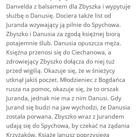
Danvelda z balsamem dla Zbyszka i wypytuje
służbę o Danusię. Dociera także list od
Juranda wzywający ją pilnie do Spychowa.
Zbyszko i Danusia za zgodą księżnej biorą
potajemnie ślub. Danusia opuszcza męża.
Księżna przenosi się do Ciechanowa, a
zdrowiejący Zbyszko dołącza do niej tuż
przed wigilią. Okazuje się, że w śnieżycy
utknął jakiś poczet. Młodzieniec z Bogdańca
rusza na pomoc, okazuje się, że to orszak
Juranda, jednak nie ma z nim Danusi. Gdy
Jurand się budzi na jaw wychodzi, że Danusia
została porwana. Zbyszko wraz z Jurandem
udają się do Spychowa, by czekać na żądania
Krzyżaków. Książę Janusz poprzysięga