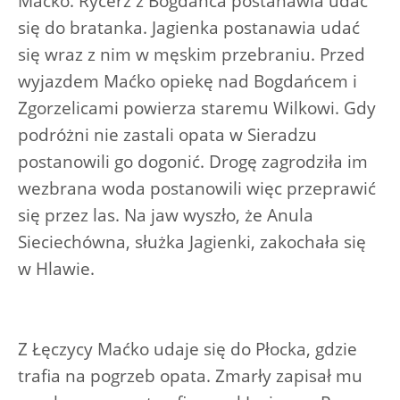
Maćko. Rycerz z Bogdańca postanawia udać
się do bratanka. Jagienka postanawia udać
się wraz z nim w męskim przebraniu. Przed
wyjazdem Maćko opiekę nad Bogdańcem i
Zgorzelicami powierza staremu Wilkowi. Gdy
podróżni nie zastali opata w Sieradzu
postanowili go dogonić. Drogę zagrodziła im
wezbrana woda postanowili więc przeprawić
się przez las. Na jaw wyszło, że Anula
Sieciechówna, służka Jagienki, zakochała się
w Hlawie.
Z Łęczycy Maćko udaje się do Płocka, gdzie
trafia na pogrzeb opata. Zmarły zapisał mu