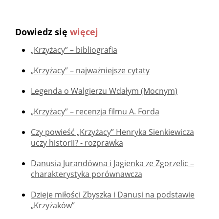
Dowiedz się
więcej
„Krzyżacy” – bibliografia
„Krzyżacy” – najważniejsze cytaty
Legenda o Walgierzu Wdałym (Mocnym)
„Krzyżacy” – recenzja filmu A. Forda
Czy powieść „Krzyżacy” Henryka Sienkiewicza
uczy historii? - rozprawka
Danusia Jurandówna i Jagienka ze Zgorzelic –
charakterystyka porównawcza
Dzieje miłości Zbyszka i Danusi na podstawie
„Krzyżaków”