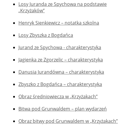
Losy Juranda ze Spychowa na podstawie
„Krzyżaków”
Henryk Sienkiewicz – notatka szkolna
Losy Zbyszka z Bogdańca
Jurand ze Spychowa - charakterystyka
Jagienka ze Zgorzelic – charakterystyka
Danusia Jurandówna – charakterystyka
Zbyszko z Bogdańca – charakterystyka
Obraz średniowiecza w „Krzyżakach”
Bitwa pod Grunwaldem – plan wydarzeń
Obraz bitwy pod Grunwaldem w „Krzyżakach”