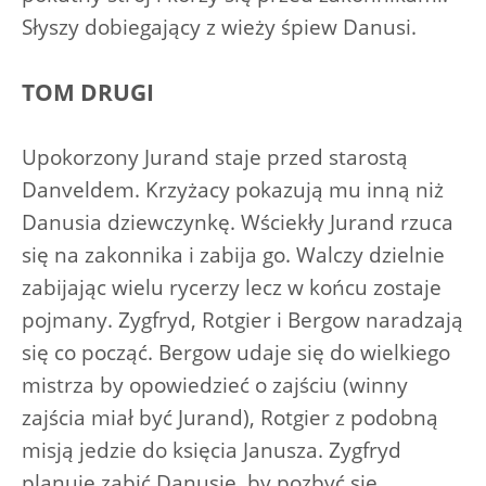
Słyszy dobiegający z wieży śpiew Danusi.
TOM DRUGI
Upokorzony Jurand staje przed starostą
Danveldem. Krzyżacy pokazują mu inną niż
Danusia dziewczynkę. Wściekły Jurand rzuca
się na zakonnika i zabija go. Walczy dzielnie
zabijając wielu rycerzy lecz w końcu zostaje
pojmany. Zygfryd, Rotgier i Bergow naradzają
się co począć. Bergow udaje się do wielkiego
mistrza by opowiedzieć o zajściu (winny
zajścia miał być Jurand), Rotgier z podobną
misją jedzie do księcia Janusza. Zygfryd
planuje zabić Danusię, by pozbyć się