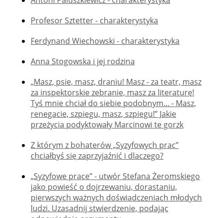
Antoni Paluszkiewicz - charakterystyka
Profesor Sztetter - charakterystyka
Ferdynand Wiechowski - charakterystyka
Anna Stogowska i jej rodzina
„Masz, psie, masz, draniu! Masz - za teatr, masz
za inspektorskie zebranie, masz za literaturę!
Tyś mnie chciał do siebie podobnym... - Masz,
renegacie, szpiegu, masz, szpiegu!” Jakie
przeżycia podyktowały Marcinowi te gorzk
Z którym z bohaterów „Syzyfowych prac”
chciałbyś się zaprzyjaźnić i dlaczego?
„Syzyfowe prace” - utwór Stefana Żeromskiego
jako powieść o dojrzewaniu, dorastaniu,
pierwszych ważnych doświadczeniach młodych
ludzi. Uzasadnij stwierdzenie, podając