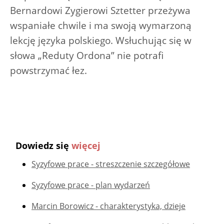
Bernardowi Zygierowi Sztetter przeżywa
wspaniałe chwile i ma swoją wymarzoną
lekcję języka polskiego. Wsłuchując się w
słowa „Reduty Ordona” nie potrafi
powstrzymać łez.
Dowiedz się
więcej
Syzyfowe prace - streszczenie szczegółowe
Syzyfowe prace - plan wydarzeń
Marcin Borowicz - charakterystyka, dzieje