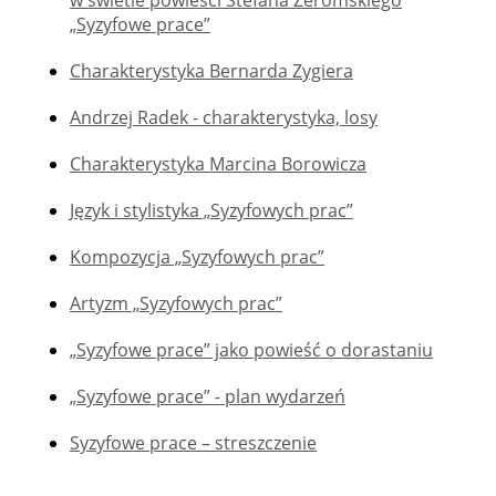
w świetle powieści Stefana Żeromskiego
„Syzyfowe prace”
Charakterystyka Bernarda Zygiera
Andrzej Radek - charakterystyka, losy
Charakterystyka Marcina Borowicza
Język i stylistyka „Syzyfowych prac”
Kompozycja „Syzyfowych prac”
Artyzm „Syzyfowych prac”
„Syzyfowe prace” jako powieść o dorastaniu
„Syzyfowe prace” - plan wydarzeń
Syzyfowe prace – streszczenie