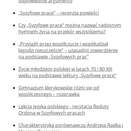
odpowiednie argumenty
„Syzyfowe prace” – recenzja powieści
Czy „Syzyfowe prace” można nazwać radosnym
hymnem życia na przekór wszystkiemu?
„Przyjaźń przez współczucie i współudział
łagodzi nieszczęście” – uzasadnij stwierdzenie
na podstawie „Syzyfowych prac”
Życie młodzieży polskiej w latach 70 i 80 XIX
wieku na podstawie lektury „Syzyfowe prace”
Gimnazjum klerykowskie różni się od
współczesnego – rozprawka
Lekcja języka polskiego - recytacja Reduty
Ordona w Syzyfowych pracach
Charakterystyka porównawcza Andrzeja Radka i