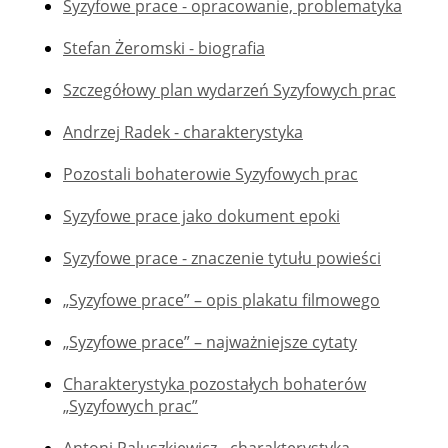
Syzyfowe prace - opracowanie, problematyka
Stefan Żeromski - biografia
Szczegółowy plan wydarzeń Syzyfowych prac
Andrzej Radek - charakterystyka
Pozostali bohaterowie Syzyfowych prac
Syzyfowe prace jako dokument epoki
Syzyfowe prace - znaczenie tytułu powieści
„Syzyfowe prace” – opis plakatu filmowego
„Syzyfowe prace” – najważniejsze cytaty
Charakterystyka pozostałych bohaterów
„Syzyfowych prac”