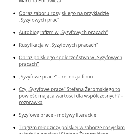
Marcina Borowicza
Obraz zaboru rosyjskiego na przykładzie
„Syzyfowych prac”
Autobiografizm w „Syzyfowych pracach”
Rusyfikacja w „Syzyfowych pracach”
Obraz polskiego społeczeństwa w „Syzyfowych
pracach”
„Syzyfowe prace” – recenzja filmu
Czy „Syzyfowe prace” Stefana Żeromskiego to
powieść mająca wartości dla współczesnych? –
rozprawka
Syzyfowe prace - motywy literackie
Tragizm młodzieży polskiej w zaborze rosyjskim