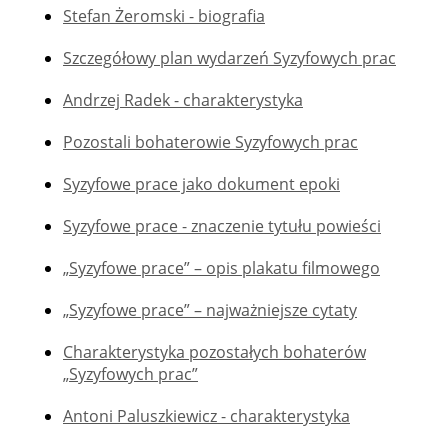
Stefan Żeromski - biografia
Szczegółowy plan wydarzeń Syzyfowych prac
Andrzej Radek - charakterystyka
Pozostali bohaterowie Syzyfowych prac
Syzyfowe prace jako dokument epoki
Syzyfowe prace - znaczenie tytułu powieści
„Syzyfowe prace” – opis plakatu filmowego
„Syzyfowe prace” – najważniejsze cytaty
Charakterystyka pozostałych bohaterów
„Syzyfowych prac”
Antoni Paluszkiewicz - charakterystyka