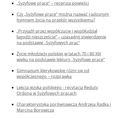
„Syzyfowe prace” – recenzja powieści
Czy „Syzyfowe prace” można nazwać radosnym
hymnem życia na przekór wszystkiemu?
„Przyjaźń przez współczucie i współudział
łagodzi nieszczęście” – uzasadnij stwierdzenie
na podstawie „Syzyfowych prac”
Życie młodzieży polskiej w latach 70 i 80 XIX
wieku na podstawie lektury „Syzyfowe prace”
Gimnazjum klerykowskie różni się od
współczesnego – rozprawka
Lekcja języka polskiego - recytacja Reduty
Ordona w Syzyfowych pracach
Charakterystyka porównawcza Andrzeja Radka i
Marcina Borowicza