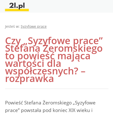
Jesteś w:
Syzyfowe prace
Czy „Syzyfowe prace”
Stefana Żeromskiego
to powieść mająca
wartości dla
współczesnych? –
rozprawka
Powieść Stefana Żeromskiego „Syzyfowe
prace” powstała pod koniec XIX wieku i