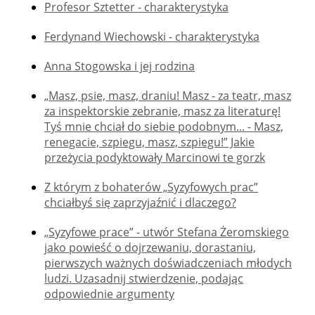
Profesor Sztetter - charakterystyka
Ferdynand Wiechowski - charakterystyka
Anna Stogowska i jej rodzina
„Masz, psie, masz, draniu! Masz - za teatr, masz
za inspektorskie zebranie, masz za literaturę!
Tyś mnie chciał do siebie podobnym... - Masz,
renegacie, szpiegu, masz, szpiegu!” Jakie
przeżycia podyktowały Marcinowi te gorzk
Z którym z bohaterów „Syzyfowych prac”
chciałbyś się zaprzyjaźnić i dlaczego?
„Syzyfowe prace” - utwór Stefana Żeromskiego
jako powieść o dojrzewaniu, dorastaniu,
pierwszych ważnych doświadczeniach młodych
ludzi. Uzasadnij stwierdzenie, podając
odpowiednie argumenty