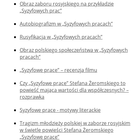
Obraz zaboru rosyjskiego na przykładzie
„Syzyfowych prac”
Autobiografizm w „Syzyfowych pracach”
Rusyfikacja w „Syzyfowych pracach”
Obraz polskiego społeczeństwa w „Syzyfowych
pracach”
„Syzyfowe prace” – recenzja filmu
Czy „Syzyfowe prace” Stefana Żeromskiego to
powieść mająca wartości dla współczesnych? –
rozprawka
Syzyfowe prace - motywy literackie
Tragizm młodzieży polskiej w zaborze rosyjskim
w świetle powieści Stefana Żeromskiego
„Syzyfowe prace”