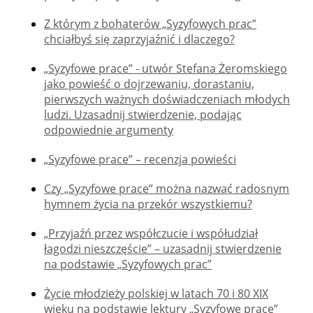
Z którym z bohaterów „Syzyfowych prac”
chciałbyś się zaprzyjaźnić i dlaczego?
„Syzyfowe prace” - utwór Stefana Żeromskiego
jako powieść o dojrzewaniu, dorastaniu,
pierwszych ważnych doświadczeniach młodych
ludzi. Uzasadnij stwierdzenie, podając
odpowiednie argumenty
„Syzyfowe prace” – recenzja powieści
Czy „Syzyfowe prace” można nazwać radosnym
hymnem życia na przekór wszystkiemu?
„Przyjaźń przez współczucie i współudział
łagodzi nieszczęście” – uzasadnij stwierdzenie
na podstawie „Syzyfowych prac”
Życie młodzieży polskiej w latach 70 i 80 XIX
wieku na podstawie lektury „Syzyfowe prace”