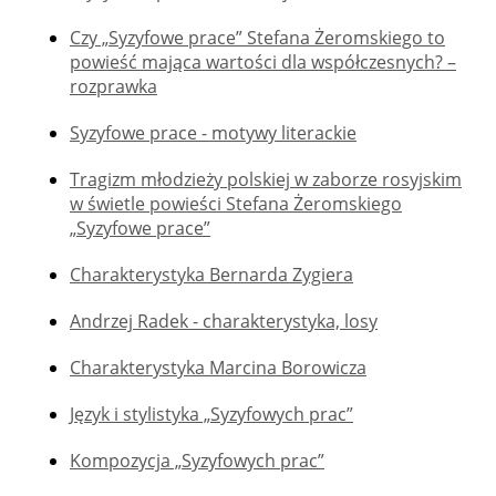
Czy „Syzyfowe prace” Stefana Żeromskiego to
powieść mająca wartości dla współczesnych? –
rozprawka
Syzyfowe prace - motywy literackie
Tragizm młodzieży polskiej w zaborze rosyjskim
w świetle powieści Stefana Żeromskiego
„Syzyfowe prace”
Charakterystyka Bernarda Zygiera
Andrzej Radek - charakterystyka, losy
Charakterystyka Marcina Borowicza
Język i stylistyka „Syzyfowych prac”
Kompozycja „Syzyfowych prac”