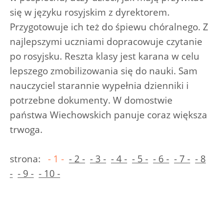
się w języku rosyjskim z dyrektorem.
Przygotowuje ich też do śpiewu chóralnego. Z
najlepszymi uczniami dopracowuje czytanie
po rosyjsku. Reszta klasy jest karana w celu
lepszego zmobilizowania się do nauki. Sam
nauczyciel starannie wypełnia dzienniki i
potrzebne dokumenty. W domostwie
państwa Wiechowskich panuje coraz większa
trwoga.
strona:
- 1 -
- 2 -
- 3 -
- 4 -
- 5 -
- 6 -
- 7 -
- 8
-
- 9 -
- 10 -