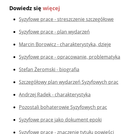
Dowiedz się
więcej
Syzyfowe prace - streszczenie szczegółowe
Syzyfowe prace - plan wydarzeń
Marcin Borowicz - charakterystyka, dzieje
Syzyfowe prace - opracowanie, problematyka
Stefan Żeromski - biografia
Szczegółowy plan wydarzeń Syzyfowych prac
Andrzej Radek - charakterystyka
Pozostali bohaterowie Syzyfowych prac
Syzyfowe prace jako dokument epoki
Syzyfowe prace - znaczenie tytułu powieści