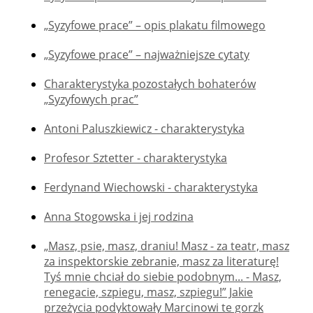
„Syzyfowe prace” – opis plakatu filmowego
„Syzyfowe prace” – najważniejsze cytaty
Charakterystyka pozostałych bohaterów
„Syzyfowych prac”
Antoni Paluszkiewicz - charakterystyka
Profesor Sztetter - charakterystyka
Ferdynand Wiechowski - charakterystyka
Anna Stogowska i jej rodzina
„Masz, psie, masz, draniu! Masz - za teatr, masz
za inspektorskie zebranie, masz za literaturę!
Tyś mnie chciał do siebie podobnym... - Masz,
renegacie, szpiegu, masz, szpiegu!” Jakie
przeżycia podyktowały Marcinowi te gorzk