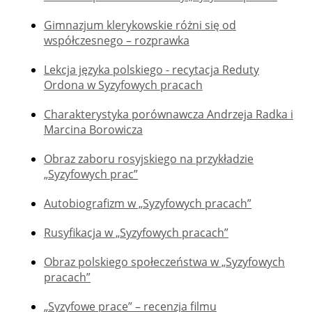
Gimnazjum klerykowskie różni się od
współczesnego – rozprawka
Lekcja języka polskiego - recytacja Reduty
Ordona w Syzyfowych pracach
Charakterystyka porównawcza Andrzeja Radka i
Marcina Borowicza
Obraz zaboru rosyjskiego na przykładzie
„Syzyfowych prac”
Autobiografizm w „Syzyfowych pracach”
Rusyfikacja w „Syzyfowych pracach”
Obraz polskiego społeczeństwa w „Syzyfowych
pracach”
„Syzyfowe prace” – recenzja filmu