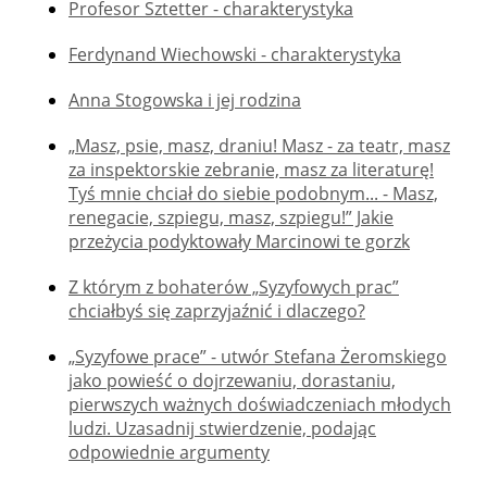
Profesor Sztetter - charakterystyka
Ferdynand Wiechowski - charakterystyka
Anna Stogowska i jej rodzina
„Masz, psie, masz, draniu! Masz - za teatr, masz
za inspektorskie zebranie, masz za literaturę!
Tyś mnie chciał do siebie podobnym... - Masz,
renegacie, szpiegu, masz, szpiegu!” Jakie
przeżycia podyktowały Marcinowi te gorzk
Z którym z bohaterów „Syzyfowych prac”
chciałbyś się zaprzyjaźnić i dlaczego?
„Syzyfowe prace” - utwór Stefana Żeromskiego
jako powieść o dojrzewaniu, dorastaniu,
pierwszych ważnych doświadczeniach młodych
ludzi. Uzasadnij stwierdzenie, podając
odpowiednie argumenty