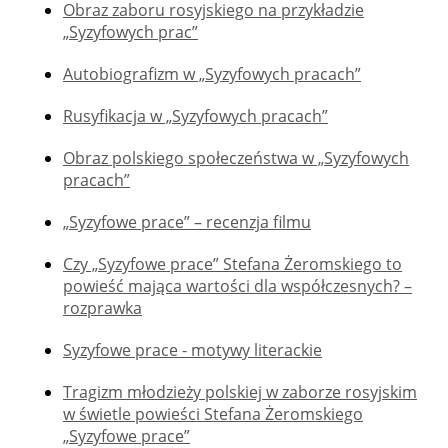
Obraz zaboru rosyjskiego na przykładzie
„Syzyfowych prac”
Autobiografizm w „Syzyfowych pracach”
Rusyfikacja w „Syzyfowych pracach”
Obraz polskiego społeczeństwa w „Syzyfowych
pracach”
„Syzyfowe prace” – recenzja filmu
Czy „Syzyfowe prace” Stefana Żeromskiego to
powieść mająca wartości dla współczesnych? –
rozprawka
Syzyfowe prace - motywy literackie
Tragizm młodzieży polskiej w zaborze rosyjskim
w świetle powieści Stefana Żeromskiego
„Syzyfowe prace”