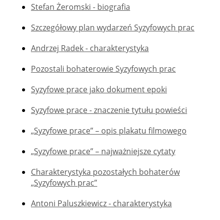
Stefan Żeromski - biografia
Szczegółowy plan wydarzeń Syzyfowych prac
Andrzej Radek - charakterystyka
Pozostali bohaterowie Syzyfowych prac
Syzyfowe prace jako dokument epoki
Syzyfowe prace - znaczenie tytułu powieści
„Syzyfowe prace” – opis plakatu filmowego
„Syzyfowe prace” – najważniejsze cytaty
Charakterystyka pozostałych bohaterów
„Syzyfowych prac”
Antoni Paluszkiewicz - charakterystyka