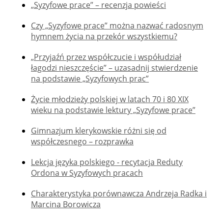
„Syzyfowe prace” – recenzja powieści
Czy „Syzyfowe prace” można nazwać radosnym
hymnem życia na przekór wszystkiemu?
„Przyjaźń przez współczucie i współudział
łagodzi nieszczęście” – uzasadnij stwierdzenie
na podstawie „Syzyfowych prac”
Życie młodzieży polskiej w latach 70 i 80 XIX
wieku na podstawie lektury „Syzyfowe prace”
Gimnazjum klerykowskie różni się od
współczesnego – rozprawka
Lekcja języka polskiego - recytacja Reduty
Ordona w Syzyfowych pracach
Charakterystyka porównawcza Andrzeja Radka i
Marcina Borowicza